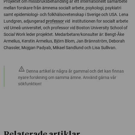
Projektet om missbruksbehandling är ett internationellt samarbete
mellan forskare från ämnena socialt arbete, psykologi, psykiatri
samt epidemiologi- och folkhälsovetenskap i Sverige och USA. Lena
Lundgren, adjungerad
professor
vid institutionen for socialt arbete
vid Umeå universitet, och professor vid Boston University School of
Social Work leder projektet. Medarbetare/konsulter är: Bengt-Åke
Armelius, Kerstin Armelius, Björn Blom, Jan Brännström, Deborah
Chassler, Mojgan Padyab, Mikael Sandlund och Lisa Sullivan.
warning
Denna artikel är några år gammal och det kan finnas
nyare forskning om samma ämne. Använd gärna vår
sökfunktion!
Relaterade artiklar