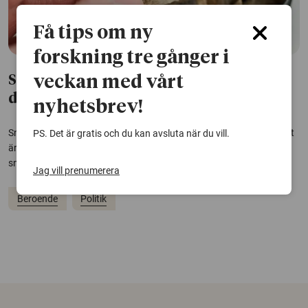
Få tips om ny
forskning tre gånger i
veckan med vårt
Snusandet ökar i Sverige − vita snuset
driver på
nyhetsbrev!
Snusandet fortsätter att öka i Sverige och det så kallade vita snuset
PS. Det är gratis och du kan avsluta när du vill.
är en motor i utvecklingen. Numera består fyra av tio sålda
snusdosor av vitt snus.
Jag vill prenumerera
Beroende
Politik