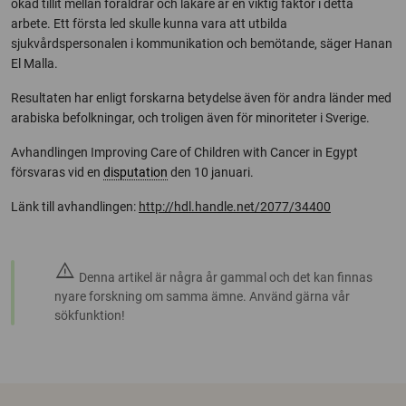
ökad tillit mellan föräldrar och läkare är en viktig faktor i detta
arbete. Ett första led skulle kunna vara att utbilda
sjukvårdspersonalen i kommunikation och bemötande, säger Hanan
El Malla.
Resultaten har enligt forskarna betydelse även för andra länder med
arabiska befolkningar, och troligen även för minoriteter i Sverige.
Avhandlingen Improving Care of Children with Cancer in Egypt
försvaras vid en
disputation
den 10 januari.
Länk till avhandlingen:
http://hdl.handle.net/2077/34400
warning
Denna artikel är några år gammal och det kan finnas
nyare forskning om samma ämne. Använd gärna vår
sökfunktion!