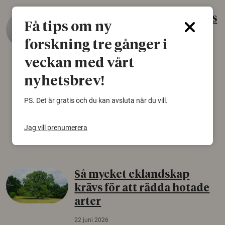
Gammalt skinn var Sveriges
Få tips om ny
äldsta sko
forskning tre gånger i
22 juni 2026
veckan med vårt
Det som arkeologer länge trodde var en
björnfäll visar sig vara delar av en 2000 år
nyhetsbrev!
gammal sko. Fyndet bär spår av romerskt
PS. Det är gratis och du kan avsluta när du vill.
skomode och beskrivs som mycket ovanligt i
Norden.
Jag vill prenumerera
Arkeologi
Så mycket eklandskap
krävs för att rädda hotade
arter
22 juni 2026