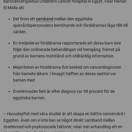
barncancersjukhus Children’s Cancer Hospital in Egypt, visar Hanan
El Malla att:
Det finns ett
samband
mellan den egyptiska
sjukvårdspersonalens bemötande och föräldrarnas låga tillit till
vården.
En tredjedel av föräldrarna rapporterade att deras barn inte
följer den ordinerade behandlingen vid hemgång, främst på
grund av barnens motstånd och otillräcklig information.
Majoriteten av föräldrarna fick besked om cancerdiagnosen
från barnets läkare. I knappt hälften av dessa samtal var
barnen med.
Överlevnaden fem år efter diagnos var 58 procent för de
egyptiska barnen.
– Huvudsyftet med våra studier är att skapa en bättre cancervård i
Egypten. Även om vi inte kan se något direkt samband mellan
överlevnad och psykosociala faktorer, visar min avhandling att en