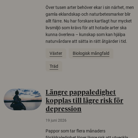
Över tusen arter behöver ekar i sin närhet, men
gamla eklandskap och naturbetesmarker blir
allt färre. Nu har forskare kartlagt hur mycket
livsmiljö som krävs för att hotade arter ska
kunna överleva – kunskap som kan hjälpa
naturvårdare att sätta in rätt åtgärder i tid.
Växter
Biologisk mångfald
Träd
Längre pappaledighet
kopplas till lägre risk för
depression
19 juni 2026
Pappor som tar flera månaders
föräldraledighet löper lägre risk att utveckla