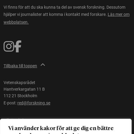
Vi finns för att du ska kunna ta del av svensk forskning. Dessutom
hjälper vi journalister att komma i kontakt med forskare.
Läs mer om
webbplatsen.
Tillbaka till toppen
Vetenskapsrådet
Hantverkargatan 11 B
112 21 Stockholm
E-post:
red@forskning.se
Tillgänglighet
Vi använder kakor för att ge dig en bättre