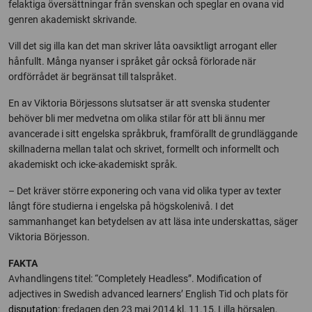
felaktiga översättningar från svenskan och speglar en ovana vid
genren akademiskt skrivande.
Vill det sig illa kan det man skriver låta oavsiktligt arrogant eller
hånfullt. Många nyanser i språket går också förlorade när
ordförrådet är begränsat till talspråket.
En av Viktoria Börjessons slutsatser är att svenska studenter
behöver bli mer medvetna om olika stilar för att bli ännu mer
avancerade i sitt engelska språkbruk, framförallt de grundläggande
skillnaderna mellan talat och skrivet, formellt och informellt och
akademiskt och icke-akademiskt språk.
– Det kräver större exponering och vana vid olika typer av texter
långt före studierna i engelska på högskolenivå. I det
sammanhanget kan betydelsen av att läsa inte underskattas, säger
Viktoria Börjesson.
FAKTA
Avhandlingens titel: “Completely Headless”. Modification of
adjectives in Swedish advanced learners’ English Tid och plats för
disputation
: fredagen den 23 maj 2014 kl. 11.15, Lilla hörsalen,