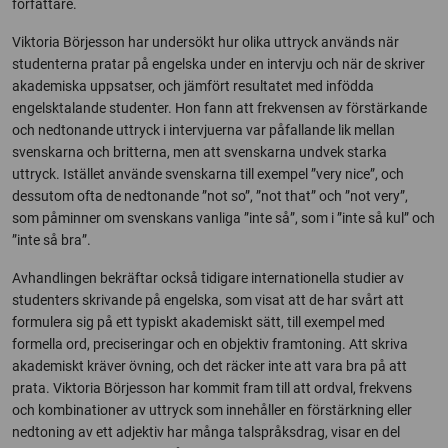
författare.
Viktoria Börjesson har undersökt hur olika uttryck används när
studenterna pratar på engelska under en intervju och när de skriver
akademiska uppsatser, och jämfört resultatet med infödda
engelsktalande studenter. Hon fann att frekvensen av förstärkande
och nedtonande uttryck i intervjuerna var påfallande lik mellan
svenskarna och britterna, men att svenskarna undvek starka
uttryck. Istället använde svenskarna till exempel ”very nice”, och
dessutom ofta de nedtonande ”not so”, ”not that” och ”not very”,
som påminner om svenskans vanliga ”inte så”, som i ”inte så kul” och
”inte så bra”.
Avhandlingen bekräftar också tidigare internationella studier av
studenters skrivande på engelska, som visat att de har svårt att
formulera sig på ett typiskt akademiskt sätt, till exempel med
formella ord, preciseringar och en objektiv framtoning. Att skriva
akademiskt kräver övning, och det räcker inte att vara bra på att
prata. Viktoria Börjesson har kommit fram till att ordval, frekvens
och kombinationer av uttryck som innehåller en förstärkning eller
nedtoning av ett adjektiv har många talspråksdrag, visar en del