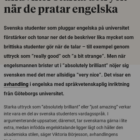
när de pratar engelska
Svenska studenter som pluggar engelska på universitet
förstärker och tonar ner det de beskriver lika mycket som
brittiska studenter gör när de talar – till exempel genom
uttryck som ”really good” och ”a bit strange”. Men när
engelsmannen brister ut i ”absolutely brilliant” nöjer sig
svensken med det mer allsidiga ”very nice”. Det visar en
avhandling
i engelska med språkvetenskaplig inriktning
från Göteborgs universitet.
Starka uttryck som ”absolutely brilliant” eller ”just amazing” verkar
inte vara en del av svenska studenters vardagsspråk. I
argumenterande uppsatser, däremot, tar svenskarna gärna i lite
extra, medan infödda engelsktalande ligger lågt och håller den
akademiska stilen, säger Viktoria Börjesson, avhandlingens