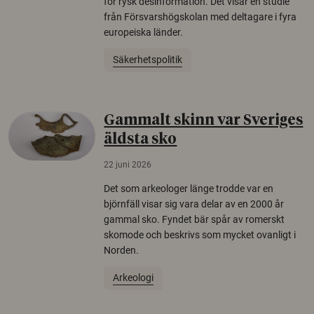
för rysk desinformation. Det visar en studie
från Försvarshögskolan med deltagare i fyra
europeiska länder.
Säkerhetspolitik
Gammalt skinn var Sveriges
äldsta sko
22 juni 2026
Det som arkeologer länge trodde var en
björnfäll visar sig vara delar av en 2000 år
gammal sko. Fyndet bär spår av romerskt
skomode och beskrivs som mycket ovanligt i
Norden.
Arkeologi