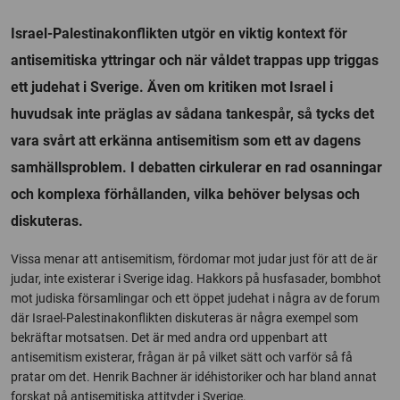
Israel-Palestinakonflikten utgör en viktig kontext för
antisemitiska yttringar och när våldet trappas upp triggas
ett judehat i Sverige. Även om kritiken mot Israel i
huvudsak inte präglas av sådana tankespår, så tycks det
vara svårt att erkänna antisemitism som ett av dagens
samhällsproblem. I debatten cirkulerar en rad osanningar
och komplexa förhållanden, vilka behöver belysas och
diskuteras.
Vissa menar att antisemitism, fördomar mot judar just för att de är
judar, inte existerar i Sverige idag. Hakkors på husfasader, bombhot
mot judiska församlingar och ett öppet judehat i några av de forum
där Israel-Palestinakonflikten diskuteras är några exempel som
bekräftar motsatsen. Det är med andra ord uppenbart att
antisemitism existerar, frågan är på vilket sätt och varför så få
pratar om det. Henrik Bachner är idéhistoriker och har bland annat
forskat på antisemitiska attityder i Sverige.