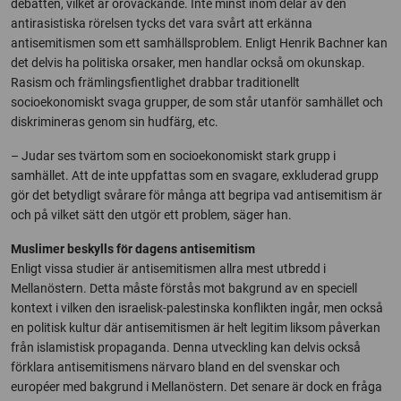
debatten, vilket är oroväckande. Inte minst inom delar av den
antirasistiska rörelsen tycks det vara svårt att erkänna
antisemitismen som ett samhällsproblem. Enligt Henrik Bachner kan
det delvis ha politiska orsaker, men handlar också om okunskap.
Rasism och främlingsfientlighet drabbar traditionellt
socioekonomiskt svaga grupper, de som står utanför samhället och
diskrimineras genom sin hudfärg, etc.
– Judar ses tvärtom som en socioekonomiskt stark grupp i
samhället. Att de inte uppfattas som en svagare, exkluderad grupp
gör det betydligt svårare för många att begripa vad antisemitism är
och på vilket sätt den utgör ett problem, säger han.
Muslimer beskylls för dagens antisemitism
Enligt vissa studier är antisemitismen allra mest utbredd i
Mellanöstern. Detta måste förstås mot bakgrund av en speciell
kontext i vilken den israelisk-palestinska konflikten ingår, men också
en politisk kultur där antisemitismen är helt legitim liksom påverkan
från islamistisk propaganda. Denna utveckling kan delvis också
förklara antisemitismens närvaro bland en del svenskar och
européer med bakgrund i Mellanöstern. Det senare är dock en fråga