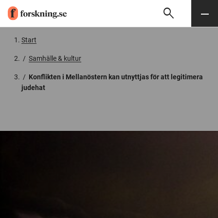
search
Sök
Meny
Gå till innehåll
Start
/
Samhälle & kultur
/
Konflikten i Mellanöstern kan utnyttjas för att legitimera
judehat