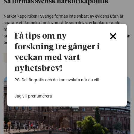
Så formas svensk narkotikapolitik
Narkotikapolitiken i Sverige formas inte enbart av evidens utan är
snarare ett komplext policyområde som drivs av konkurrerande
moraliska värderingar. En avhandling visar att personer som
Få tips om ny
använder droger och deras anhöriga i stor utsträckning utesluts från
beslutsprocesser.
forskning tre gånger i
veckan med vårt
Politik
nyhetsbrev!
PS. Det är gratis och du kan avsluta när du vill.
Jag vill prenumerera