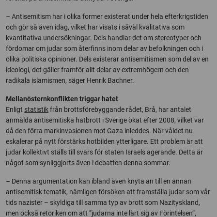
– Antisemitism har i olika former existerat under hela efterkrigstiden
och gör så även idag, vilket har visats i såväl kvalitativa som
kvantitativa undersökningar. Dels handlar det om stereotyper och
fördomar om judar som återfinns inom delar av befolkningen och i
olika politiska opinioner. Dels existerar antisemitismen som del av en
ideologi, det gäller framför allt delar av extremhögern och den
radikala islamismen, säger Henrik Bachner.
Mellanösternkonflikten triggar hatet
Enligt
statistik
från brottsförebyggande rådet, Brå, har antalet
anmälda antisemitiska hatbrott i Sverige ökat efter 2008, vilket var
då den förra markinvasionen mot Gaza inleddes. När våldet nu
eskalerar på nytt förstärks hotbilden ytterligare. Ett problem är att
judar kollektivt ställs till svars för staten Israels agerande. Detta är
något som synliggjorts även i debatten denna sommar.
– Denna argumentation kan ibland även knyta an till en annan
antisemitisk tematik, nämligen försöken att framställa judar som vår
tids nazister – skyldiga till samma typ av brott som Nazityskland,
men också retoriken om att ”judarna inte lärt sig av Förintelsen”,