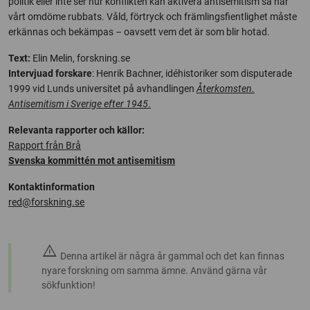
politik eller inte ser hur konflikten kan aktivera antisemitism så har
vårt omdöme rubbats. Våld, förtryck och främlingsfientlighet måste
erkännas och bekämpas – oavsett vem det är som blir hotad.
Text:
Elin Melin, forskning.se
Intervjuad forskare
: Henrik Bachner, idéhistoriker som disputerade
1999 vid Lunds universitet på avhandlingen
Återkomsten.
Antisemitism i Sverige efter 1945
.
Relevanta rapporter och källor:
Rapport från Brå
Svenska kommittén mot antisemitism
Kontaktinformation
red@forskning.se
warning
Denna artikel är några år gammal och det kan finnas
nyare forskning om samma ämne. Använd gärna vår
sökfunktion!