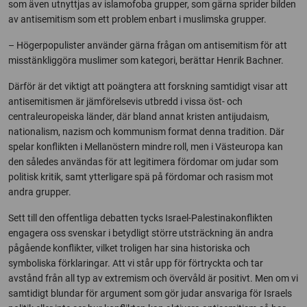
som även utnyttjas av islamofoba grupper, som gärna sprider bilden
av antisemitism som ett problem enbart i muslimska grupper.
– Högerpopulister använder gärna frågan om antisemitism för att
misstänkliggöra muslimer som kategori, berättar Henrik Bachner.
Därför är det viktigt att poängtera att forskning samtidigt visar att
antisemitismen är jämförelsevis utbredd i vissa öst- och
centraleuropeiska länder, där bland annat kristen antijudaism,
nationalism, nazism och kommunism format denna tradition. Där
spelar konflikten i Mellanöstern mindre roll, men i Västeuropa kan
den således användas för att legitimera fördomar om judar som
politisk kritik, samt ytterligare spä på fördomar och rasism mot
andra grupper.
Sett till den offentliga debatten tycks Israel-Palestinakonflikten
engagera oss svenskar i betydligt större utsträckning än andra
pågående konflikter, vilket troligen har sina historiska och
symboliska förklaringar. Att vi står upp för förtryckta och tar
avstånd från all typ av extremism och övervåld är positivt. Men om vi
samtidigt blundar för argument som gör judar ansvariga för Israels