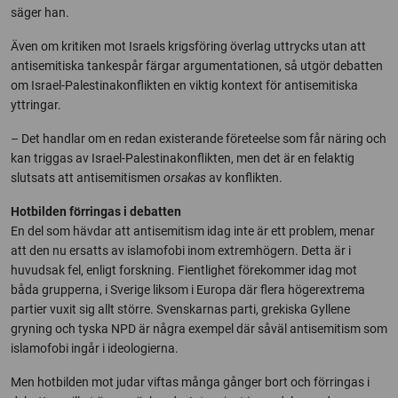
säger han.
Även om kritiken mot Israels krigsföring överlag uttrycks utan att
antisemitiska tankespår färgar argumentationen, så utgör debatten
om Israel-Palestinakonflikten en viktig kontext för antisemitiska
yttringar.
– Det handlar om en redan existerande företeelse som får näring och
kan triggas av Israel-Palestinakonflikten, men det är en felaktig
slutsats att antisemitismen
orsakas
av konflikten.
Hotbilden förringas i debatten
En del som hävdar att antisemitism idag inte är ett problem, menar
att den nu ersatts av islamofobi inom extremhögern. Detta är i
huvudsak fel, enligt forskning. Fientlighet förekommer idag mot
båda grupperna, i Sverige liksom i Europa där flera högerextrema
partier vuxit sig allt större. Svenskarnas parti, grekiska Gyllene
gryning och tyska NPD är några exempel där såväl antisemitism som
islamofobi ingår i ideologierna.
Men hotbilden mot judar viftas många gånger bort och förringas i