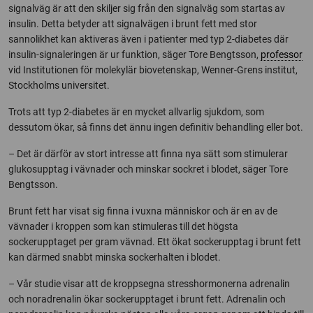
signalväg är att den skiljer sig från den signalväg som startas av
insulin. Detta betyder att signalvägen i brunt fett med stor
sannolikhet kan aktiveras även i patienter med typ 2-diabetes där
insulin-signaleringen är ur funktion, säger Tore Bengtsson,
professor
vid Institutionen för molekylär biovetenskap, Wenner-Grens institut,
Stockholms universitet.
Trots att typ 2-diabetes är en mycket allvarlig sjukdom, som
dessutom ökar, så finns det ännu ingen definitiv behandling eller bot.
– Det är därför av stort intresse att finna nya sätt som stimulerar
glukosupptag i vävnader och minskar sockret i blodet, säger Tore
Bengtsson.
Brunt fett har visat sig finna i vuxna människor och är en av de
vävnader i kroppen som kan stimuleras till det högsta
sockerupptaget per gram vävnad. Ett ökat sockerupptag i brunt fett
kan därmed snabbt minska sockerhalten i blodet.
– Vår studie visar att de kroppsegna stresshormonerna adrenalin
och noradrenalin ökar sockerupptaget i brunt fett. Adrenalin och