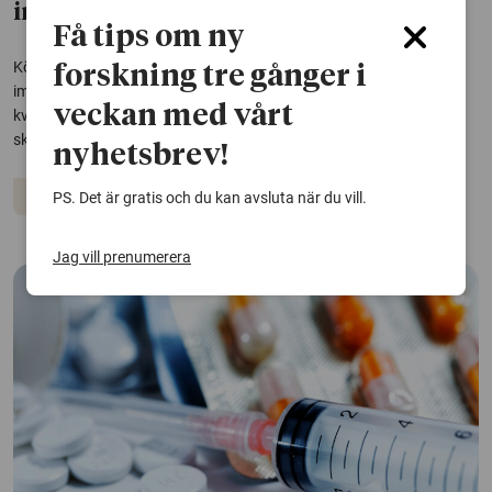
immunförsvar olika
Få tips om ny
Könshormoner spelar en avgörande roll för att reglera kroppens
forskning tre gånger i
immunsystem. Det här förklarar skillnaderna mellan mäns och
veckan med vårt
kvinnors immunförsvar, enligt en studie. Kunskapen kan leda till
skräddarsydda behandlingar av sjukdomar.
nyhetsbrev!
Hormoner
Immunförsvar
Virus
PS. Det är gratis och du kan avsluta när du vill.
Jag vill prenumerera