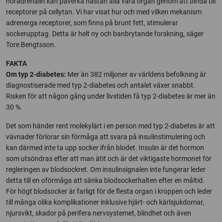
noradrenalin kan påverka nästan alla våra organ genom att binda till
receptorer på cellytan. Vi har visat hur och med vilken mekanism
adrenerga receptorer, som finns på brunt fett, stimulerar
sockerupptag. Detta är helt ny och banbrytande forskning, säger
Tore Bengtsson.
FAKTA
Om typ 2-diabetes:
Mer än 382 miljoner av världens befolkning är
diagnostiserade med typ 2-diabetes och antalet växer snabbt.
Risken för att någon gång under livstiden få typ 2-diabetes är mer än
30 %.
Det som händer rent molekylärt i en person med typ 2-diabetes är att
vävnader förlorar sin förmåga att svara på insulinstimulering och
kan därmed inte ta upp socker ifrån blodet. Insulin är det hormon
som utsöndras efter att man ätit och är det viktigaste hormonet för
regleringen av blodsockret. Om insulinsignalen inte fungerar leder
detta till en oförmåga att sänka blodsockerhalten efter en måltid.
För högt blodsocker är farligt för de flesta organ i kroppen och leder
till många olika komplikationer inklusive hjärt- och kärlsjukdomar,
njursvikt, skador på perifera nervsystemet, blindhet och även