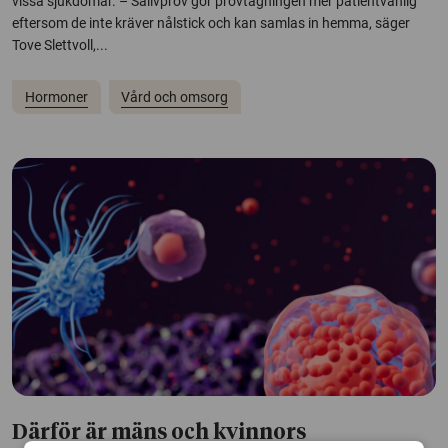
vissa sjukdomar. – Salivprov gör provtagningen mer patientvänlig
eftersom de inte kräver nålstick och kan samlas in hemma, säger
Tove Slettvoll,...
Hormoner
Vård och omsorg
Därför är mäns och kvinnors