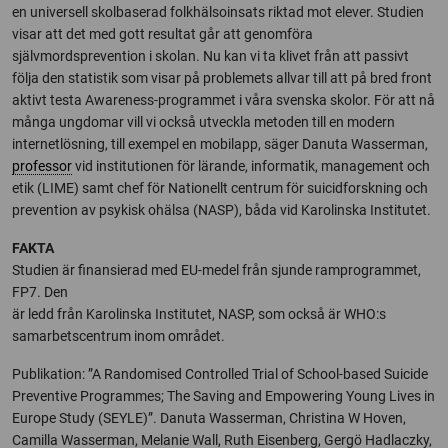
en universell skolbaserad folkhälsoinsats riktad mot elever. Studien
visar att det med gott resultat går att genomföra
självmordsprevention i skolan. Nu kan vi ta klivet från att passivt
följa den statistik som visar på problemets allvar till att på bred front
aktivt testa Awareness-programmet i våra svenska skolor. För att nå
många ungdomar vill vi också utveckla metoden till en modern
internetlösning, till exempel en mobilapp, säger Danuta Wasserman,
professor
vid institutionen för lärande, informatik, management och
etik (LIME) samt chef för Nationellt centrum för suicidforskning och
prevention av psykisk ohälsa (NASP), båda vid Karolinska Institutet.
FAKTA
Studien är finansierad med EU-medel från sjunde ramprogrammet,
FP7. Den
är ledd från Karolinska Institutet, NASP, som också är WHO:s
samarbetscentrum inom området.
Publikation: ”A Randomised Controlled Trial of School-based Suicide
Preventive Programmes; The Saving and Empowering Young Lives in
Europe Study (SEYLE)”. Danuta Wasserman, Christina W Hoven,
Camilla Wasserman, Melanie Wall, Ruth Eisenberg, Gergö Hadlaczky,