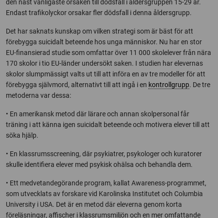
den näst vanligaste orsaken till dödsfall i åldersgruppen 15-29 år.
Endast trafikolyckor orsakar fler dödsfall i denna åldersgrupp.
Det har saknats kunskap om vilken strategi som är bäst för att
förebygga suicidalt beteende hos unga människor. Nu har en stor
EU-finansierad studie som omfattar över 11 000 skolelever från nära
170 skolor i tio EU-länder undersökt saken. I studien har elevernas
skolor slumpmässigt valts ut till att införa en av tre modeller för att
förebygga självmord, alternativt till att ingå i en
kontrollgrupp
. De tre
metoderna var dessa:
• En amerikansk metod där lärare och annan skolpersonal får
träning i att känna igen suicidalt beteende och motivera elever till att
söka hjälp.
• En klassrumsscreening, där psykiatrer, psykologer och kuratorer
skulle identifiera elever med psykisk ohälsa och behandla dem.
• Ett medvetandegörande program, kallat Awareness-programmet,
som utvecklats av forskare vid Karolinska Institutet och Columbia
University i USA. Det är en metod där eleverna genom korta
föreläsningar, affischer i klassrumsmiljön och en mer omfattande