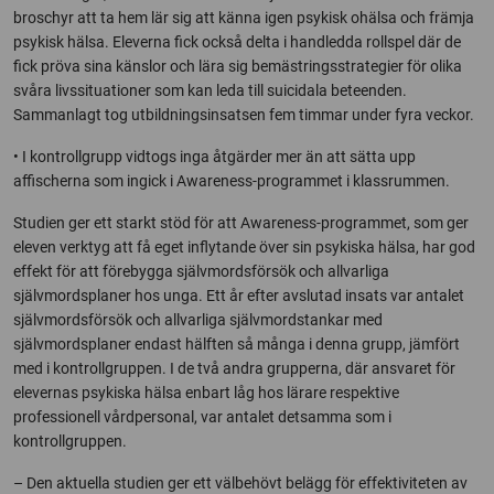
broschyr att ta hem lär sig att känna igen psykisk ohälsa och främja
psykisk hälsa. Eleverna fick också delta i handledda rollspel där de
fick pröva sina känslor och lära sig bemästringsstrategier för olika
svåra livssituationer som kan leda till suicidala beteenden.
Sammanlagt tog utbildningsinsatsen fem timmar under fyra veckor.
• I kontrollgrupp vidtogs inga åtgärder mer än att sätta upp
affischerna som ingick i Awareness-programmet i klassrummen.
Studien ger ett starkt stöd för att Awareness-programmet, som ger
eleven verktyg att få eget inflytande över sin psykiska hälsa, har god
effekt för att förebygga självmordsförsök och allvarliga
självmordsplaner hos unga. Ett år efter avslutad insats var antalet
självmordsförsök och allvarliga självmordstankar med
självmordsplaner endast hälften så många i denna grupp, jämfört
med i kontrollgruppen. I de två andra grupperna, där ansvaret för
elevernas psykiska hälsa enbart låg hos lärare respektive
professionell vårdpersonal, var antalet detsamma som i
kontrollgruppen.
– Den aktuella studien ger ett välbehövt belägg för effektiviteten av