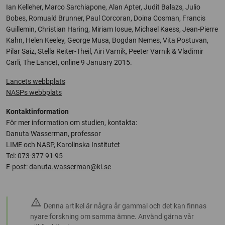
Ian Kelleher, Marco Sarchiapone, Alan Apter, Judit Balazs, Julio
Bobes, Romuald Brunner, Paul Corcoran, Doina Cosman, Francis
Guillemin, Christian Haring, Miriam Iosue, Michael Kaess, Jean-Pierre
Kahn, Helen Keeley, George Musa, Bogdan Nemes, Vita Postuvan,
Pilar Saiz, Stella Reiter-Theil, Airi Varnik, Peeter Varnik & Vladimir
Carli, The Lancet, online 9 January 2015.
Lancets webbplats
NASPs webbplats
Kontaktinformation
För mer information om studien, kontakta:
Danuta Wasserman, professor
LIME och NASP, Karolinska Institutet
Tel: 073-377 91 95
E-post:
danuta.wasserman@ki.se
warning
Denna artikel är några år gammal och det kan finnas
nyare forskning om samma ämne. Använd gärna vår