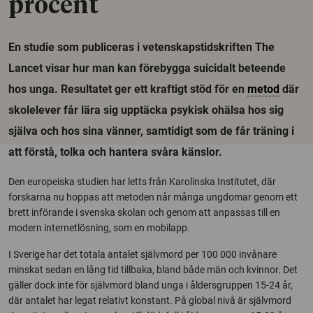
procent
En studie som publiceras i vetenskapstidskriften The
Lancet visar hur man kan förebygga suicidalt beteende
hos unga. Resultatet ger ett kraftigt stöd för en
metod
där
skolelever får lära sig upptäcka psykisk ohälsa hos sig
själva och hos sina vänner, samtidigt som de får träning i
att förstå, tolka och hantera svåra känslor.
Den europeiska studien har letts från Karolinska Institutet, där
forskarna nu hoppas att metoden når många ungdomar genom ett
brett införande i svenska skolan och genom att anpassas till en
modern internetlösning, som en mobilapp.
I Sverige har det totala antalet självmord per 100 000 invånare
minskat sedan en lång tid tillbaka, bland både män och kvinnor. Det
gäller dock inte för självmord bland unga i åldersgruppen 15-24 år,
där antalet har legat relativt konstant. På global nivå är självmord