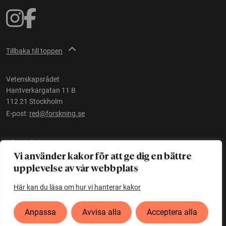
Tillbaka till toppen
Vetenskapsrådet
Hantverkargatan 11 B
112 21 Stockholm
E-post:
red@forskning.se
Tillgänglighet
Vi använder kakor för att ge dig en bättre
upplevelse av vår webbplats
Ett initiativ av
Vetenskapsrådet
Här kan du läsa om hur vi hanterar kakor
Anpassa
Avvisa alla
Acceptera alla