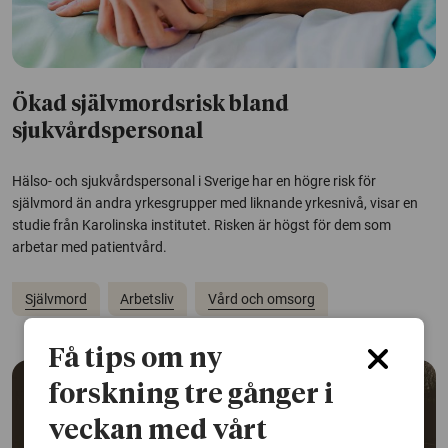
Ökad självmordsrisk bland
sjukvårdspersonal
Hälso- och sjukvårdspersonal i Sverige har en högre risk för
självmord än andra yrkesgrupper med liknande yrkesnivå, visar en
studie från Karolinska institutet. Risken är högst för dem som
arbetar med patientvård.
Självmord
Arbetsliv
Vård och omsorg
Få tips om ny
forskning tre gånger i
veckan med vårt