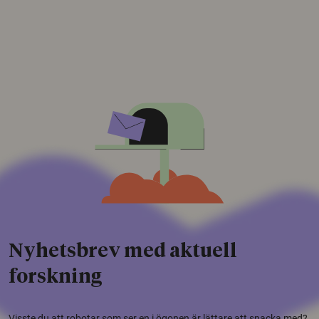
Nyhetsbrev med aktuell
forskning
Visste du att robotar som ser en i ögonen är lättare att snacka med?