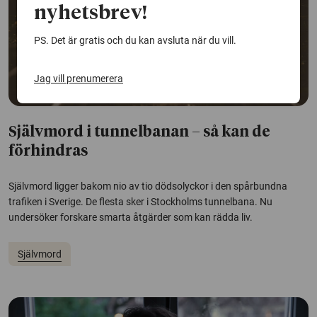
nyhetsbrev!
PS. Det är gratis och du kan avsluta när du vill.
Jag vill prenumerera
Självmord i tunnelbanan – så kan de
förhindras
Självmord ligger bakom nio av tio dödsolyckor i den spårbundna
trafiken i Sverige. De flesta sker i Stockholms tunnelbana. Nu
undersöker forskare smarta åtgärder som kan rädda liv.
Självmord