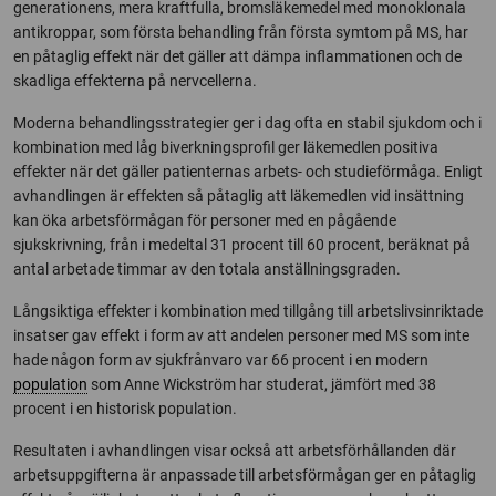
generationens, mera kraftfulla, bromsläkemedel med monoklonala
antikroppar, som första behandling från första symtom på MS, har
en påtaglig effekt när det gäller att dämpa inflammationen och de
skadliga effekterna på nervcellerna.
Moderna behandlingsstrategier ger i dag ofta en stabil sjukdom och i
kombination med låg biverkningsprofil ger läkemedlen positiva
effekter när det gäller patienternas arbets- och studieförmåga. Enligt
avhandlingen är effekten så påtaglig att läkemedlen vid insättning
kan öka arbetsförmågan för personer med en pågående
sjukskrivning, från i medeltal 31 procent till 60 procent, beräknat på
antal arbetade timmar av den totala anställningsgraden.
Långsiktiga effekter i kombination med tillgång till arbetslivsinriktade
insatser gav effekt i form av att andelen personer med MS som inte
hade någon form av sjukfrånvaro var 66 procent i en modern
population
som Anne Wickström har studerat, jämfört med 38
procent i en historisk population.
Resultaten i avhandlingen visar också att arbetsförhållanden där
arbetsuppgifterna är anpassade till arbetsförmågan ger en påtaglig