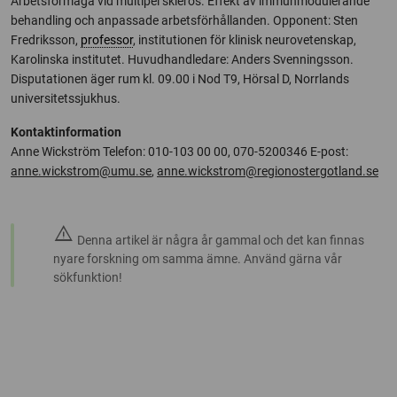
Arbetsförmåga vid multipel skleros. Effekt av immunmodulerande
behandling och anpassade arbetsförhållanden. Opponent: Sten
Fredriksson,
professor
, institutionen för klinisk neurovetenskap,
Karolinska institutet. Huvudhandledare: Anders Svenningsson.
Disputationen äger rum kl. 09.00 i Nod T9, Hörsal D, Norrlands
universitetssjukhus.
Kontaktinformation
Anne Wickström Telefon: 010-103 00 00, 070-5200346 E-post:
anne.wickstrom@umu.se
,
anne.wickstrom@regionostergotland.se
warning
Denna artikel är några år gammal och det kan finnas
nyare forskning om samma ämne. Använd gärna vår
sökfunktion!