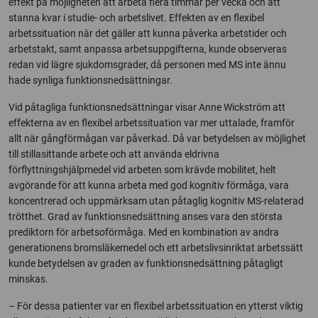
effekt på möjligheten att arbeta flera timmar per vecka och att
stanna kvar i studie- och arbetslivet. Effekten av en flexibel
arbetssituation när det gäller att kunna påverka arbetstider och
arbetstakt, samt anpassa arbetsuppgifterna, kunde observeras
redan vid lägre sjukdomsgrader, då personen med MS inte ännu
hade synliga funktionsnedsättningar.
Vid påtagliga funktionsnedsättningar visar Anne Wickström att
effekterna av en flexibel arbetssituation var mer uttalade, framför
allt när gångförmågan var påverkad. Då var betydelsen av möjlighet
till stillasittande arbete och att använda eldrivna
förflyttningshjälpmedel vid arbeten som krävde mobilitet, helt
avgörande för att kunna arbeta med god kognitiv förmåga, vara
koncentrerad och uppmärksam utan påtaglig kognitiv MS-relaterad
trötthet. Grad av funktionsnedsättning anses vara den största
prediktorn för arbetsoförmåga. Med en kombination av andra
generationens bromsläkemedel och ett arbetslivsinriktat arbetssätt
kunde betydelsen av graden av funktionsnedsättning påtagligt
minskas.
– För dessa patienter var en flexibel arbetssituation en ytterst viktig