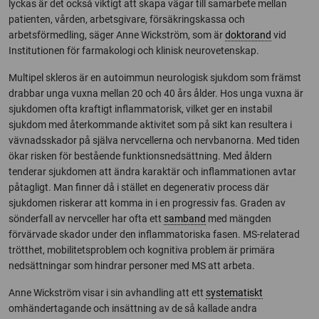
lyckas är det också viktigt att skapa vägar till samarbete mellan
patienten, vården, arbetsgivare, försäkringskassa och
arbetsförmedling, säger Anne Wickström, som är
doktorand
vid
Institutionen för farmakologi och klinisk neurovetenskap.
Multipel skleros är en autoimmun neurologisk sjukdom som främst
drabbar unga vuxna mellan 20 och 40 års ålder. Hos unga vuxna är
sjukdomen ofta kraftigt inflammatorisk, vilket ger en instabil
sjukdom med återkommande aktivitet som på sikt kan resultera i
vävnadsskador på själva nervcellerna och nervbanorna. Med tiden
ökar risken för bestående funktionsnedsättning. Med åldern
tenderar sjukdomen att ändra karaktär och inflammationen avtar
påtagligt. Man finner då i stället en degenerativ process där
sjukdomen riskerar att komma in i en progressiv fas. Graden av
sönderfall av nervceller har ofta ett
samband
med mängden
förvärvade skador under den inflammatoriska fasen. MS-relaterad
trötthet, mobilitetsproblem och kognitiva problem är primära
nedsättningar som hindrar personer med MS att arbeta.
Anne Wickström visar i sin avhandling att ett
systematiskt
omhändertagande och insättning av de så kallade andra