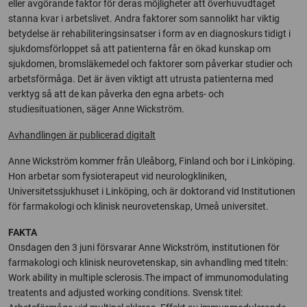
eller avgörande faktor för deras möjligheter att överhuvudtaget
stanna kvar i arbetslivet. Andra faktorer som sannolikt har viktig
betydelse är rehabiliteringsinsatser i form av en diagnoskurs tidigt i
sjukdomsförloppet så att patienterna får en ökad kunskap om
sjukdomen, bromsläkemedel och faktorer som påverkar studier och
arbetsförmåga. Det är även viktigt att utrusta patienterna med
verktyg så att de kan påverka den egna arbets- och
studiesituationen, säger Anne Wickström.
Avhandlingen är publicerad digitalt
Anne Wickström kommer från Uleåborg, Finland och bor i Linköping.
Hon arbetar som fysioterapeut vid neurologkliniken,
Universitetssjukhuset i Linköping, och är doktorand vid Institutionen
för farmakologi och klinisk neurovetenskap, Umeå universitet.
FAKTA
Onsdagen den 3 juni försvarar Anne Wickström, institutionen för
farmakologi och klinisk neurovetenskap, sin avhandling med titeln:
Work ability in multiple sclerosis.The impact of immunomodulating
treatents and adjusted working conditions. Svensk titel: