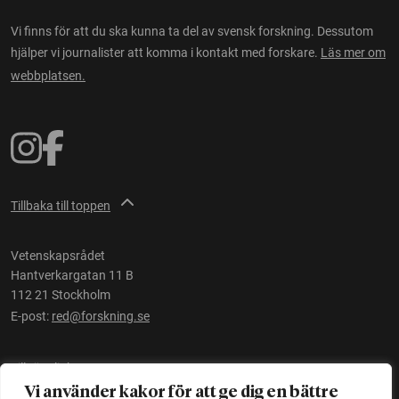
Vi finns för att du ska kunna ta del av svensk forskning. Dessutom
hjälper vi journalister att komma i kontakt med forskare.
Läs mer om
webbplatsen.
Tillbaka till toppen
Vetenskapsrådet
Hantverkargatan 11 B
112 21 Stockholm
E-post:
red@forskning.se
Tillgänglighet
Vi använder kakor för att ge dig en bättre