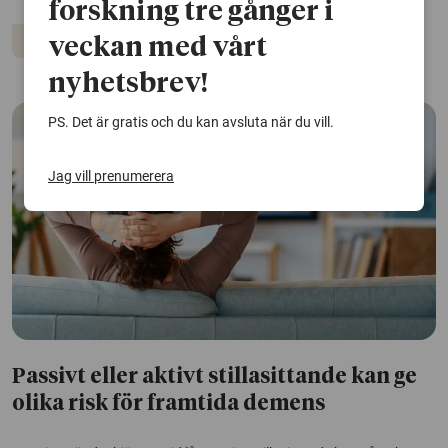
forskning tre gånger i
Demens
Artificiell intelligens
Hjärnan
veckan med vårt
nyhetsbrev!
PS. Det är gratis och du kan avsluta när du vill.
Jag vill prenumerera
Passivt eller aktivt stillasittande kan ge
olika risk för framtida demens