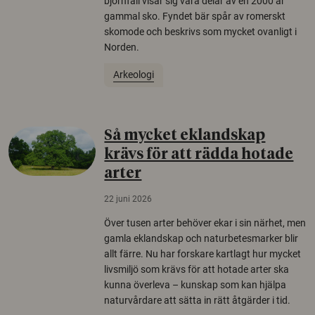
björnfäll visar sig vara delar av en 2000 år
gammal sko. Fyndet bär spår av romerskt
skomode och beskrivs som mycket ovanligt i
Norden.
Arkeologi
Så mycket eklandskap
krävs för att rädda hotade
arter
22 juni 2026
Över tusen arter behöver ekar i sin närhet, men
gamla eklandskap och naturbetesmarker blir
allt färre. Nu har forskare kartlagt hur mycket
livsmiljö som krävs för att hotade arter ska
kunna överleva – kunskap som kan hjälpa
naturvårdare att sätta in rätt åtgärder i tid.