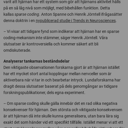
varit att hjärnan har ett system som gör att hjärnans aktivitet hålls
på en så låg nivå som möjligt, med bibehållen funktion. Detta
kallas
sparse coding
. Anton Spanne och Henrik Jörntell ifrågasätter
denna doktrin i en
nypublicerad studie i Trends in Neurosciences
.
– Vi visar att tidigare fynd som indikerar att hjärnan har en sparse
coding-mekanism inte stämmer, säger Henrik Jörntell. Våra
slutsatser är kontroversiella och kommer säkert att bli
omdiskuterade.
Analyserar tankarnas beståndsdelar
Den viktigaste observationen forskarna gjort är att hjärnan istället
har ett mycket stort antal kopplingar mellan nervceller som är
aktiverbara när vi tar in och bearbetar intryck. Lundaforskarna har
dragit dessa slutsatser baserat på dels genomgångar av tidigare
forskningspublikationer, dels egna experiment.
– Om sparse coding skulle gälla innebär det en rad olika negativa
konsekvenser för hjärnan. Den största och viktigaste konsekvensen
är att hjärnan då inte skulle kunna generalisera, utan bara lära sig
exakt det som händer vid ett specifikt tillfälle. Istället menar vi att ett