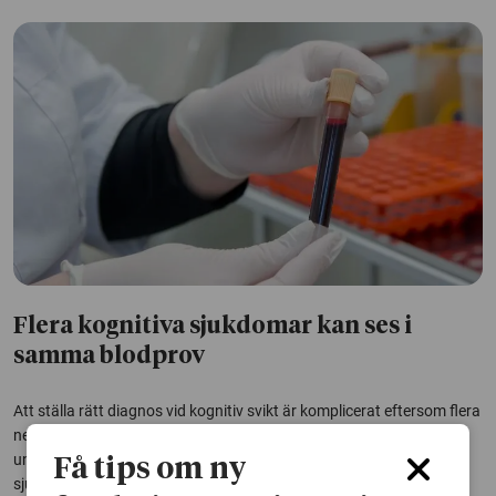
Flera kognitiva sjukdomar kan ses i
samma blodprov
Att ställa rätt diagnos vid kognitiv svikt är komplicerat eftersom flera
neurodegenerativa sjukdomar liknar varandra. Forskare vid Lunds
universitet har nu utvecklat en AI-modell som kan upptäcka flera
Få tips om ny
sjukdomar med ett enda blodprov.