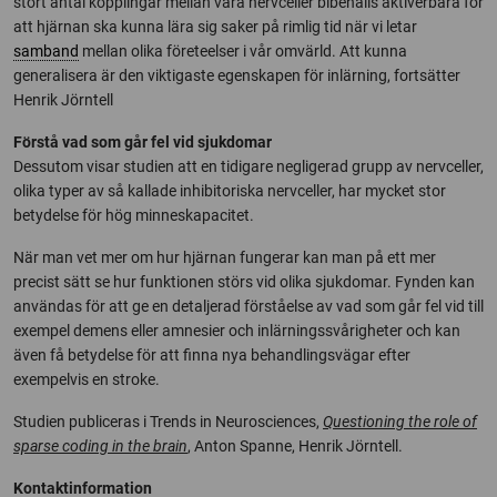
stort antal kopplingar mellan våra nervceller bibehålls aktiverbara för
att hjärnan ska kunna lära sig saker på rimlig tid när vi letar
samband
mellan olika företeelser i vår omvärld. Att kunna
generalisera är den viktigaste egenskapen för inlärning, fortsätter
Henrik Jörntell
Förstå vad som går fel vid sjukdomar
Dessutom visar studien att en tidigare negligerad grupp av nervceller,
olika typer av så kallade inhibitoriska nervceller, har mycket stor
betydelse för hög minneskapacitet.
När man vet mer om hur hjärnan fungerar kan man på ett mer
precist sätt se hur funktionen störs vid olika sjukdomar. Fynden kan
användas för att ge en detaljerad förståelse av vad som går fel vid till
exempel demens eller amnesier och inlärningssvårigheter och kan
även få betydelse för att finna nya behandlingsvägar efter
exempelvis en stroke.
Studien publiceras i Trends in Neurosciences,
Questioning the role of
sparse coding in the brain
, Anton Spanne, Henrik Jörntell.
Kontaktinformation