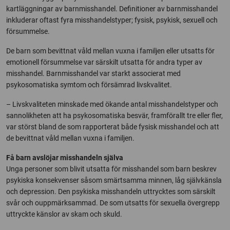
kartläggningar av barnmisshandel. Definitioner av barnmisshandel
inkluderar oftast fyra misshandelstyper; fysisk, psykisk, sexuell och
försummelse.
De barn som bevittnat våld mellan vuxna i familjen eller utsatts för
emotionell försummelse var särskilt utsatta för andra typer av
misshandel. Barnmisshandel var starkt associerat med
psykosomatiska symtom och försämrad livskvalitet.
– Livskvaliteten minskade med ökande antal misshandelstyper och
sannolikheten att ha psykosomatiska besvär, framförallt tre eller fler,
var störst bland de som rapporterat både fysisk misshandel och att
de bevittnat våld mellan vuxna i familjen.
Få barn avslöjar misshandeln själva
Unga personer som blivit utsatta för misshandel som barn beskrev
psykiska konsekvenser såsom smärtsamma minnen, låg självkänsla
och depression. Den psykiska misshandeln uttrycktes som särskilt
svår och ouppmärksammad. De som utsatts för sexuella övergrepp
uttryckte känslor av skam och skuld.