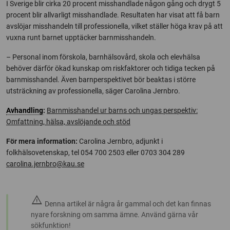
I Sverige blir cirka 20 procent misshandlade någon gång och drygt 5
procent blir allvarligt misshandlade. Resultaten har visat att få barn
avslöjar misshandeln till professionella, vilket ställer höga krav på att
vuxna runt barnet upptäcker barnmisshandeln.
– Personal inom förskola, barnhälsovård, skola och elevhälsa
behöver därför ökad kunskap om riskfaktorer och tidiga tecken på
barnmisshandel. Även barnperspektivet bör beaktas i större
utsträckning av professionella, säger Carolina Jernbro.
Avhandling
:
Barnmisshandel ur barns och ungas perspektiv:
Omfattning, hälsa, avslöjande och stöd
För mera information:
Carolina Jernbro, adjunkt i
folkhälsovetenskap, tel 054 700 2503 eller 0703 304 289
carolina.jernbro@kau.se
warning
Denna artikel är några år gammal och det kan finnas
nyare forskning om samma ämne. Använd gärna vår
sökfunktion!