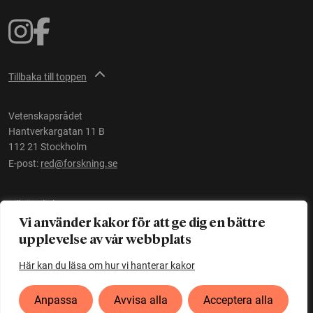
Tillbaka till toppen
Vetenskapsrådet
Hantverkargatan 11 B
112 21 Stockholm
E-post:
red@forskning.se
Tillgänglighet
Vi använder kakor för att ge dig en bättre
upplevelse av vår webbplats
Ett initiativ av
Vetenskapsrådet
Här kan du läsa om hur vi hanterar kakor
Anpassa
Avvisa alla
Acceptera alla