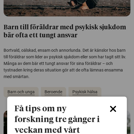
Barn till föräldrar med psykisk sjukdom
bär ofta ett tungt ansvar
Bortvald, oälskad, ensam och annorlunda. Det är känslor hos barn
till föräldrar som lider av psykisk sjukdom eller som har tagit sitt liv.
Många av dem bär ett tungt ansvar för sina föräldrar – och
tystnaden kring deras situation gör att de ofta lämnas ensamma
med smärtan.
Barn och unga
Beroende
Psykisk hälsa
Få tips om ny
forskning tre gånger i
veckan med vårt