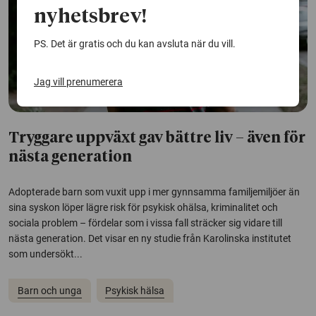
nyhetsbrev!
PS. Det är gratis och du kan avsluta när du vill.
Jag vill prenumerera
Tryggare uppväxt gav bättre liv – även för
nästa generation
Adopterade barn som vuxit upp i mer gynnsamma familjemiljöer än
sina syskon löper lägre risk för psykisk ohälsa, kriminalitet och
sociala problem – fördelar som i vissa fall sträcker sig vidare till
nästa generation. Det visar en ny studie från Karolinska institutet
som undersökt...
Barn och unga
Psykisk hälsa