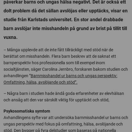
påverkar barns och ungas hälsa negativt. Det är också ett
dolt problem då det sällan avslöjas eller upptäcks, visar en
studie från Karlstads universitet. En stor andel drabbade
barn avslöjar inte misshandeln på grund av brist på tillit till
vuxna.
– Många upplevde att de inte fått tillräckligt med stöd när de
berättat om misshandeln. Flera barn beskrev att de saknat ett
barnperspektiv hos professionella som till exempel inom
socialtjänsten, säger Carolina Jernbro, forskaren bakom studien och
avhandlingen ”
Barnmisshandel ur barns och ungas perspektiv:
Omfattning, hälsa, avslöjande och stöd”.
– Några barn i studien hade ändå goda erfarenheter av elevhälsan
och ansåg att den var särskilt viktig för upptäckt och stöd,
Psykosomatiska symtom
Avhandlingens syfte var att undersöka barnmisshandel ur barns och
ungas perspektiv med fokus på omfattning, hälsa, avslöjande och
stöd. Den bygger på fyra delstudier som baseras på nationella