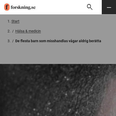
search
Sök
Meny
Gå till innehåll
Start
/
Hälsa & medicin
/
De flesta barn som misshandlas vågar aldrig berätta