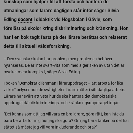
kunskap som hjälper till att förstå och hantera de
utmaningar som lärare dagligen står inför säger Silvia
Edling
docent
i didaktik vid Högskolan i Gävle, som
föreläst på skolor kring diskriminering och kränkning. Hon
har i en bok tagit fasta på det lärare berättat och relaterat
detta till aktuell våldsforskning.
– Den svenska skolan har problem, men problemen behöver
nyanseras. De är inte svart-vita som media ger sken av utan det är
mycket mera komplext, säger Silvia Edling
I boken ”Demokratidilemman i läraruppdraget – att arbeta för lika
villkor” belyser hon de svårigheter lärare möter i sitt dagliga arbete.
Lärare har svårt att veta hur de ska hantera det demokratiska
uppdraget där diskriminerings- och kränkningsuppdraget ingår:
”Det känns som att jag vill vara en bra lärare, göra rätt, kan inte du
bara berätta för mig hur jag ska göra? Om jag bara tänker på det här
sättet så måste jag väl vara inkluderande och bra?”