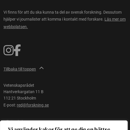
Vi finns för att du ska kunna ta del av svensk forskning. Dessutom
hjälper vi journalister att komma i kontakt med forskare.
Läs mer om
webbplatsen.
Tillbaka till toppen
Vetenskapsrådet
Hantverkargatan 11 B
112 21 Stockholm
E-post:
red@forskning.se
Tillgänglighet