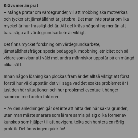
Krävs mer än prat
– Många pratar om värdegrunder, vill att mobbing ska motverkas
och tycker att jämställdhet är jättebra. Det man inte pratar om lika
mycket är hur trassligt det är. Att det krävs någonting mer än att
bara säga att värdegrundsarbete är viktigt.
Det finns mycket forskning om värdegrundsarbete,
jämställdhetsfrågor, specialpedagogik, mobbning, etnicitet och så
vidare som visar att våld mot andra människor uppstår på en mängd
olika sätt.
Innan någon lösning kan plockas fram är det alltså viktigt att först
förstå hur våld uppstår, det vill säga vad det exakta problemet är i
just den här situationen och hur problemet eventuellt hänger
samman med andra faktorer.
– Av den anledningen går det inte att hitta den här säkra grunden,
utan man måste snarare som lärare samla på sig olika former av
kunskap som hjälper till att navigera, tolka och hantera en rörlig
praktik. Det finns ingen quick fix!