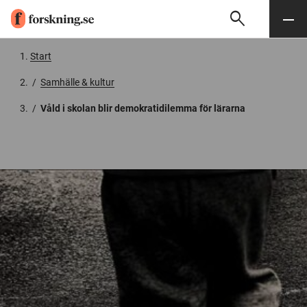
search
Sök
Meny
Gå till innehåll
Start
/
Samhälle & kultur
/
Våld i skolan blir demokratidilemma för lärarna