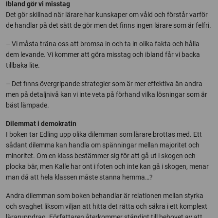
Ibland gör vi misstag
Det gör skillnad när lärare har kunskaper om våld och förstår varför
de handlar på det sätt de gör men det finns ingen lärare som är felfri.
– Vi måsta träna oss att bromsa in och ta in olika fakta och hålla
dem levande. Vi kommer att göra misstag och ibland får vi backa
tillbaka lite.
– Det finns övergripande strategier som är mer effektiva än andra
men på detaljnivå kan vi inte veta på förhand vilka lösningar som är
bäst lämpade.
Dilemmat i demokratin
I boken tar Edling upp olika dilemman som lärare brottas med. Ett
sådant dilemma kan handla om spänningar mellan majoritet och
minoritet. Om en klass bestämmer sig för att gå ut i skogen och
plocka bär, men Kalle har ont i foten och inte kan gå i skogen, menar
man då att hela klassen måste stanna hemma…?
Andra dilemman som boken behandlar är relationen mellan styrka
och svaghet liksom viljan att hitta det rätta och säkra i ett komplext
läraruppdrag. Författaren återkommer ständigt till behovet av att