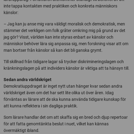
inte tappa kontakten med praktiken och konkreta människors
känslor:
– Jag kan ju anse mig vara väldigt moralisk och demokratisk, men
stämmer det verkligen om folk gråter omkring mig på grund av det
jag gör? Visst, världen kan inte styras enbart av känslor och
människor behöver lära sig anpassa sig, men forskning visar att om
man bortser från känslor så kan det bli ganska grymt.
Till skillnad från tidigare lagar så trycker diskrimineringslagen och
kränkningslagen på att individers känslor är viktiga att ta hänsyn till.
Sedan andra världskriget
Demokratiuppdraget är inget nytt utan hänger kvar sedan andra
världskriget även om det har sett lite olika ut över åren. Idag
förväntas av lärare att de ska kunna använda tidigare kunskap för
att kunna reflektera i sin dagliga praktik.
Som lärare handlar det om att skaffa sig en bred och djup repertoar
för att fatta genomtänkta beslut i nuet, vilket kan kännas
övermäktigt ibland.