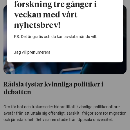
forskning tre gånger i
veckan med vårt
nyhetsbrev!
PS. Det är gratis och du kan avsluta när du vill.
Jag vill prenumerera
Rädsla tystar kvinnliga politiker i
debatten
Oro för hot och trakasserier bidrar till att kvinnliga politiker oftare
avstår från att uttala sig offentligt, särskilt i frågor som rör migration
och jämställdhet. Det visar en studie från Uppsala universitet.