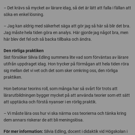
– Det krävs så mycket av lärare idag, så det är lätt att falla i fällan att
söka en enkel lösning.
– Jag kan aldrig med säkerhet säga att gör jag så här så blir det bra.
Jag måste hela tiden göra en analys. Här gjorde jag något bra, men
här blev det fel och så backa tillbaka och ändra.
Den rörliga praktiken
Sist försöker Silvia Edling summera lite vad som förväntas av lärare
utifrån uppdraget idag. Hon trycker på förmågan att hela tiden röra
sig mellan det vi vet och det som sker omkring oss, den rörliga
praktiken.
Hon betonar teorins roll, som många har så svårt för trots att
lärarutbildningen bygger mycket på att använda teorier som ett sätt
att upptäcka och förstå nyanser i en rörlig praktik.
– Vi måste lära oss hur vi ska närma oss teorierna och tänka kring
dem annars riskerar de att bli meningslösa.
För mer information:
Silvia Edling, docent i didaktik vid Högskolan i