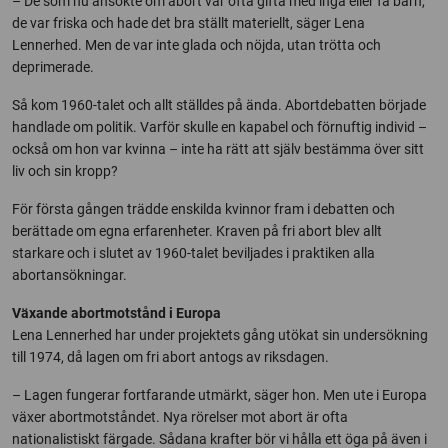
– De som nu ansökte om abort var ofta gifta med inga eller få barn,
de var friska och hade det bra ställt materiellt, säger Lena
Lennerhed. Men de var inte glada och nöjda, utan trötta och
deprimerade.
Så kom 1960-talet och allt ställdes på ända. Abortdebatten började
handlade om politik. Varför skulle en kapabel och förnuftig individ –
också om hon var kvinna – inte ha rätt att själv bestämma över sitt
liv och sin kropp?
För första gången trädde enskilda kvinnor fram i debatten och
berättade om egna erfarenheter. Kraven på fri abort blev allt
starkare och i slutet av 1960-talet beviljades i praktiken alla
abortansökningar.
Växande abortmotstånd i Europa
Lena Lennerhed har under projektets gång utökat sin undersökning
till 1974, då lagen om fri abort antogs av riksdagen.
– Lagen fungerar fortfarande utmärkt, säger hon. Men ute i Europa
växer abortmotståndet. Nya rörelser mot abort är ofta
nationalistiskt färgade. Sådana krafter bör vi hålla ett öga på även i