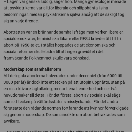
– Lagen var ganska luddig, säger hon. Många gynekologer menade
att psykiatrikerna var alltför liberala och släpphänta i sina
bedömningar, medan psykiatrikerna själva ansåg att de sakligt tog
sig an varje ärende.
Aborträtten var en brännande samhällsfråga men varken liberaler,
socialdemokrater, feministiska läkare eller RFSU krävde rätt till fri
abort på 1950-talet. I stället hoppades de att ekonomiska och
sociala reformer skulle bidra till att ingen graviditet i det
framväxande Folkhemmet skulle vara oönskad.
Moderskap som samhällsnorm
Att de legala aborterna halverades under decenniet (från 6000 till
3000 per år) är dock inte ett tecken på att utopin uppnåtts, utan på
en restriktivare lagtolkning, menar Lena Lennerhed och ser två
huvudorsaker till detta. För det första, abort av sociala skäl sågs
som ett tecken på välfärdsstatens misslyckande. För det andra
förutsatte den rådande normen fortfarande att kvinnor förverkligade
sig genom moderskap. De som ansökte om abort betraktades som
avvikare.