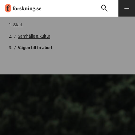
search
Sök
Meny
Gå till innehåll
Start
/
Samhälle & kultur
/
Vägen till fri abort