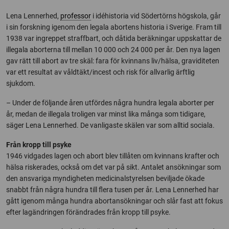
Lena Lennerhed,
professor
i idéhistoria vid Södertörns högskola, går
i sin forskning igenom den legala abortens historia i Sverige. Fram till
1938 var ingreppet straffbart, och dåtida beräkningar uppskattar de
illegala aborterna till mellan 10 000 och 24 000 per år. Den nya lagen
gav rätt till abort av tre skäl: fara för kvinnans liv/hälsa, graviditeten
var ett resultat av våldtäkt/incest och risk för allvarlig ärftlig
sjukdom.
– Under de följande åren utfördes några hundra legala aborter per
år, medan de illegala troligen var minst lika många som tidigare,
säger Lena Lennerhed. De vanligaste skälen var som alltid sociala.
Från kropp till psyke
1946 vidgades lagen och abort blev tillåten om kvinnans krafter och
hälsa riskerades, också om det var på sikt. Antalet ansökningar som
den ansvariga myndigheten medicinalstyrelsen beviljade ökade
snabbt från några hundra till flera tusen per år. Lena Lennerhed har
gått igenom många hundra abortansökningar och slår fast att fokus
efter lagändringen förändrades från kropp till psyke.