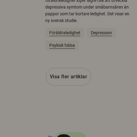
föräldraledighet löper lägre risk att utveckla
depressiva symtom under småbarnsåren än
pappor som tar kortare ledighet. Det visar en
ny svensk studie.
Föräldraledighet
Depression
Psykisk hälsa
Visa fler artiklar