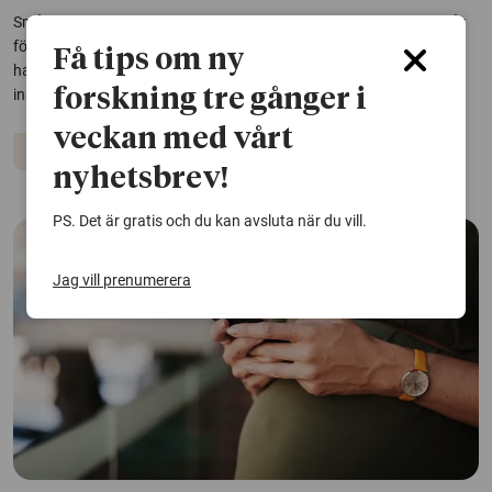
Små förändringar i blodsocker, blodfetter och inflammation flera år
före en graviditet kan innebära ökad risk för högt blodtryck och
Få tips om ny
havandeskapsförgiftning. Det visar en studie från Karolinska
forskning tre gånger i
institutet.
veckan med vårt
Graviditet
nyhetsbrev!
PS. Det är gratis och du kan avsluta när du vill.
Jag vill prenumerera