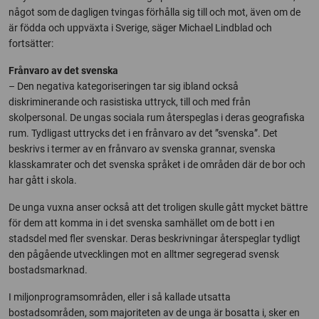
något som de dagligen tvingas förhålla sig till och mot, även om de
är födda och uppväxta i Sverige, säger Michael Lindblad och
fortsätter:
Frånvaro av det svenska
– Den negativa kategoriseringen tar sig ibland också
diskriminerande och rasistiska uttryck, till och med från
skolpersonal. De ungas sociala rum återspeglas i deras geografiska
rum. Tydligast uttrycks det i en frånvaro av det ”svenska”. Det
beskrivs i termer av en frånvaro av svenska grannar, svenska
klasskamrater och det svenska språket i de områden där de bor och
har gått i skola.
De unga vuxna anser också att det troligen skulle gått mycket bättre
för dem att komma in i det svenska samhället om de bott i en
stadsdel med fler svenskar. Deras beskrivningar återspeglar tydligt
den pågående utvecklingen mot en alltmer segregerad svensk
bostadsmarknad.
I miljon­programsområden, eller i så kallade utsatta
bostadsområden, som majoriteten av de unga är bo­satta i, sker en