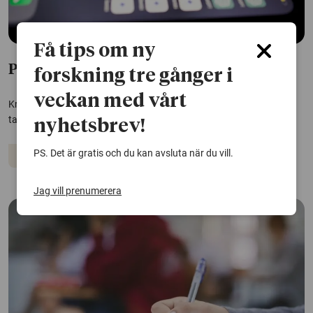
Få tips om ny
Press bakom studenters val att fuska
forskning tre gånger i
veckan med vårt
Krav från många håll samtidigt kan bidra till att studenter väljer att
ta genvägar till bättre resultat. Det visar en studie.
nyhetsbrev!
PS. Det är gratis och du kan avsluta när du vill.
Skola
Jag vill prenumerera