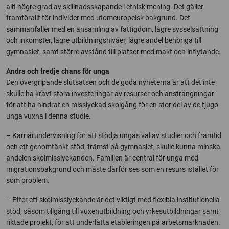
allt högre grad av skillnadsskapande i etnisk mening. Det gäller
framförallt för individer med utomeuropeisk bakgrund. Det
sammanfaller med en ansamling av fattigdom, lägre syssel­sättning
och inkomster, lägre utbildningsnivåer, lägre andel behöriga till
gymnasiet, samt större avstånd till platser med makt och inflytande.
Andra och tredje chans för unga
Den övergripande slutsatsen och de goda nyheterna är att det inte
skulle ha krävt stora investeringar av resurser och ansträngningar
för att ha hindrat en misslyckad skolgång för en stor del av de tjugo
unga vuxna i denna studie.
– Karriärundervisning för att stödja ungas val av studier och framtid
och ett genomtänkt stöd, främst på gymnasiet, skulle kunna minska
andelen skolmisslyckanden. Familjen är central för unga med
migrationsbakgrund och måste därför ses som en resurs istället för
som problem.
– Efter ett skolmisslyckande är det viktigt med flexibla institutionella
stöd, såsom tillgång till vuxenutbildning och yrkesutbildningar samt
riktade projekt, för att underlätta etableringen på arbetsmarknaden.