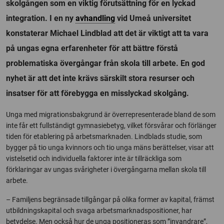
skolgången som en viktig förutsättning för en lyckad
integration. I en ny
avhandling
vid Umeå universitet
konstaterar Michael Lindblad att det är viktigt att ta vara
på ungas egna erfarenheter för att bättre förstå
problematiska övergångar från skola till arbete. En god
nyhet är att det inte krävs särskilt stora resurser och
insatser för att förebygga en misslyckad skolgång.
Unga med migrationsbakgrund är överrepresenterade bland de som
inte får ett fullständigt gymnasiebetyg, vilket försvårar och förlänger
tiden för etablering på arbetsmarknaden. Lindblads studie, som
bygger på tio unga kvinnors och tio unga mäns berättelser, visar att
vistelsetid och individuella faktorer inte är tillräckliga som
förklaringar av ungas svårigheter i övergångarna mellan skola till
arbete.
– Familjens begränsade tillgångar på olika former av kapital, främst
utbildningskapital och svaga arbetsmarknadspositioner, har
betydelse. Men också hur de unga positioneras som ”invandrare”,