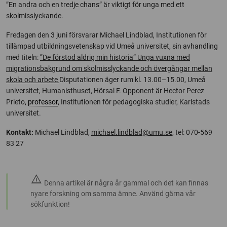
”En andra och en tredje chans” är viktigt för unga med ett
skolmisslyckande.
Fredagen den 3 juni försvarar Michael Lindblad, Institutionen för
tillämpad utbildningsvetenskap vid Umeå universitet, sin avhandling
med titeln:
”De förstod aldrig min historia” Unga vuxna med
migrationsbakgrund om skolmisslyckande och övergångar mellan
skola och arbete
Disputationen äger rum kl. 13.00–15.00, Umeå
universitet, Humanisthuset, Hörsal F. Opponent är Hector Perez
Prieto,
professor
, Institutionen för pedagogiska studier, Karlstads
universitet.
Kontakt:
Michael Lindblad,
michael.lindblad@umu.se
, tel: 070-569
83 27
warning
Denna artikel är några år gammal och det kan finnas
nyare forskning om samma ämne. Använd gärna vår
sökfunktion!