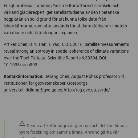
Enligt professor Tandong Yao, medförfattaren till artikeln och
välkänd glaciärexpert, ger satellitstudierna av den tibetanska
högplatån en solid grund för att kunna tolka data från
isborrkärnorna, som ofta används för att karaktärisera klimatets
variationer och förändringar i regionen.
Artikel: Chen, D. Y. Tian, T. Yao, T. Ou, 2016: Satellite measurements
reveal strong anisotropy in spatial coherence of climate variations
over the Tibet Plateau. Scientific Reports 6:30304, DOI:
10.1038/srep303.
Kontaktinformation:
Deliang Chen, August Röhss professor vid
institutionen för geovetenskaper, Göteborgs
universitet,
deliang@gvc.gu.se
,
http://rcg.gvc.gu.se/dc/
warning
Denna artikel är några år gammal och det kan finnas
nyare forskning om samma ämne. Använd gärna vår