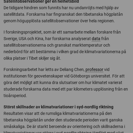
Satellitobservationer ger en helhetsbild
De tidigare hindren som funnits har nu undanröjts med hjälp av
satellitdata. Forskarna har fingranskat den tibetanska högplatån
genom högupplösta satellitobservationer över hela regionen.
I forskningsprojektet, som är ett samarbete mellan forskare från
Sverige, USA och Kina, har forskarna analyserat
data
från
satellitobservationerna och granskat marktemperatur och
nederbörd för att bestämma i vilken grad de klimatvariationerna på
olika platser i Tibet skiljer sig åt.
Forskningsarbetet har letts av Deliang Chen,
professor
vid
institutionen för geovetenskaper vid Göteborgs universitet. För att
göra det möjligt att kunna dra slutsatser om hur klimatet varierat
studerade forskarna data med ett par kilometers upplösning från en
tioårsperiod.
Störst skillnader av klimatvariationer i syd-nordlig riktning
Resultaten visar att de rumsliga klimatvariationerna på den
tibetanska högplatån under den studerade perioden varit ganska
småskaliga. De är starkt beroende av orientering och skillnaderna i
klimatvariationer var större i syd-nordlig riktning jämfört med väst-