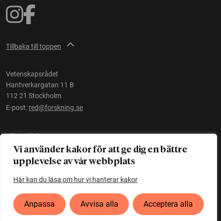
Tillbaka till toppen
Vetenskapsrådet
Hantverkargatan 11 B
112 21 Stockholm
E-post:
red@forskning.se
Tillgänglighet
Vi använder kakor för att ge dig en bättre
upplevelse av vår webbplats
Ett initiativ av
Vetenskapsrådet
Här kan du läsa om hur vi hanterar kakor
Anpassa
Avvisa alla
Acceptera alla