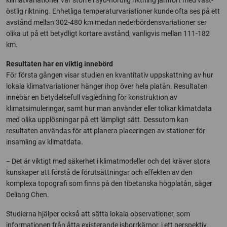
östlig riktning. Enhetliga temperaturvariationer kunde ofta ses på ett
avstånd mellan 302-480 km medan nederbördensvariationer ser
olika ut på ett betydligt kortare avstånd, vanligvis mellan 111-182
km.
Resultaten har en viktig innebörd
För första gången visar studien en kvantitativ uppskattning av hur
lokala klimatvariationer hänger ihop över hela platån. Resultaten
innebär en betydelsefull vägledning för konstruktion av
klimatsimuleringar, samt hur man använder eller tolkar klimatdata
med olika upplösningar på ett lämpligt sätt. Dessutom kan
resultaten användas för att planera placeringen av stationer för
insamling av klimatdata.
− Det är viktigt med säkerhet i klimatmodeller och det kräver stora
kunskaper att förstå de förutsättningar och effekten av den
komplexa topografi som finns på den tibetanska högplatån, säger
Deliang Chen.
Studierna hjälper också att sätta lokala observationer, som
informationen från åtta existerande isborrkärnor, i ett perspektiv.