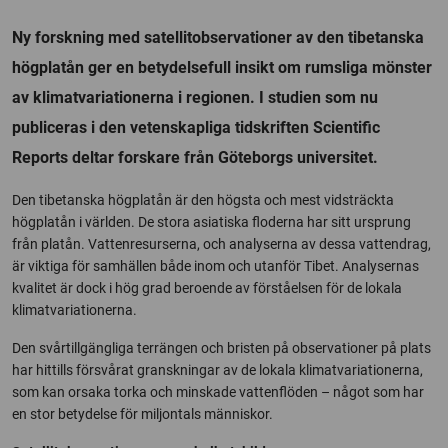
Ny forskning med satellitobservationer av den tibetanska
högplatån ger en betydelsefull insikt om rumsliga mönster
av klimatvariationerna i regionen. I studien som nu
publiceras i den vetenskapliga tidskriften Scientific
Reports deltar forskare från Göteborgs universitet.
Den tibetanska högplatån är den högsta och mest vidsträckta
högplatån i världen. De stora asiatiska floderna har sitt ursprung
från platån. Vattenresurserna, och analyserna av dessa vattendrag,
är viktiga för samhällen både inom och utanför Tibet. Analysernas
kvalitet är dock i hög grad beroende av förståelsen för de lokala
klimatvariationerna.
Den svårtillgängliga terrängen och bristen på observationer på plats
har hittills försvårat granskningar av de lokala klimatvariationerna,
som kan orsaka torka och minskade vattenflöden – något som har
en stor betydelse för miljontals människor.