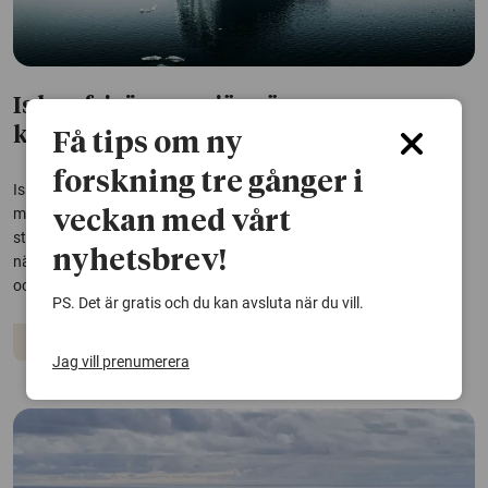
Is kan frigöra mer järn än
klimatmodeller visar
Få tips om ny
forskning tre gånger i
Is påskyndar aktivt nedbrytningen av järnmineral och kan frigöra
mer järn än vad dagens klimatmodeller tar hänsyn till, visar en
veckan med vårt
studie. Resultaten är viktiga för att kunna förutsäga hur
nyhetsbrev!
näringskretslopp, kolinlagring och vattenkvalitet påverkas i polar-
och bergsområden när klimatet...
PS. Det är gratis och du kan avsluta när du vill.
Klimatet
Jag vill prenumerera