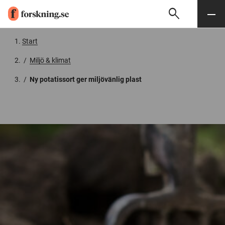
search
Sök
Meny
Gå till innehåll
Start
/
Miljö & klimat
/
Ny potatissort ger miljövänlig plast