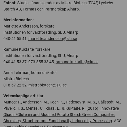
Fotnot:
Studien finansierades av Mistra Biotech, TC4F, Lyckeby
Starch AB, Formas och Partnerskap Alnarp.
Mer information:
Mariette Andersson, forskare
Institutionen för växtförädling, SLU, Alnarp
040-41 55 41,
mariette.andersson@slu.se
Ramune Kuktaite, forskare
Institutionen för växtförädling, SLU, Alnarp
040-41 53 37, 073-855 33 45,
ramune.kuktaite@slu.se
Anna Lehrman, kommunikatör
Mistra Biotech
018-67 22 32,
mistrabiotech@slu.se
Vetenskapliga artiklar:
Muneer, F., Andersson, M., Koch, K., Hedenqvist, M. S., Gällstedt, M.,
Plivelic, T. S., Menzel, C., Rhazi, L., & Kuktaite, R. (2016).
Innovative
Gliadin/Glutenin and Modified Potato Starch Green Composites:
Chemistry, Structure, and Functionality Induced by Processing
. ACS