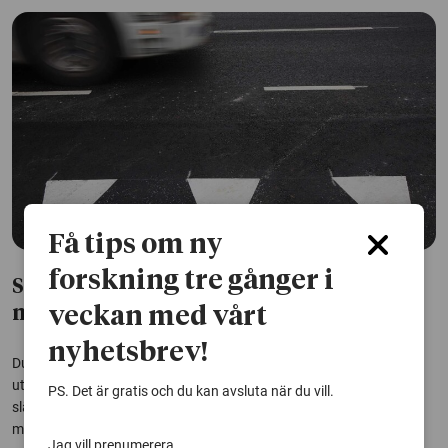
Få tips om ny
forskning tre gånger i
Slitage av vägmarkeringar ger stora
veckan med vårt
mängder mikroplast
nyhetsbrev!
Dubbdäck och mycket trafik sliter på vägmarkeringar och orsakar
utsläpp av mikroplaster, enligt en studie från VTI. Hur mycket som
PS. Det är gratis och du kan avsluta när du vill.
släpps ut är oklart, men forskare bedömer att det rör sig om stora
mängder.
Jag vill prenumerera