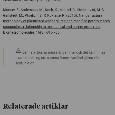
Sustainable Chemistry & Engineering.
Muneer, F., Andersson, M., Koch, K., Menzel, C., Hedenqvist, M. S.,
Gällstedt, M., Plivelic, T.S., & Kuktaite, R. (2015).
Nanostructural
morphology of plasticized wheat gluten and modified potato starch
composites: relationship to mechanical and barrier properties
.
Biomacromolecules, 16(3), 695-705.
warning
Denna artikel är några år gammal och det kan finnas
nyare forskning om samma ämne. Använd gärna vår
sökfunktion!
Relaterade artiklar