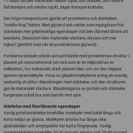
– I vissa fall blev materialet relativt mjukt och flexibelt, och i andra
fall starkare och mindre mjukt, säger Ramune Kuktaite.
Den högre temperaturen gjorde att proteinerna och stärkelsen
”smälte ihop” bättre. Med glycerol och vatten som mjukgörare fick
stärkelsen mer gelatinaktiga egenskaper och blev därmed lättare att
bearbeta. Dessutom blev materialet starkare, styvare och mer
töjbart (jämfört med när de använde bara glycerol).
Forskarna testade också vad som hände med proteinernas struktur i
plasten på nanometernivå (en nivå som är en miljondel av en
millimeter), hur mekaniskt stark plasten blev, och om den släppte
igenom syremolekyler. Vissa av gliadinmolekylerna antog en ovanlig
sexkantig struktur i blandningen med stärkelse, och den strukturen
gjorde materialet starkare. Blandningarna av protein och stärkelse
fungerade också bra som barriär mot syre.
Stärkelse med fiberliknande egenskaper
Vanlig potatisstärkelse innehåller molekyler med både långa och
korta kedjor av glukos. Molekylen amylos har långa raka
glukoskedjor och amylopektin har korta förgrenade. Vanlig
potatisstärkelse innehåller 20-30 procent amylos och 70-80 procent