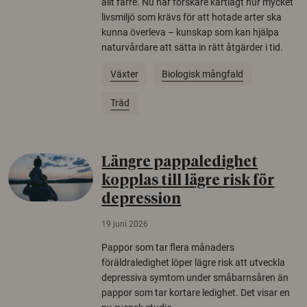
allt färre. Nu har forskare kartlagt hur mycket
livsmiljö som krävs för att hotade arter ska
kunna överleva – kunskap som kan hjälpa
naturvårdare att sätta in rätt åtgärder i tid.
Växter
Biologisk mångfald
Träd
Längre pappaledighet
kopplas till lägre risk för
depression
19 juni 2026
Pappor som tar flera månaders
föräldraledighet löper lägre risk att utveckla
depressiva symtom under småbarnsåren än
pappor som tar kortare ledighet. Det visar en