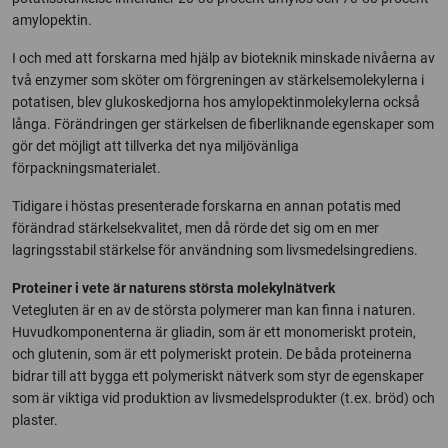
amylopektin.
I och med att forskarna med hjälp av bioteknik minskade nivåerna av
två enzymer som sköter om förgreningen av stärkelsemolekylerna i
potatisen, blev glukoskedjorna hos amylopektinmolekylerna också
långa. Förändringen ger stärkelsen de fiberliknande egenskaper som
gör det möjligt att tillverka det nya miljövänliga
förpackningsmaterialet.
Tidigare i höstas presenterade forskarna en annan potatis med
förändrad stärkelsekvalitet, men då rörde det sig om en mer
lagringsstabil stärkelse för användning som livsmedelsingrediens.
Proteiner i vete är naturens största molekylnätverk
Vetegluten är en av de största polymerer man kan finna i naturen.
Huvudkomponenterna är gliadin, som är ett monomeriskt protein,
och glutenin, som är ett polymeriskt protein. De båda proteinerna
bidrar till att bygga ett polymeriskt nätverk som styr de egenskaper
som är viktiga vid produktion av livsmedelsprodukter (t.ex. bröd) och
plaster.