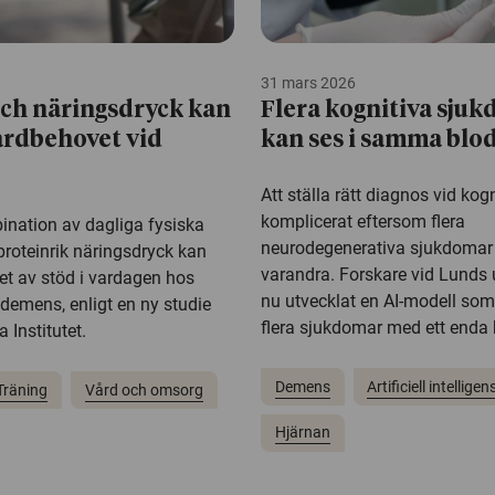
31 mars 2026
ch näringsdryck kan
Flera kognitiva sju
årdbehovet vid
kan ses i samma blo
Att ställa rätt diagnos vid kogn
komplicerat eftersom flera
ination av dagliga fysiska
neurodegenerativa sjukdomar 
proteinrik näringsdryck kan
varandra. Forskare vid Lunds u
t av stöd i vardagen hos
nu utvecklat en AI-modell so
demens, enligt en ny studie
flera sjukdomar med ett enda 
 Institutet.
Demens
Artificiell intelligen
Träning
Vård och omsorg
Hjärnan