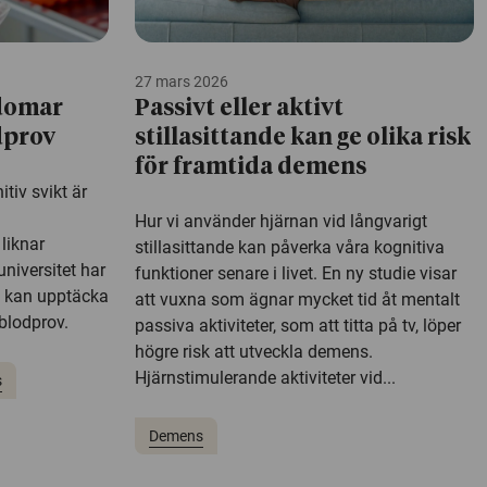
27 mars 2026
kdomar
Passivt eller aktivt
dprov
stillasittande kan ge olika risk
för framtida demens
itiv svikt är
Hur vi använder hjärnan vid långvarigt
liknar
stillasittande kan påverka våra kognitiva
niversitet har
funktioner senare i livet. En ny studie visar
m kan upptäcka
att vuxna som ägnar mycket tid åt mentalt
blodprov.
passiva aktiviteter, som att titta på tv, löper
högre risk att utveckla demens.
Hjärnstimulerande aktiviteter vid...
s
Demens