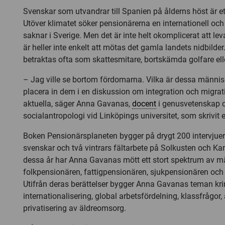
Svenskar som utvandrar till Spanien på ålderns höst är 
Utöver klimatet söker pensionärerna en internationell och 
saknar i Sverige. Men det är inte helt okomplicerat att leva
är heller inte enkelt att mötas det gamla landets nidbilde
betraktas ofta som skattesmitare, bortskämda golfare elle
– Jag ville se bortom fördomarna. Vilka är dessa männis
placera in dem i en diskussion om integration och migra
aktuella, säger Anna Gavanas,
docent
i genusvetenskap 
socialantropologi vid Linköpings universitet, som skrivi
Boken Pensionärsplaneten bygger på drygt 200 intervjue
svenskar och två vintrars fältarbete på Solkusten och Ka
dessa år har Anna Gavanas mött ett stort spektrum av 
folkpensionären, fattigpensionären, sjukpensionären oc
Utifrån deras berättelser bygger Anna Gavanas teman kr
internationalisering, global arbetsfördelning, klassfrågor,
privatisering av äldreomsorg.