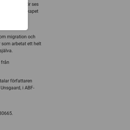
politer. Varför ses
nd? Invandrarskapet
r, säger Anna
 om migration och
 som arbetat ett helt
själva.
 från
alar författaren
Unsgaard, i ABF-
780665.