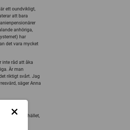
 ett oundvikligt,
terar att bara
spanienpensionärer
talande anhöriga,
systemet) har
kan det vara mycket
 inte råd att åka
öriga. Är man
t riktigt svårt. Jag
yresvärd, säger Anna
a värden.
 spanska samhället,