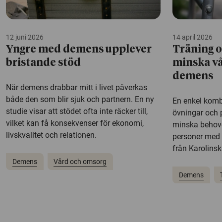
12 juni 2026
14 april 2026
Yngre med demens upplever
Träning o
bristande stöd
minska v
demens
När demens drabbar mitt i livet påverkas
både den som blir sjuk och partnern. En ny
En enkel komb
studie visar att stödet ofta inte räcker till,
övningar och 
vilket kan få konsekvenser för ekonomi,
minska behove
livskvalitet och relationen.
personer med 
från Karolinska
Demens
Vård och omsorg
Demens