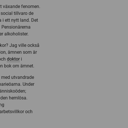
ett växande fenomen.
social tillvaro de
 i ett nytt land. Det
r. Pensionärerna
r alkoholister.
kor? Jag ville också
tion, ämnen som är
och
doktor
i
t en bok om ämnet.
r med utvandrade
narieöarna. Under
människoöden;
h den hemlösa.
ing
 arbetsvillkor och