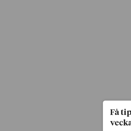
Få ti
vecka