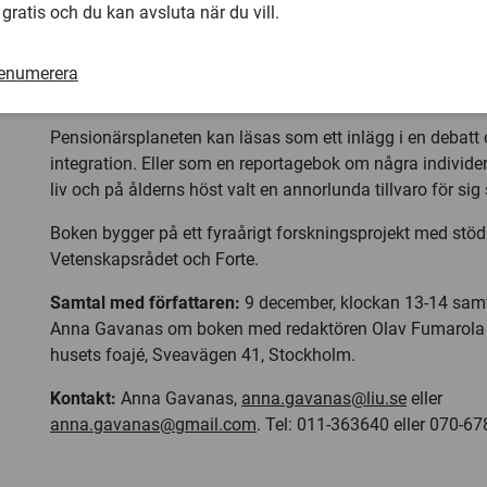
 gratis och du kan avsluta när du vill.
– Vi svenskar ser oss inte som migranter, utan som kosmo
inte en svensk som invandrare när den bor i ett annat la
tenderar att förknippas med mindre privilegierade gruppe
renumerera
Gavanas.
Pensionärsplaneten kan läsas som ett inlägg i en debatt
integration. Eller som en reportagebok om några individer
liv och på ålderns höst valt en annorlunda tillvaro för sig 
Boken bygger på ett fyraårigt forskningsprojekt med stöd
Vetenskapsrådet och Forte.
Samtal med författaren:
9 december, klockan 13-14 samt
Anna Gavanas om boken med redaktören Olav Fumarola 
husets foajé, Sveavägen 41, Stockholm.
Kontakt:
Anna Gavanas,
anna.gavanas@liu.se
eller
anna.gavanas@gmail.com
. Tel: 011-363640 eller 070-6