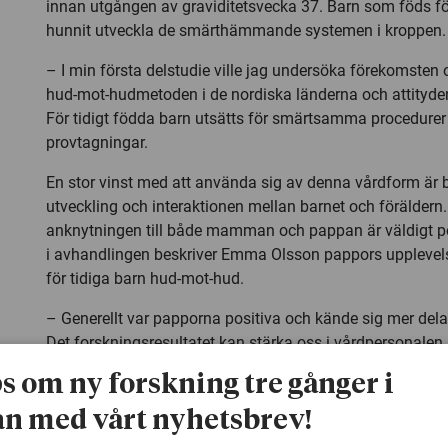
innan utgången av graviditetsvecka 37. Barn som föds för 
hunnit utveckla de smärthämmande systemen i kroppen.
– I min första delstudie ville jag undersöka förekomste
hud-mot-hudmetoden i de nordiska länderna och attityde
För tidigt födda barn utsätts för smärtsamma procedurer
provtagningar.
En stor vinst med att använda sig av denna vårdform är 
utveckling och interaktionen mellan barnet och föräldern.
anknytningen till både mamman och pappan är väldigt posi
i avhandlingen beskriver Emma Olsson pappors upplevelse
för tidiga barn hud-mot-hud.
– Generellt var papporna positiva och kände sig mer delak
Det forskningsresultatet kan stärka oss i vårdpersonalen
papporna till att finnas där för barnet på neonatalavdeln
ps om ny forskning tre gånger i
Positivt med mindre vårdsalar
n med vårt nyhetsbrev!
– Miljön på neonatalavdelningen kan förbättras om de s