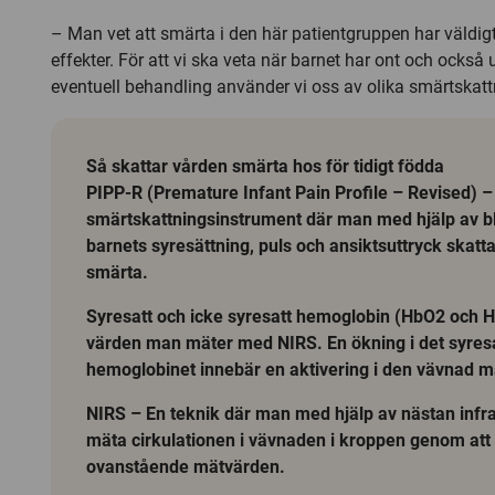
– Man vet att smärta i den här patientgruppen har väldig
effekter. För att vi ska veta när barnet har ont och också
eventuell behandling använder vi oss av olika smärtskat
Så skattar vården smärta hos för tidigt födda
PIPP-R (Premature Infant Pain Profile – Revised) – 
smärtskattningsinstrument där man med hjälp av b
barnets syresättning, puls och ansiktsuttryck skatt
smärta.
Syresatt och icke syresatt hemoglobin (HbO2 och 
värden man mäter med NIRS. En ökning i det syres
hemoglobinet innebär en aktivering i den vävnad 
NIRS – En teknik där man med hjälp av nästan infrar
mäta cirkulationen i vävnaden i kroppen genom att t
ovanstående mätvärden.