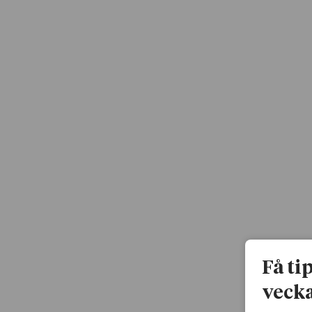
Få ti
vecka