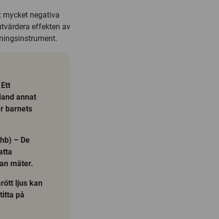
t mycket negativa
 utvärdera effekten av
tningsinstrument.
Ett
land annat
ar barnets
Hhb) – De
atta
man mäter.
ött ljus kan
itta på