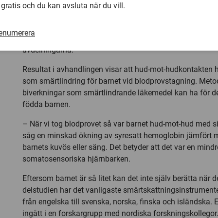
till mindre. Det blir då färre patienter i varje sal och ljud
 gratis och du kan avsluta när du vill.
bästa vore om föräldrarna fick möjlighet att vara hos sitt
Jag är förvånad att inte hud-mot-hud används mera på
renumerera
neonatalavdelningarna runt om i norden men det kan ber
avdelningarna.
Resultat i avhandlingen visar att hud-mot-hudkontakten ha
som smärtlindring för barnet vid blodprovstagning. Meto
biverkningar som smärtlindrande läkemedel kan ha för de 
födda barnen.
– När vi tog blodprovet så var barnet hud-mot-hud med
såg en minskad ökning av syresatt hemoglobin jämfört 
barnets kuvös eller säng. Det betyder att det var en mindr
somatosensoriska hjärnbarken.
Eftersom barnet är så litet kan det inte själv berätta när de
delstudien har det vanligaste smärtskattningsinstrument
från engelska till svenska, norska, finska och isländska
ingått i en forskargrupp med nordiska forskningskollegor