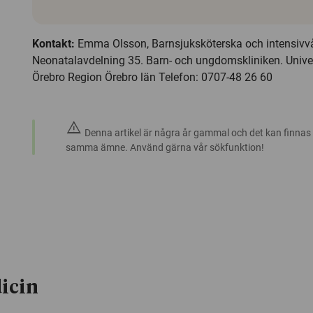
Kontakt:
Emma Olsson, Barnsjuksköterska och intensivvå
Neonatalavdelning 35. Barn- och ungdomskliniken. Unive
Örebro Region Örebro län Telefon: 0707-48 26 60
warning
Denna artikel är några år gammal och det kan finnas
samma ämne. Använd gärna vår sökfunktion!
icin