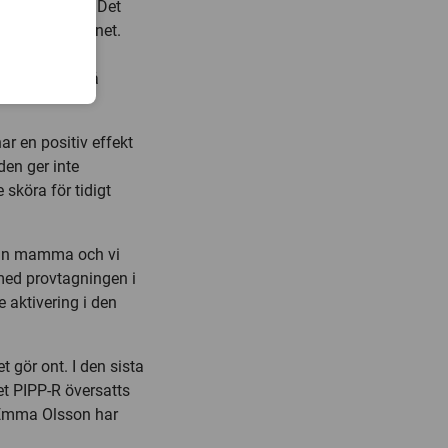
nivåerna sänks. Det
 barn hela dygnet.
o på miljön på
r en positiv effekt
den ger inte
sköra för tidigt
 sin mamma och vi
med provtagningen i
e aktivering i den
t gör ont. I den sista
et PIPP-R översatts
. Emma Olsson har
.