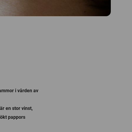
ammor i vården av
 en stor vinst,
ökt pappors