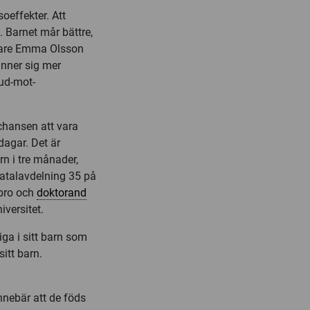
oeffekter. Att
 Barnet mår bättre,
rskare Emma Olsson
nner sig mer
hud-mot-
 chansen att vara
dagar. Det är
rn i tre månader,
atalavdelning 35 på
ebro och
doktorand
iversitet.
iga i sitt barn som
itt barn.
innebär att de föds