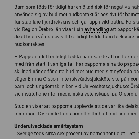
Barn som föds för tidigt har en ökad risk för negativa häls
använda sig av hud-mot-hudkontakt är positivt för barnet.
får stabilare hjärtfrekvens och går upp i vikt bättre. Fo
vid Region Örebro län visar i sin
avhandling
att pappor kä
delaktiga i vården av sitt för tidigt födda barn tack vare 
hudkontakten.
– Papporna till för tidigt födda barn kände att nu fick de
med från start. I vanliga fall har papporna sina tio pappa
skillnad när de får sitta hud-mot-hud med sitt nyfödda ba
säger Emma Olsson, intensivvårdssjuksköterska på neon
barn- och ungdomskliniken vid Universitetssjukhuset Ör
vid institutionen för medicinska vetenskaper på Örebro un
Studien visar att papporna upplevde att de var lika delakt
mamman. De kunde turas om att sitta hud-mot-hud med s
Underutvecklade smärtsystem
I Sverige föds cirka sex procent av barnen för tidigt. Det 