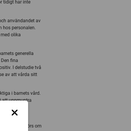
tidigt har inte
n och användandet av
n hos personalen.
 med olika
barnets generella
 Den fina
tiv. I delstudie två
 av att vårda sitt
tiga i barnets vård.
 i att uppmuntra
ingen.
tora salarna görs om