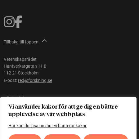
Tillbaka till toppen
Vetenskapsrådet
Hantverkargatan 11 B
112 21 Stockholm
E-post:
red@forskning.se
Tillgänglighet
Vi använder kakor för att ge dig en bättre
upplevelse av vår webbplats
Ett initiativ av
Vetenskapsrådet
Här kan du läsa om hur vi hanterar kakor