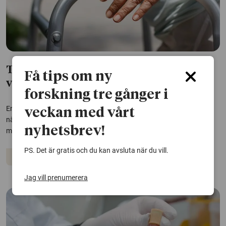
Träning och näringsdryck kan minska
Få tips om ny
vårdbehovet vid demens
forskning tre gånger i
En enkel kombination av dagliga fysiska övningar och proteinrik
veckan med vårt
näringsdryck kan minska behovet av stöd i vardagen hos personer
nyhetsbrev!
med demens, enligt en ny studie från Karolinska Institutet.
PS. Det är gratis och du kan avsluta när du vill.
Demens
Träning
Vård och omsorg
Jag vill prenumerera