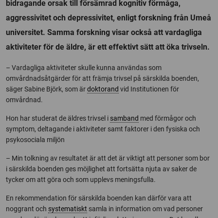
bidragande orsak till försämrad kognitiv förmåga,
aggressivitet och depressivitet, enligt forskning från Umeå
universitet. Samma forskning visar också att vardagliga
aktiviteter för de äldre, är ett effektivt sätt att öka trivseln.
– Vardagliga aktiviteter skulle kunna användas som
omvårdnadsåtgärder för att främja trivsel på särskilda boenden,
säger Sabine Björk, som är
doktorand
vid Institutionen för
omvårdnad.
Hon har studerat de äldres trivsel i
samband
med förmågor och
symptom, deltagande i aktiviteter samt faktorer i den fysiska och
psykosociala miljön
– Min tolkning av resultatet är att det är viktigt att personer som bor
i särskilda boenden ges möjlighet att fortsätta njuta av saker de
tycker om att göra och som upplevs meningsfulla.
En rekommendation för särskilda boenden kan därför vara att
noggrant och
systematiskt
samla in information om vad personer