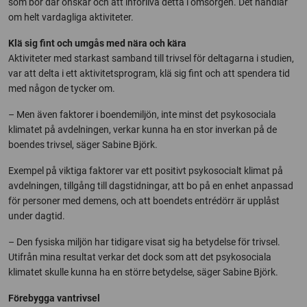
som bor där önskar och att införliva detta i omsorgen. Det handlar
om helt vardagliga aktiviteter.
Klä sig fint och umgås med nära och kära
Aktiviteter med starkast samband till trivsel för deltagarna i studien,
var att delta i ett aktivitetsprogram, klä sig fint och att spendera tid
med någon de tycker om.
– Men även faktorer i boendemiljön, inte minst det psykosociala
klimatet på avdelningen, verkar kunna ha en stor inverkan på de
boendes trivsel, säger Sabine Björk.
Exempel på viktiga faktorer var ett positivt psykosocialt klimat på
avdelningen, tillgång till dagstidningar, att bo på en enhet anpassad
för personer med demens, och att boendets entrédörr är upplåst
under dagtid.
– Den fysiska miljön har tidigare visat sig ha betydelse för trivsel.
Utifrån mina resultat verkar det dock som att det psykosociala
klimatet skulle kunna ha en större betydelse, säger Sabine Björk.
Förebygga vantrivsel