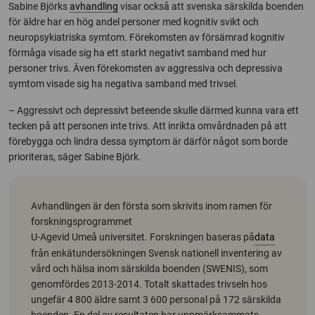
Sabine Björks
avhandling
visar också att svenska särskilda boenden
för äldre har en hög andel personer med kognitiv svikt och
neuropsykiatriska symtom. Förekomsten av försämrad kognitiv
förmåga visade sig ha ett starkt negativt samband med hur
personer trivs. Även förekomsten av aggressiva och depressiva
symtom visade sig ha negativa samband med trivsel.
– Aggressivt och depressivt beteende skulle därmed kunna vara ett
tecken på att personen inte trivs. Att inrikta omvårdnaden på att
förebygga och lindra dessa symptom är därför något som borde
prioriteras, säger Sabine Björk.
Avhandlingen är den första som skrivits inom ramen för
forskningsprogrammet
U-Age
vid Umeå universitet. Forskningen baseras på
data
från enkätundersökningen Svensk nationell inventering av
vård och hälsa inom särskilda boenden (SWENIS), som
genomfördes 2013-2014. Totalt skattades trivseln hos
ungefär 4 800 äldre samt 3 600 personal på 172 särskilda
boenden. En del av resultaten har uppmärksammats