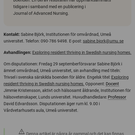
tidigare i samband med en publicering i
Journal of Advanced Nursing
.
Kontakt:
Sabine Björk, Institutionen för omvårdnad, Umeå
universitet. Telefon: 090-786 9498. E-post:
sabine.bjork@umu.se
Avhandlingen:
Exploring resident thriving in Swedish nursing homes.
Om disputationen: Fredag 29 septemberförsvarar Sabine Björk i
ämnet omvårdnad, Umeå universitet, sin avhandling med titeln:
Trivsel i svenska särskilda boenden för äldre. Engelsk titel:
Exploring
resident thriving in Swedish nursing homes.
Opponent:
Docent
Jimmie Kristensson, aktivt och hälsosamt åldrande, Institutionen för
hälsovetenskaper, Lunds universitet. Huvudhandledare:
Professor
David Edvardsson. Disputationen äger rum kl. 9.00 i
Vårdvetarhusets aula, Umeå universitet.
warning
Denna artikel är några år gammal och det kan finnas