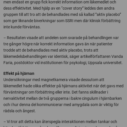
men endast en grupp fick korrekt information om läkemedlet och
dess effektivitet. Med hjälp av en “cover story” leddes den andra
gruppen till att tro att de behandlades med så kallad ”aktiv placebo”
som ger liknande biverkningar som SSRI men där klinisk förbättring
inte kunde förväntas.
– Resultaten visade att andelen som svarade på behandlingen var
tre gånger högre när korrekt information gavs än när patienter
trodde att de behandlades med aktiv placebo, trots att
läkemedelsbehandlingen var identisk, säger artikelförfattaren Vanda
Faria, postdoktor vid institutionen för psykologi, Uppsala universitet.
Effekt på hjärnan
Undersökningar med magnetkamera visade dessutom att
läkemedlet hade olika effekter på hjärnans aktivitet när det gavs med
förväntningar om förbättring eller inte. Det fanns skillnader i
nervaktivitet mellan de två grupperna i bakre cingulum i hjärnbarken
och i hur denna del kommunicerar med amygdala som är viktig för
rädsla och ångest.
– Vi tror att detta kan återspegla interaktionen mellan tankar och