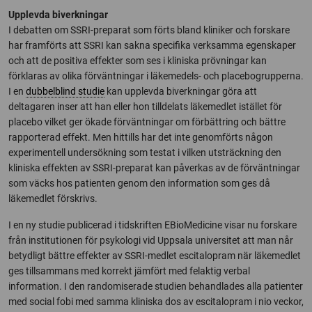
Upplevda biverkningar
I debatten om SSRI-preparat som förts bland kliniker och forskare
har framförts att SSRI kan sakna specifika verksamma egenskaper
och att de positiva effekter som ses i kliniska prövningar kan
förklaras av olika förväntningar i läkemedels- och placebogrupperna.
I en
dubbelblind studie
kan upplevda biverkningar göra att
deltagaren inser att han eller hon tilldelats läkemedlet istället för
placebo vilket ger ökade förväntningar om förbättring och bättre
rapporterad effekt. Men hittills har det inte genomförts någon
experimentell undersökning som testat i vilken utsträckning den
kliniska effekten av SSRI-preparat kan påverkas av de förväntningar
som väcks hos patienten genom den information som ges då
läkemedlet förskrivs.
I en ny studie publicerad i tidskriften EBioMedicine visar nu forskare
från institutionen för psykologi vid Uppsala universitet att man når
betydligt bättre effekter av SSRI-medlet escitalopram när läkemedlet
ges tillsammans med korrekt jämfört med felaktig verbal
information. I den randomiserade studien behandlades alla patienter
med social fobi med samma kliniska dos av escitalopram i nio veckor,