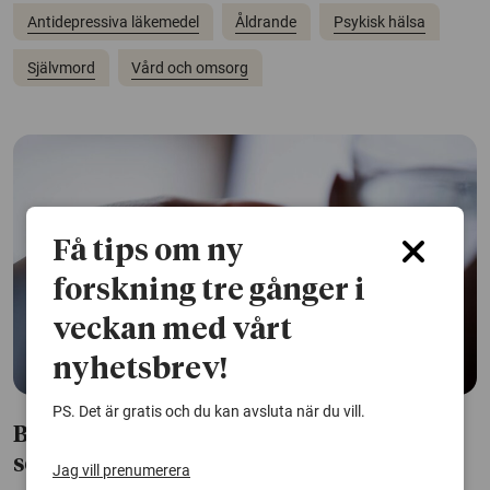
Antidepressiva läkemedel
Åldrande
Psykisk hälsa
Självmord
Vård och omsorg
Få tips om ny
forskning tre gånger i
veckan med vårt
nyhetsbrev!
PS. Det är gratis och du kan avsluta när du vill.
Behov av antidepressiva kan öka efter
sexuella trakasserier
Jag vill prenumerera