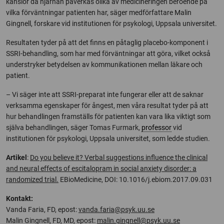
känslor då hjärnan påverkas olika av medicineringen beroende på
vilka förväntningar patienten har, säger medförfattare Malin
Gingnell, forskare vid institutionen för psykologi, Uppsala universitet.
Resultaten tyder på att det finns en påtaglig placebo-komponent i
SSRI-behandling, som har med förväntningar att göra, vilket också
understryker betydelsen av kommunikationen mellan läkare och
patient.
– Vi säger inte att SSRI-preparat inte fungerar eller att de saknar
verksamma egenskaper för ångest, men våra resultat tyder på att
hur behandlingen framställs för patienten kan vara lika viktigt som
själva behandlingen, säger Tomas Furmark,
professor
vid
institutionen för psykologi, Uppsala universitet, som ledde studien.
Artikel
:
Do you believe it? Verbal suggestions influence the clinical
and neural effects of escitalopram in social anxiety disorder: a
randomized trial.
EBioMedicine, DOI: 10.1016/j.ebiom.2017.09.031
Kontakt:
Vanda Faria, FD, epost:
vanda.faria@psyk.uu.se
Malin Gingnell, FD, MD, epost:
malin.gingnell@psyk.uu.se