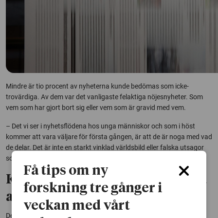
Mindre är tio procent av nyheterna kunde bedömas som icke-
trovärdiga. Av dem var det vanligaste felaktiga nöjesnyheter. Som
vem som har gjort bort sig eller vem som är gravid med vem.
– Det vi ser i nyhetsflödena hos unga människor och som i höst
kommer att vara väljare för första gången, är att de är noga med vad
de delar. Det är inte en starkt vinklad världsbild eller falska utsagor
som reproduceras.
Få tips om ny
Kvällstidningars demokratiska
forskning tre gånger i
ansvar
veckan med vårt
Den i särklass största nyhetskällan är Aftonbladet.se, därefter