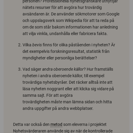
personen? Professionella nyhetsgranskare utnyttjar
nätets resurser för att avgöra hur trovärdig
avsändaren är. De använder sökmotorer som Google
och uppslagsverk som Wikipedia för att ta reda på
om de som står bakom informationen har anledning
att vilja vinkla, undanhålla eller fabricera fakta.
Vilka
bevis
finns för olika påståenden i nyheten? Är
det exempelvis forskningsresultat, statistik från
myndigheter eller personliga berättelser?
Vad säger
andra oberoende källor
? Hur framställs
nyheten i andra oberoende källor, till exempel
trovärdiga nyhetsbyråer. Det räcker alltså inte att
läsa nyheten noggrant eller att klicka sig vidare på
samma sajt. För att avgöra
trovärdigheten
måste
man lämna sidan och hitta
andra uppgifter på andra webbplatser.
Detta var också den
metod
som eleverna i projektet
Nyhetsvärderaren använde sig av när de kontrollerade