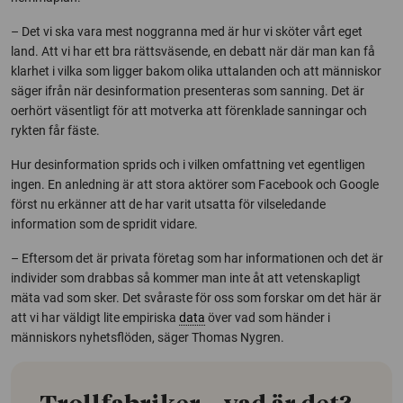
– Det vi ska vara mest noggranna med är hur vi sköter vårt eget
land. Att vi har ett bra rättsväsende, en debatt när där man kan få
klarhet i vilka som ligger bakom olika uttalanden och att människor
säger ifrån när desinformation presenteras som sanning. Det är
oerhört väsentligt för att motverka att förenklade sanningar och
rykten får fäste.
Hur desinformation sprids och i vilken omfattning vet egentligen
ingen. En anledning är att stora aktörer som
Facebook
och
Google
först nu erkänner att de har varit utsatta för vilseledande
information som de spridit vidare.
– Eftersom det är privata företag som har informationen och det är
individer som drabbas så kommer man inte åt att vetenskapligt
mäta vad som sker. Det svåraste för oss som forskar om det här är
att vi har väldigt lite empiriska
data
över vad som händer i
människors nyhetsflöden, säger Thomas Nygren.