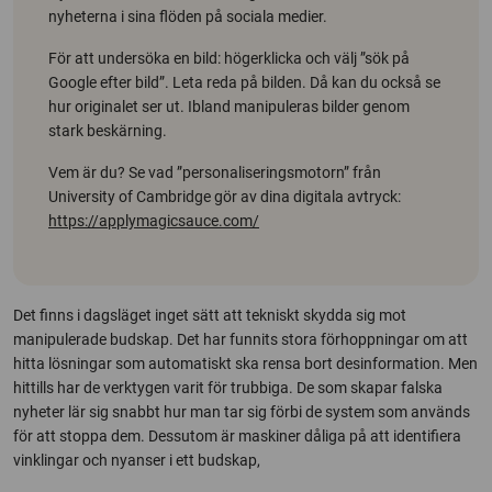
nyheterna i sina flöden på sociala medier.
För att undersöka en bild: högerklicka och välj ”sök på
Google efter bild”. Leta reda på bilden. Då kan du också se
hur originalet ser ut. Ibland manipuleras bilder genom
stark beskärning.
Vem är du? Se vad ”personaliseringsmotorn” från
University of Cambridge
gör av dina digitala avtryck:
https://applymagicsauce.com/
Det finns i dagsläget inget sätt att tekniskt skydda sig mot
manipulerade budskap. Det har funnits stora förhoppningar om att
hitta lösningar som automatiskt ska rensa bort desinformation. Men
hittills har de verktygen varit för trubbiga. De som skapar falska
nyheter lär sig snabbt hur man tar sig förbi de system som används
för att stoppa dem. Dessutom är maskiner dåliga på att identifiera
vinklingar och nyanser i ett budskap,