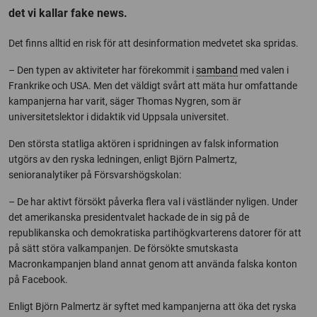
det vi kallar fake news.
Det finns alltid en risk för att desinformation medvetet ska spridas.
– Den typen av aktiviteter har förekommit i
samband
med valen i
Frankrike och USA. Men det väldigt svårt att mäta hur omfattande
kampanjerna har varit, säger Thomas Nygren, som är
universitetslektor i didaktik vid Uppsala universitet.
Den största statliga aktören i spridningen av falsk information
utgörs av den ryska ledningen, enligt Björn Palmertz,
senioranalytiker på Försvarshögskolan:
– De har aktivt försökt påverka flera val i västländer nyligen. Under
det amerikanska presidentvalet hackade de in sig på de
republikanska och demokratiska partihögkvarterens datorer för att
på sätt störa valkampanjen. De försökte smutskasta
Macronkampanjen bland annat genom att använda falska konton
på Facebook.
Enligt Björn Palmertz är syftet med kampanjerna att öka det ryska