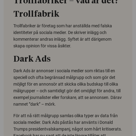
Trollfabriker – vad är det?
Trollfabrik
Trollfabriker är företag som har anställda med falska
identiteter på sociala medier. De skriver inlägg och
kommenterar andras inlägg. Syftet är att därigenom
skapa opinion för vissa åsikter.
Dark Ads
Dark Ads
är annonser i sociala medier som riktas till en
speciell och ofta begränsad målgrupp och som gör det
möjligt för en annonsör att skicka olika budskap till olika
målgrupper – och samtidigt gör det omöjligt för andra, till
exempel journalister eller forskare, att se annonsen. Därav
namnet ”dark” – mörk.
För att nå rätt målgrupp samlas olika typer av data från
sociala medier.
Dark Ads
påstås har använts i Donald
Trumps presidentvalskampanj, något som hårt kritiserats.
Facebook har nu sagt att de inte längre tillåter att