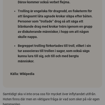
Därav kommer också verbet flejma.
Trolling
är engelska för dragrodd, en fisketerm för
att långsamt låta agnade krokar släpa efter båten.
Personer som ”trollade” drog så att säga ett
blänkande drag med krokar tvärs igenom en grupp
av diskuterande människor, i hopp om att någon
skulle nappa.
Begreppet
trolling
förkortades till troll, vilket i sin
tur associeras till trollen i sagor, som också sägs
kunna lura till sig, och till och med bergta
människor.
Källa: Wikipedia
Samtidigt ska vi inte oroa oss för mycket över inflytandet utifrån.
Hoten finns där men en viktigare fråga är vad som sker på vår egen
hemmaplan.