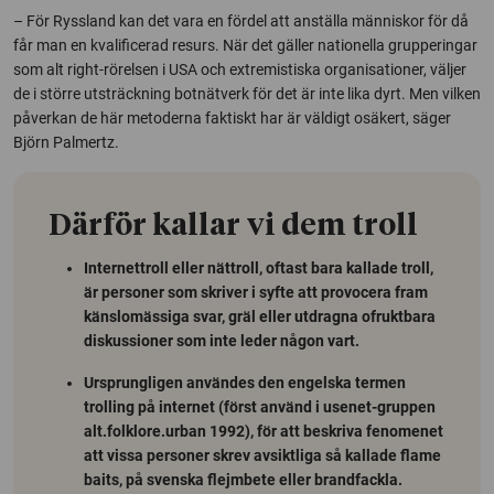
– För Ryssland kan det vara en fördel att anställa människor för då
får man en kvalificerad resurs. När det gäller nationella grupperingar
som alt right-rörelsen i USA och extremistiska organisationer, väljer
de i större utsträckning botnätverk för det är inte lika dyrt. Men vilken
påverkan de här metoderna faktiskt har är väldigt osäkert, säger
Björn Palmertz.
Därför kallar vi dem troll
Internettroll eller nättroll, oftast bara kallade troll,
är personer som skriver i syfte att provocera fram
känslomässiga svar, gräl eller utdragna ofruktbara
diskussioner som inte leder någon vart.
Ursprungligen användes den engelska termen
trolling
på internet (först använd i
usenet
-gruppen
alt.folklore.urban 1992), för att beskriva fenomenet
att vissa personer skrev avsiktliga så kallade
flame
baits
, på svenska flejmbete eller brandfackla.