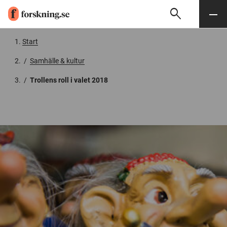
search
Sök
Meny
Gå till innehåll
Start
/
Samhälle & kultur
/
Trollens roll i valet 2018