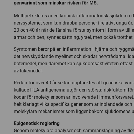
genvariant som minskar risken för MS.
Multipel skleros är en kronisk inflammatorisk sjukdom i d
nervsystemet som kan drabba personer i relativt unga år. 
20 och 40 år när de får sina första symtom i form av till
armar och ben, synnedsättning, yrsel, men också trötthet
Symtomen beror på en inflammation i hjärna och ryggmär
det nervskyddande myelinet och skadar nervtrådarna. Ida
botemedel, men däremot kan sjukdomsaktiviteten oftast
av läkemedel.
Redan för över 40 år sedan upptäcktes att genetiska varia
kallade HLA-antigenerna utgör den största riskfaktorn f
kodar för molekyler som är involverade i immunförsvaret.
helt klarlagt vilka specifika gener som är inblandade och i
molekylära mekanismer som ligger bakom sjukdomens 
Epigenetisk reglering
Genom molekylära analyser och sammanslagning av flera 