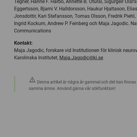
Tegnér, Hanne F. Harbo, Annette B. Oturai, Sigurgeir Olaf
Eggertsson, Bjarni V. Halldorsson, Haukur Hjaltason, Elias
Jonsdottir, Kari Stefansson, Tomas Olsson, Fredrik Piehl
Ingrid Kockum, Andrew P. Feinberg och Maja Jagodic. Na
Communications
Kontakt:
Maja Jagodic, forskare vid Institutionen för klinisk neuro
Karolinska Institutet,
Maja.Jagodic@ki.se
warning
Denna artikel är några år gammal och det kan finnas
samma ämne. Använd gärna vår sökfunktion!