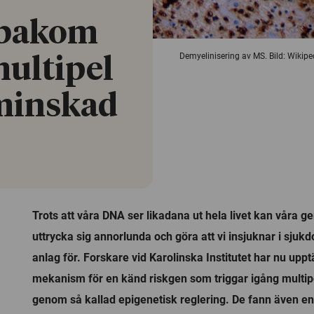
 bakom
Demyelinisering av MS. Bild: Wikip
multipel
 minskad
Trots att våra DNA ser likadana ut hela livet kan våra g
uttrycka sig annorlunda och göra att vi insjuknar i sjuk
anlag för. Forskare vid Karolinska Institutet har nu uppt
mekanism för en känd riskgen som triggar igång multip
genom så kallad epigenetisk reglering. De fann även e