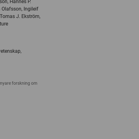
sson, Hannes P.
 Olafsson, Ingileif
, Tomas J. Ekström,
ture
vetenskap,
 nyare forskning om