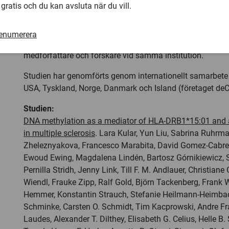
 gratis och du kan avsluta när du vill.
man på konstgjord väg hindrar gener från att uttryckas. 
för personer med MS men också andra autoimmuna sju
renumerera
– Nästan alla autoimmuna sjukdomar är kopplade till HLA
medförfattare och forskare vid samma institution.
Studien har genomförts genom internationellt samarbete 
USA, Tyskland, Norge, Danmark och Island (företaget de
Studien:
DNA methylation as a mediator of HLA-DRB1*15:01 and a 
in multiple sclerosis
. Lara Kular, Yun Liu, Sabrina Ruhrm
Zheleznyakova, Francesco Marabita, David Gomez-Cabre
Ewoud Ewing, Magdalena Lindén, Bartosz Górnikiewicz, 
Pernilla Stridh, Jenny Link, Till F. M. Andlauer, Christiane
Wiendl, Frauke Zipp, Ralf Gold, Björn Tackenberg, Frank 
Hemmer, Konstantin Strauch, Stefanie Heilmann-Heimbac
Schminke, Carsten O. Schmidt, Tim Kacprowski, Andre Fr
Laudes, Alexander T. Dilthey, Elisabeth G. Celius, Helle B