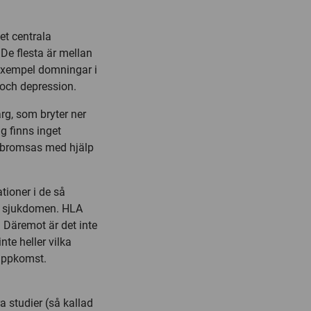
et centrala
De flesta är mellan
 exempel domningar i
 och depression.
g, som bryter ner
g finns inget
 bromsas med hjälp
tioner i de så
ör sjukdomen. HLA
 Däremot är det inte
nte heller vilka
uppkomst.
studier (så kallad