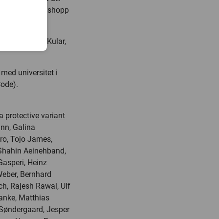
Det ger framtidshopp
kdomar.
, säger Lara Kular,
med universitet i
Code).
protective variant
ann, Galina
ro, Tojo James,
Shahin Aeinehband,
 Gasperi, Heinz
Weber, Bernhard
h, Rajesh Rawal, Ulf
anke, Matthias
. Søndergaard, Jesper