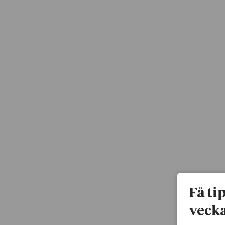
Få ti
vecka