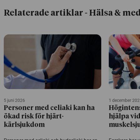
Relaterade artiklar
- Hälsa & med
5 juni 2026
1 december 202
Personer med celiaki kan ha
Högintens
ökad risk för hjärt-
hjälpa vi
kärlsjukdom
muskels