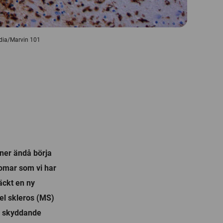
edia/Marvin 101
ener ändå börja
domar som vi har
äckt en ny
el skleros (MS)
n skyddande