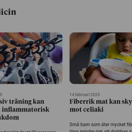
icin
5
14 februari 2025
iv träning kan
Fiberrik mat kan sk
d inflammatorisk
mot celiaki
jukdom
Små barn som äter mycket fibre
löpa mindre risk att drabbas a