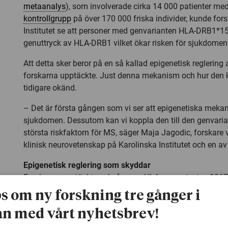
metaanalys
), som involverade cirka 14 000 patienter m
kontrollgrupp
på över 170 000 friska individer, kunde fors
Institutet se att personer med genvarianten HLA-DRB1*15:
genuttryck av HLA-DRB1 vilket ökar risken för sjukdomen
Att detta sker beror på en så kallad epigenetisk reglerin
forskarna upptäckte. Just denna mekanism och hur den k
tidigare okänd.
– Det är första gången som vi ser att epigenetiska meka
sjukdomen. Dessutom kan vi koppla den till den genvari
största riskfaktorn för MS, säger Maja Jagodic, forskare v
klinisk neurovetenskap på Karolinska Institutet och en av 
Epigenetisk reglering som skyddar
Forskarna upptäckte också en ny HLA-genvariant, rs926
fungerar skyddande mot sjukdomen. Den kunde också 
ps om ny forskning tre gånger i
epigenetiska regleringsmekanism – minska genuttrycke
n med vårt nyhetsbrev!
därmed minska risken för MS. Resultaten banar ny väg f
behandlingar baserade på specifik epigenetisk modulering,