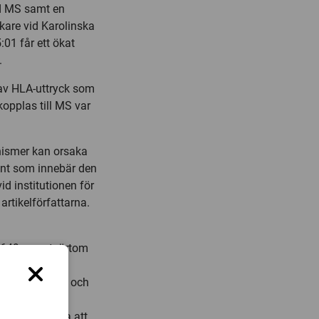
ed MS samt en
kare vid Karolinska
01 får ett ökat
.
g av HLA-uttryck som
opplas till MS var
nismer kan orsaka
ant som innebär den
id institutionen för
artikelförfattarna.
7649, som tvärtom
– via samma
t av HLA-DRB1 och
ör möjliga
 det vill säga att