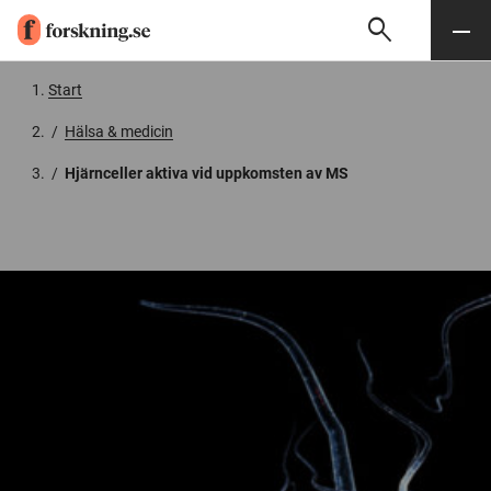
search
Sök
Meny
Gå till innehåll
Start
/
Hälsa & medicin
/
Hjärnceller aktiva vid uppkomsten av MS