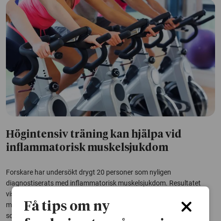
Högintensiv träning kan hjälpa vid
inflammatorisk muskelsjukdom
Forskare har undersökt drygt 20 personer som nyligen
diagnostiserats med inflammatorisk muskelsjukdom. Resultatet
visar att högintensiv intervallträning förbättrar kondition och
Få tips om ny
musklernas uthållighet mer än traditionella hemträningsprogram
som oftast används i behandlingen.