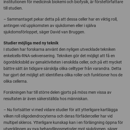
institutionen för medicinsk biokemi och biofysik, är försteförfattare
till studien.
­­– Sammantaget pekar detta på att dessa celler har en viktig roll,
antingen vid uppkomsten av sjukdomen eller i själva
sjukdomsförloppet, säger David van Bruggen.
Studier möjliga med ny teknik
I studien har forskarna använt den nyligen utvecklade tekniken
enkelcells-RNA-sekvensering. Tekniken gör det möjligt att få en
ögonblicksbild av genaktiviteten i enskilda celler, och på ett mycket
bättre sätt än tidigare särskilja olika celltyper från varandra. Detta
har gjort det möjligt att identifiera olika roller och funktioner hos de
olika cellerna.
Forskningen har till större delen gjorts på möss men vissa av
resultaten är även säkerställda hos människan.
– Nu fortsätter vi med vidare studier för att ytterligare kartlägga
vilken roll oligodendrocyterna och deras förfäderceller har vid
multipel skleros. Ytterligare kunskap kan i en förlängning öppna för
utvecklingen av nya behandlingsmetoder mot sjukdomen, säger