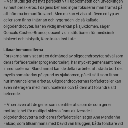
– Vår studie ger ett nytt perspektiv till uppkomsten och utvecklingen
av multipel skleros. I dagens behandlingar fokuserar man främst på
att hämma immunförsvaret. Men nu kan vi visa att även en typ av
celler som finns i hjärnan och ryggraden, de så kallade
oligodendrocyter, har en viktig inverkan på sjukdomen, säger
Gonçalo Castelo-Branco,
docent
vid institutionen för medicinsk
biokemi och biofysik, Karolinska Institutet.
Liknar immuncellerna
Forskarna har visat att en delmängd av oligodendrocyter, såväl som
deras förfäderceller (progenitorceller), har mycket gemensamt med
immuncellerna. Bland annat kan de delta i arbetet att städa bort det
myelin som skadas på grund av sjukdomen, på ett sätt som liknar
hur immuncellerna arbetar. Oligodendrocyternas förfäderceller kan
även interagera med immuncellerna och få dem att förändra sitt
beteende.
– Vi ser även att de gener som identifierats som de som ger en
mottaglighet för multipel skleros finns aktiverade i
oligodendrocyterna och deras förfäderceller, säger Ana Mendanha
Falcao, som tillsammans med David van Bruggen, båda forskare vid