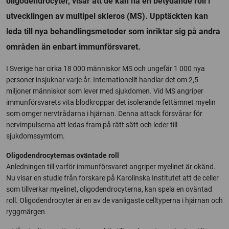
oligodendrocyter, visar att de kan ha en betydande roll i
utvecklingen av multipel skleros (MS). Upptäckten kan
leda till nya behandlingsmetoder som inriktar sig på andra
områden än enbart immunförsvaret.
I Sverige har cirka 18 000 människor MS och ungefär 1 000 nya
personer insjuknar varje år. Internationellt handlar det om 2,5
miljoner människor som lever med sjukdomen. Vid MS angriper
immunförsvarets vita blodkroppar det isolerande fettämnet myelin
som omger nervtrådarna i hjärnan. Denna attack försvårar för
nervimpulserna att ledas fram på rätt sätt och leder till
sjukdomssymtom.
Oligodendrocyternas oväntade roll
Anledningen till varför immunförsvaret angriper myelinet är okänd.
Nu visar en studie från forskare på Karolinska Institutet att de celler
som tillverkar myelinet, oligodendrocyterna, kan spela en oväntad
roll. Oligodendrocyter är en av de vanligaste celltyperna i hjärnan och
ryggmärgen.