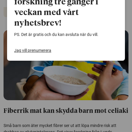
forskning tre gånger i
veckan med vårt
Autoimmuna sjukdomar
Träning
nyhetsbrev!
PS. Det är gratis och du kan avsluta när du vill.
Jag vill prenumerera
Fiberrik mat kan skydda barn mot celiaki
Små barn som äter mycket fibrer ser ut att löpa mindre risk att