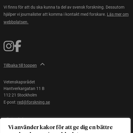
Vi finns för att du ska kunna ta del av svensk forskning. Dessutom
hjälper vi journalister att komma i kontakt med forskare.
Läs mer om
webbplatsen.
Tillbaka till toppen
Vetenskapsrådet
Hantverkargatan 11 B
112 21 Stockholm
E-post:
red@forskning.se
Tillgänglighet
Vi använder kakor för att ge dig en bättre