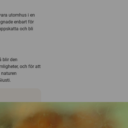
vara utomhus i en
signade enbart för
 uppskatta och bli
 blir den
igheter, och för att
i naturen
iusti.