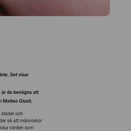
nte. Det visar
e är de benägna att
n Matteo Giusti.
 städer och
äder så att människor
giska värden som