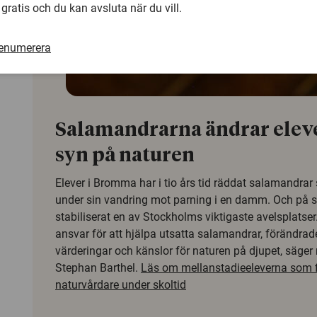
 gratis och du kan avsluta när du vill.
renumerera
Salamandrarna ändrar elev
syn på naturen
Elever i Bromma har i tio års tid räddat salamandra
under sin vandring mot parning i en damm. Och på s
stabiliserat en av Stockholms viktigaste avelsplatser.
ansvar för att hjälpa utsatta salamandrar, förändrad
värderingar och känslor för naturen på djupet, säger
Stephan Barthel.
Läs om mellanstadieeleverna som 
naturvårdare under skoltid