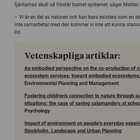
fjärilarnas skull så förstår barnet systemet, säger Matteo 
– Vi är en del av naturen och kan bara existera som en de
inte samarbetar med den kommer vi inte att kunna stanna
tid.
Vetenskapliga artiklar:
An embodied perspective on the co-production of cu
ecosystem services: toward embodied ecosystems
Environmental Planning and Management
Fostering children’s connection to nature through a
situations: the case of saving salamanders at scho
Psychology
Impact of environment on people’s everyday experi
Stockholm. Landscape and Urban Planning