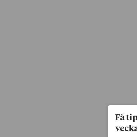
Få ti
vecka