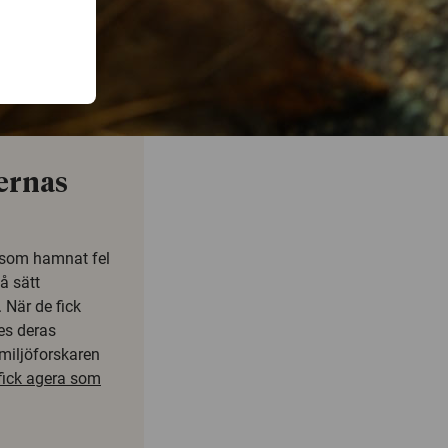
ernas
r som hamnat fel
å sätt
 När de fick
es deras
 miljöforskaren
fick agera som