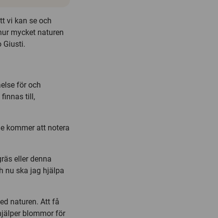
tt vi kan se och
hur mycket naturen
 Giusti.
åelse för och
innas till,
De kommer att notera
gräs eller denna
h nu ska jag hjälpa
ed naturen. Att få
hjälper blommor för