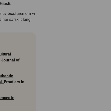
Giusti.
l av biosfären om vi
 här särskilt lång
ltural
, Journal of
uthentic
ol.
Frontiers in
ences in