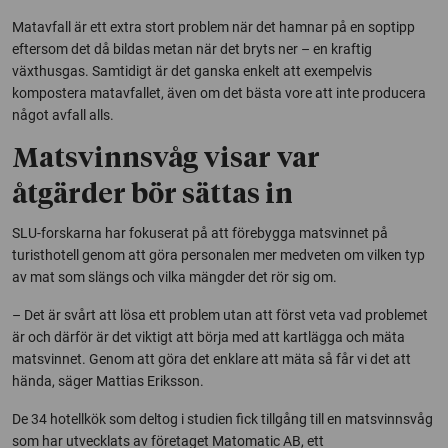
Matavfall är ett extra stort problem när det hamnar på en soptipp
eftersom det då bildas metan när det bryts ner – en kraftig
växthusgas. Samtidigt är det ganska enkelt att exempelvis
kompostera matavfallet, även om det bästa vore att inte producera
något avfall alls.
Matsvinnsvåg visar var
åtgärder bör sättas in
SLU-forskarna har fokuserat på att förebygga matsvinnet på
turisthotell genom att göra personalen mer medveten om vilken typ
av mat som slängs och vilka mängder det rör sig om.
– Det är svårt att lösa ett problem utan att först veta vad problemet
är och därför är det viktigt att börja med att kartlägga och mäta
matsvinnet. Genom att göra det enklare att mäta så får vi det att
hända, säger Mattias Eriksson.
De 34 hotellkök som deltog i studien fick tillgång till en matsvinnsvåg
som har utvecklats av företaget Matomatic AB, ett