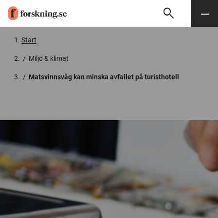
search
Sök
Meny
Gå till innehåll
Start
/
Miljö & klimat
/
Matsvinnsvåg kan minska avfallet på turisthotell