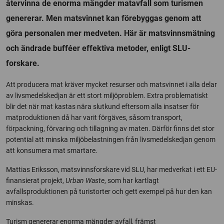
återvinna de enorma mängder matavfall som turismen
genererar. Men matsvinnet kan förebyggas genom att
göra personalen mer medveten. Här är matsvinnsmätning
och ändrade bufféer effektiva metoder, enligt SLU-
forskare.
Att producera mat kräver mycket resurser och matsvinnet i alla delar
av livsmedelskedjan är ett stort miljöproblem. Extra problematiskt
blir det när mat kastas nära slutkund eftersom alla insatser för
matproduktionen då har varit förgäves, såsom transport,
förpackning, förvaring och tillagning av maten. Därför finns det stor
potential att minska miljöbelastningen från livsmedelskedjan genom
att konsumera mat smartare.
Mattias Eriksson, matsvinnsforskare vid SLU, har medverkat i ett EU-
finansierat projekt,
Urban Waste
, som har kartlagt
avfallsproduktionen på turistorter och gett exempel på hur den kan
minskas.
Turism genererar enorma mängder avfall, främst