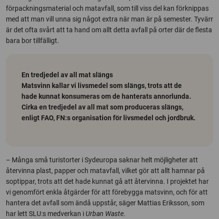
förpackningsmaterial och matavfall, som till viss del kan förknippas
med att man vill unna sig något extra när man är på semester. Tyvärr
är det ofta svårt att ta hand om allt detta avfall på orter där de flesta
bara bor tillfälligt.
En tredjedel av all mat slängs
Matsvinn kallar vi livsmedel som slängs, trots att de
hade kunnat konsumeras om de hanterats annorlunda.
Cirka en tredjedel av all mat som produceras slängs,
enligt FAO, FN:s organisation för livsmedel och jordbruk.
– Många små turistorter i Sydeuropa saknar helt möjligheter att
återvinna plast, papper och matavfall, vilket gör att allt hamnar på
soptippar, trots att det hade kunnat gå att återvinna. I projektet har
vi genomfört enkla åtgärder för att förebygga matsvinn, och för att
hantera det avfall som ändå uppstår, säger Mattias Eriksson, som
har lett SLU:s medverkan i
Urban Waste
.