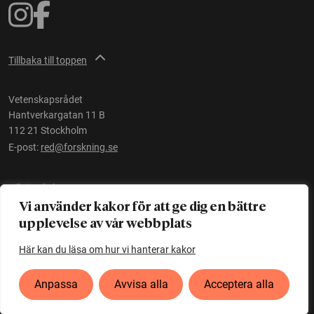
Tillbaka till toppen
Vetenskapsrådet
Hantverkargatan 11 B
112 21 Stockholm
E-post:
red@forskning.se
Tillgänglighet
Vi använder kakor för att ge dig en bättre
upplevelse av vår webbplats
Ett initiativ av
Vetenskapsrådet
Här kan du läsa om hur vi hanterar kakor
Anpassa
Avvisa alla
Acceptera alla