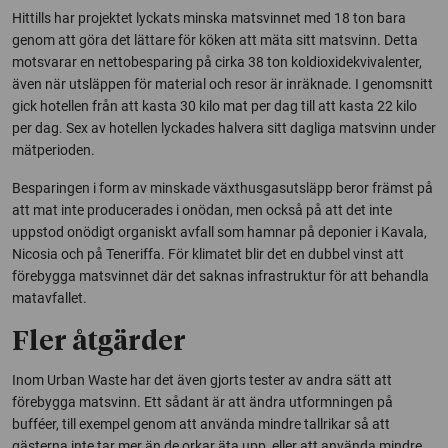
Hittills har projektet lyckats minska matsvinnet med 18 ton bara
genom att göra det lättare för köken att mäta sitt matsvinn. Detta
motsvarar en nettobesparing på cirka 38 ton koldioxidekvivalenter,
även när utsläppen för material och resor är inräknade. I genomsnitt
gick hotellen från att kasta 30 kilo mat per dag till att kasta 22 kilo
per dag. Sex av hotellen lyckades halvera sitt dagliga matsvinn under
mätperioden.
Besparingen i form av minskade växthusgasutsläpp beror främst på
att mat inte producerades i onödan, men också på att det inte
uppstod onödigt organiskt avfall som hamnar på deponier i Kavala,
Nicosia och på Teneriffa. För klimatet blir det en dubbel vinst att
förebygga matsvinnet där det saknas infrastruktur för att behandla
matavfallet.
Fler åtgärder
Inom Urban Waste har det även gjorts tester av andra sätt att
förebygga matsvinn. Ett sådant är att ändra utformningen på
bufféer, till exempel genom att använda mindre tallrikar så att
gästerna inte tar mer än de orkar äta upp, eller att använda mindre