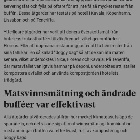
serveringsfat och fylla på oftare för att inte få så mycket rester från
buffén. Dessa åtgärder har testats på hotell i Kavala, Köpenhamn,
Lissabon och på Teneriffa.
Ytterligare åtgärder har varit att donera överskottsmat från
hotellens frukostbufféer till välgörenhet, vilket genomfördes i
Florens. Eller att uppmana restauranggäster att ta hem rester från
sina tallrikar i en så kallad ”doggy bag” så att de kan äta maten
senare, vilket undersöktes i Nice, Florens och Kavala. På Teneriffa,
där matavfallet vanligtvis hamnar på deponi, undersöktes att istället
kompostera avfallet och använda kompostjorden i hotellets
trädgård.
Matsvinnsmätning och ändrade
bufféer var effektivast
Alla åtgärder utvärderades utifrån hur mycket klimatgasutsläpp de
sparade in, och det visade sig att matsvinnsmätning i kombination
med ändringar i buffén var effektivast, följt av kompostering och
doggy bags
.