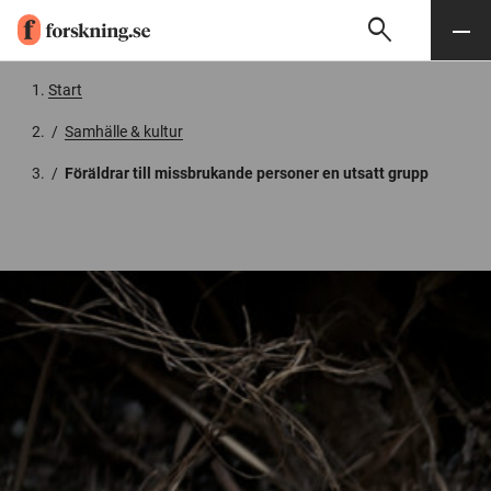
search
Sök
Meny
Gå till innehåll
Start
/
Samhälle & kultur
/
Föräldrar till missbrukande personer en utsatt grupp