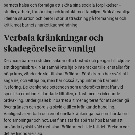
barnets hälsa och förmåga att sköta sina sociala förpliktelser –
studier, arbete, försörjning och kontakt med familjen. Bråk är vanliga
i denna situation och beror i stor utsträckning på förmaningar och
kritik mot barnets narkotikaanvändning.
Verbala kränkningar och
skadegörelse är vanligt
De vuxna barnen i studien saknar ofta bostad och pengar till följd av
sitt drogmissbruk. När samhällets hjälp inte räcker till eller ställer för
höga krav, vänder de sig till sina föräldrar. Föräldrarna har svårt att
säga nej och vill hjälpa, men har också synpunkter på barnens
livsföring. De kränkande beteenden som undersökts inträffar vid
specifika emotionellt laddade tillfällen, oftast med en inledande
ordväxling. Under grälet blir barnet allt mer agiterat för att sedan gå
över gränsen och göra sig skyldig till en kränkande handling.
Vanligast är verbala och emotionella kränkningar så som hårda ord,
förolämpningar och hot. Det finns starka spärrar hos barnen att
använda fysiskt våld mot sina föräldrar och i de fall det förekom var
det av lindrigare slag.