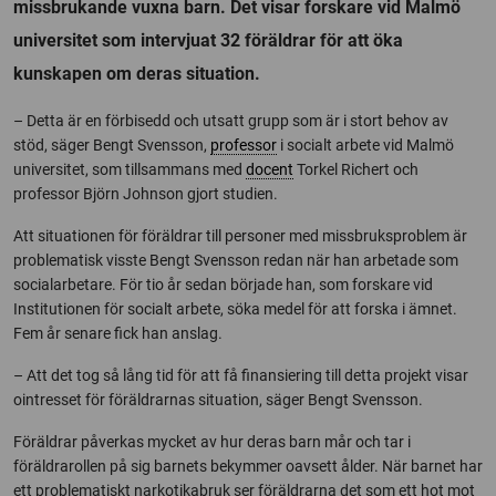
missbrukande vuxna barn. Det visar forskare vid Malmö
universitet som intervjuat 32 föräldrar för att öka
kunskapen om deras situation.
– Detta är en förbisedd och utsatt grupp som är i stort behov av
stöd, säger Bengt Svensson,
professor
i socialt arbete vid Malmö
universitet, som tillsammans med
docent
Torkel Richert och
professor Björn Johnson gjort studien.
Att situationen för föräldrar till personer med missbruksproblem är
problematisk visste Bengt Svensson redan när han arbetade som
socialarbetare. För tio år sedan började han, som forskare vid
Institutionen för socialt arbete, söka medel för att forska i ämnet.
Fem år senare fick han anslag.
– Att det tog så lång tid för att få finansiering till detta projekt visar
ointresset för föräldrarnas situation, säger Bengt Svensson.
Föräldrar påverkas mycket av hur deras barn mår och tar i
föräldrarollen på sig barnets bekymmer oavsett ålder. När barnet har
ett problematiskt narkotikabruk ser föräldrarna det som ett hot mot