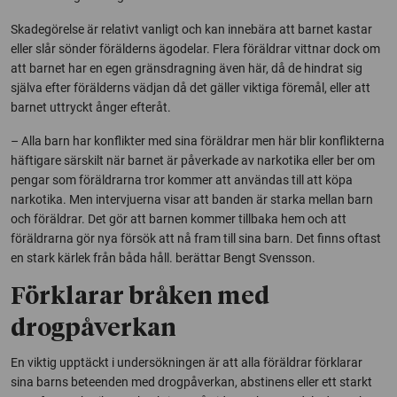
Skadegörelse är relativt vanligt och kan innebära att barnet kastar
eller slår sönder förälderns ägodelar. Flera föräldrar vittnar dock om
att barnet har en egen gränsdragning även här, då de hindrat sig
själva efter förälderns vädjan då det gäller viktiga föremål, eller att
barnet uttryckt ånger efteråt.
– Alla barn har konflikter med sina föräldrar men här blir konflikterna
häftigare särskilt när barnet är påverkade av narkotika eller ber om
pengar som föräldrarna tror kommer att användas till att köpa
narkotika. Men intervjuerna visar att banden är starka mellan barn
och föräldrar. Det gör att barnen kommer tillbaka hem och att
föräldrarna gör nya försök att nå fram till sina barn. Det finns oftast
en stark kärlek från båda håll. berättar Bengt Svensson.
Förklarar bråken med
drogpåverkan
En viktig upptäckt i undersökningen är att alla föräldrar förklarar
sina barns beteenden med drogpåverkan, abstinens eller ett starkt