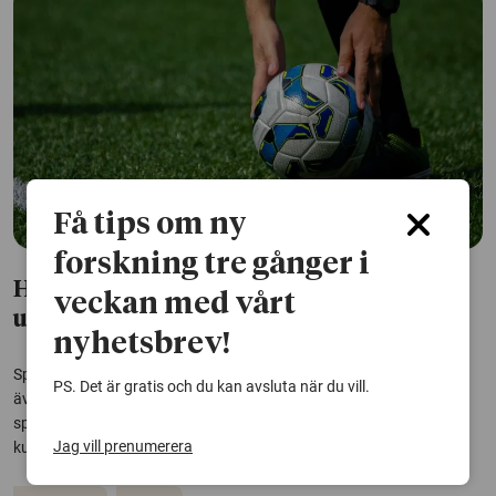
Få tips om ny
forskning tre gånger i
Hög förekomst av spelproblem bland
veckan med vårt
unga elitfotbollsspelare
nyhetsbrev!
Spel om pengar är vanligt bland svenska juniora elitfotbollsspelare,
PS. Det är gratis och du kan avsluta när du vill.
även bland minderåriga, visar en studie. Förekomsten av
spelproblem är betydligt högre än i befolkningen i stort, och
Jag vill prenumerera
kunskapen om klubbarnas spelpolicy är låg.