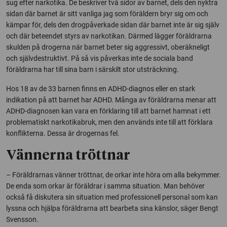
sug efter narkotika. De beskriver två sidor av barnet, dels den nyktra
sidan där barnet är sitt vanliga jag som föräldern bryr sig om och
kämpar för, dels den drogpåverkade sidan där barnet inte är sig själv
och där beteendet styrs av narkotikan. Därmed lägger föräldrarna
skulden på drogerna när barnet beter sig aggressivt, oberäkneligt
och självdestruktivt. På så vis påverkas inte de sociala band
föräldrarna har till sina barn i särskilt stor utsträckning.
Hos 18 av de 33 barnen finns en ADHD-diagnos eller en stark
indikation på att barnet har ADHD. Många av föräldrarna menar att
ADHD-diagnosen kan vara en förklaring till att barnet hamnat i ett
problematiskt narkotikabruk, men den används inte till att förklara
konflikterna. Dessa är drogernas fel.
Vännerna tröttnar
– Föräldrarnas vänner tröttnar, de orkar inte höra om alla bekymmer.
De enda som orkar är föräldrar i samma situation. Man behöver
också få diskutera sin situation med professionell personal som kan
lyssna och hjälpa föräldrarna att bearbeta sina känslor, säger Bengt
Svensson.