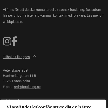
Vi finns för att du ska kunna ta del av svensk forskning. Dessutom
hjälper vi journalister att komma i kontakt med forskare.
Läs mer om
webbplatsen.
Tillbaka till toppen
Vetenskapsrådet
Hantverkargatan 11 B
112 21 Stockholm
E-post:
red@forskning.se
Tillgänglighet
Vi använder kakor för att ge dig en bättre