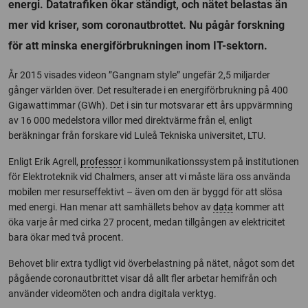
energi. Datatrafiken ökar ständigt, och nätet belastas än
mer vid kriser, som coronautbrottet. Nu pågår forskning
för att minska energiförbrukningen inom IT-sektorn.
År 2015 visades videon ”Gangnam style” ungefär 2,5 miljarder
gånger världen över. Det resulterade i en energiförbrukning på 400
Gigawattimmar (GWh). Det i sin tur motsvarar ett års uppvärmning
av 16 000 medelstora villor med direktvärme från el, enligt
beräkningar från forskare vid Luleå Tekniska universitet, LTU.
Enligt Erik Agrell,
professor
i kommunikationssystem på institutionen
för Elektroteknik vid Chalmers, anser att vi måste lära oss använda
mobilen mer resurseffektivt – även om den är byggd för att slösa
med energi. Han menar att samhällets behov av
data
kommer att
öka varje år med cirka 27 procent, medan tillgången av elektricitet
bara ökar med två procent.
Behovet blir extra tydligt vid överbelastning på nätet, något som det
pågående coronautbrittet visar då allt fler arbetar hemifrån och
använder videomöten och andra digitala verktyg.