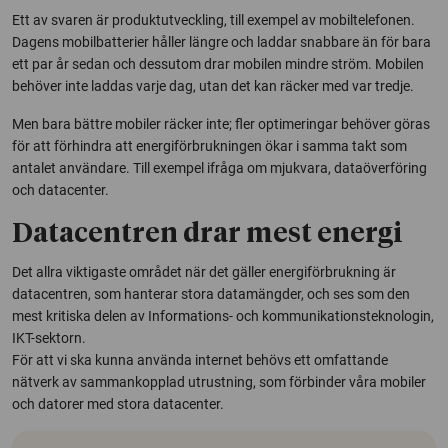
Ett av svaren är produktutveckling, till exempel av mobiltelefonen.
Dagens mobilbatterier håller längre och laddar snabbare än för bara
ett par år sedan och dessutom drar mobilen mindre ström. Mobilen
behöver inte laddas varje dag, utan det kan räcker med var tredje.
Men bara bättre mobiler räcker inte; fler optimeringar behöver göras
för att förhindra att energiförbrukningen ökar i samma takt som
antalet användare. Till exempel ifråga om mjukvara, dataöverföring
och datacenter.
Datacentren drar mest energi
Det allra viktigaste området när det gäller energiförbrukning är
datacentren, som hanterar stora datamängder, och ses som den
mest kritiska delen av Informations- och kommunikationsteknologin,
IKT-sektorn.
För att vi ska kunna använda internet behövs ett omfattande
nätverk av sammankopplad utrustning, som förbinder våra mobiler
och datorer med stora datacenter.