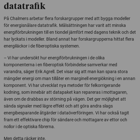
datatrafik
På Chalmers arbetar flera forskargrupper med att bygga modeller
för energisnålare datatrafik. Målsättningen har varit att minska
energiförbrukningen till en tiondel jämfört med dagens teknik och det
har lyckats i modeller. Bland annat har forskargrupperna hittat flera
energiläckor i de fiberoptiska systemen.
– Vi har undersökt hur energiförbrukningen i de olika
komponenterna i en fiberoptisk förbindelse samverkar med
varandra, säger Erik Agrell. Det visar sig att man kan spara stora
mängder energi om man tillåter en marginell energiökning i en annan
komponent. Vi har utvecklat nya metoder för felkorrigerande
kodning, som innebär att datapaket kan repareras i mottagaren,
även om de drabbas av störning på vägen. Det ger möjlighet att
sända signaler med lägre effekt och att göra andra slags
energibesparande åtgärder i dataöverföringen. Vi har också tagit
fram ett effektivare chip för sändare och mottagare av ettor och
nollor i de optiska fibrerna.
Men detta räcker inte.