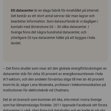
Ett datacenter
är en slags fabrik för innehållet på internet.
Det består av ett stort antal servrar där man lagrar och
bearbetar information. Som datasurfande är vi dagligen i
kontakt med åtminstone 20 – 30 olika datacenter. I
Sverige finns det några hundratal datacenter, och
ytterligare 20 nya datacenter håller på att byggas i hela
landet.
– Det finns studier som visar att den globala energiförbrukningen av
datacenter står för cirka 30 procent av energikonsumtionen i hela
IKT-sektorn, och den andelen förväntas stiga till mer än 40 procent
inom tio år, säger Lena Wosinska, professor i telekommunikation på
Institutionen för elektroteknik vid Chalmers.
Det är en bransch som kommer att öka, inte minst i norra Sverige
som har klimatmässiga fördelar. 2011 öppnade Facebook sitt första
datacenter i Luleå. Idag finns två datahallar och en tredje är på väg