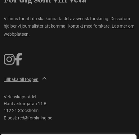
För dig som vill veta
Vi finns för att du ska kunna ta del av svensk forskning. Dessutom
hjälper vi journalister att komma i kontakt med forskare.
Läs mer om
webbplatsen.
Tillbaka till toppen
Vetenskapsrådet
Hantverkargatan 11 B
112 21 Stockholm
E-post:
red@forskning.se
Tillgänglighet