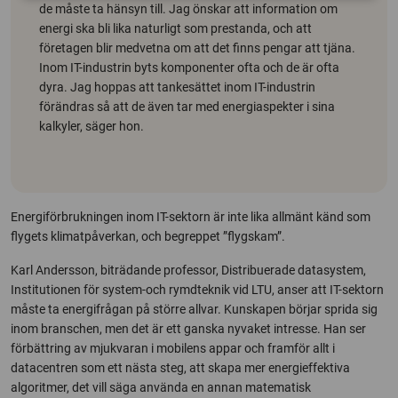
de måste ta hänsyn till. Jag önskar att information om
energi ska bli lika naturligt som prestanda, och att
företagen blir medvetna om att det finns pengar att tjäna.
Inom IT-industrin byts komponenter ofta och de är ofta
dyra. Jag hoppas att tankesättet inom IT-industrin
förändras så att de även tar med energiaspekter i sina
kalkyler, säger hon.
Energiförbrukningen inom IT-sektorn är inte lika allmänt känd som
flygets klimatpåverkan, och begreppet ”flygskam”.
Karl Andersson, biträdande professor, Distribuerade datasystem,
Institutionen för system-och rymdteknik vid LTU, anser att IT-sektorn
måste ta energifrågan på större allvar. Kunskapen börjar sprida sig
inom branschen, men det är ett ganska nyvaket intresse. Han ser
förbättring av mjukvaran i mobilens appar och framför allt i
datacentren som ett nästa steg, att skapa mer energieffektiva
algoritmer, det vill säga använda en annan matematisk