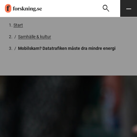
search
Sök
Meny
Gå till innehåll
Start
/
Samhälle & kultur
/
Mobilskam? Datatrafiken måste dra mindre energi