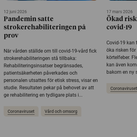
12 juni 2026
17 mars 2026
Pandemin satte
Ökad risk
strokerehabiliteringen på
covid-19
prov
Covid-19 kan 
öka risken för 
När vården ställde om till covid-19-vård fick
körtelfeber. F
strokerehabiliteringen stå tillbaka:
kan även komm
Rehabiliteringsinsatser begränsades,
bakom en ny s
patientsäkerheten påverkades och
personalen utsattes för etisk stress, visar en
studie. Resultaten pekar på behovet av att
Coronaviruse
ge rehabilitering en tydligare plats i...
Coronaviruset
Vård och omsorg