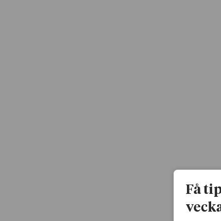
Få ti
vecka