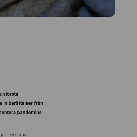
a största
 in berättelser från
umentera pandemins
ar i skolans