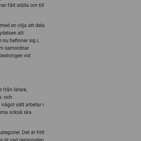
r fått ställa om till
 med en vilja att dela
ydelsen att
nu befinner sig i,
som samordnar
sledningen vid
r från lärare,
s- och
 något sätt arbetar i
serna också ska
tegorier. Det är fritt
nta är vad personalen