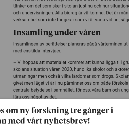
tänker om det som sker i skolan just nu och hur situation
och undervisningen. Alla bidrag är välkomna. Det är mån
verksamhet som inte fungerar som vi är vana vid nu, sä
Insamling under våren
Insamlingen av berättelser planeras pågå vårterminen ut
med enskilda intervjuer.
– Vi hoppas att materialet kommer att kunna ligga till g
skolans situation våren 2020, hur olika skolor och aktöre
utmaningar men också vilka lärdomar som drogs. Skolan t
givet men läget vi är i nu påminner oss om både förskol
centrala betydelse i samhället, för oss, våra barn och un
lära oss något av det.
Är du verksam i skolan och vill dela med dig av din berätte
ps om ny forskning tre gånger i
undersökningen.
n med vårt nyhetsbrev!
Kontakt: