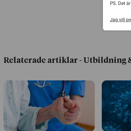
PS. Det är
Jag vill p
Relaterade artiklar
- Utbildning 