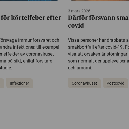
3 mars 2026
 för körtelfeber efter
Därför försvann sma
covid
försvaga immunförsvaret och
Vissa personer har drabbats a
andra infektioner, till exempel
smakbortfall efter covid-19. 
ler effekter av coronaviruset
visa att orsaken är störningar 
a på sikt, enligt forskare
som normalt ger upplevelser a
tudie.
och umami.
t
Infektioner
Coronaviruset
Postcovid