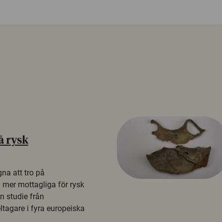
å rysk
na att tro på
a mer mottagliga för rysk
n studie från
tagare i fyra europeiska