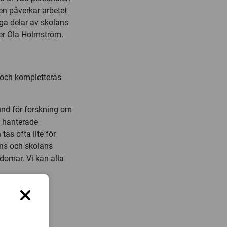
en påverkar arbetet
ga delar av skolans
ger Ola Holmström.
 och kompletteras
rund för forskning om
r hanterade
as ofta lite för
ans och skolans
gdomar. Vi kan alla
lse? Till