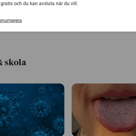
 gratis och du kan avsluta när du vill.
Ola Holmström, projektforskare,
ola.holmstrom@mau.se
renumerera
& skola