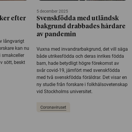
5 december 2025
ker efter
Svenskfödda med utländsk
bakgrund drabbades hårdare
av pandemin
v långvarigt
Forskare kan nu
Vuxna med invandrarbakgrund, det vill säga
i smakceller
både utrikesfödda och deras inrikes födda
v sött, beskt
barn, hade betydligt högre förekomst av
svår covid-19, jämfört med svenskfödda
med två svenskfödda föräldrar. Det visar en
ny studie från forskare i folkhälsovetenskap
vid Stockholms universitet.
Coronaviruset