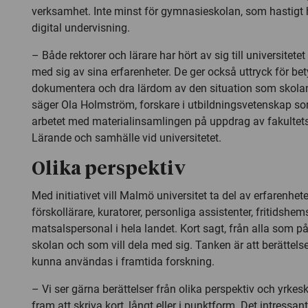
verksamhet. Inte minst för gymnasieskolan, som hastigt ha
digital undervisning.
– Både rektorer och lärare har hört av sig till universitetet
med sig av sina erfarenheter. De ger också uttryck för bet
dokumentera och dra lärdom av den situation som skolan 
säger Ola Holmström, forskare i utbildningsvetenskap 
arbetet med materialinsamlingen på uppdrag av fakultet
Lärande och samhälle vid universitetet.
Olika perspektiv
Med initiativet vill Malmö universitet ta del av erfarenhete
förskollärare, kuratorer, personliga assistenter, fritidshem
matsalspersonal i hela landet. Kort sagt, från alla som på
skolan och som vill dela med sig. Tanken är att berättel
kunna användas i framtida forskning.
– Vi ser gärna berättelser från olika perspektiv och yrkeska
fram att skriva kort, långt eller i punktform. Det intressa