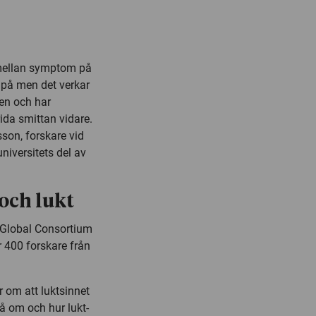
ellan symptom på
r på men det verkar
en och har
ida smittan vidare.
sson, forskare vid
niversitets del av
och lukt
 Global Consortium
 400 forskare från
 om att luktsinnet
å om och hur lukt-