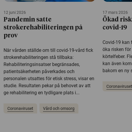
12 juni 2026
17 mars 2026
Pandemin satte
Ökad risk
strokerehabiliteringen på
covid-19
prov
Covid-19 kan 
öka risken för 
När vården ställde om till covid-19-vård fick
körtelfeber. F
strokerehabiliteringen stå tillbaka:
kan även komm
Rehabiliteringsinsatser begränsades,
bakom en ny s
patientsäkerheten påverkades och
personalen utsattes för etisk stress, visar en
studie. Resultaten pekar på behovet av att
Coronaviruse
ge rehabilitering en tydligare plats i...
Coronaviruset
Vård och omsorg