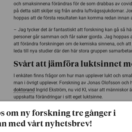
och smaksinnena förändras för de som drabbas av covid-
på detta sätt skiljer sig från andra luftvägssjukdomar. J
hoppas att de första resultaten kan komma redan innan ap
– Jag tycker det är fantastiskt att forskning kan gå så h
personer går samman och får saker gjorda. Jag hoppas 
att förändra forskningen om de kemiska sinnena, och att
leda till nya studier där den här stora gruppen samarbetar
Svårt att jämföra luktsinnet 
I enkäten finns frågor om hur man upplever lukt och sm
man i övrigt upplever. Forskning av Jonas Olofsson och
doktorand
Ingrid Ekström, nu vid KI, visar att människor ä
uppskatta förändringar i sitt eget luktsinne.
– Tidigare har det sagts att vi inte har förmågan att be
ps om ny forskning tre gånger i
luktsinnet. Den som tror sig ha bra luktsinne har inte allti
svårt att värdera sitt luktsinne i jämförelse med andra. 
n med vårt nyhetsbrev!
visa att man är bra på är bra på att upptäcka om man själ