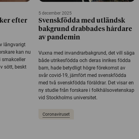
5 december 2025
ker efter
Svenskfödda med utländsk
bakgrund drabbades hårdare
av pandemin
v långvarigt
Forskare kan nu
Vuxna med invandrarbakgrund, det vill säga
i smakceller
både utrikesfödda och deras inrikes födda
v sött, beskt
barn, hade betydligt högre förekomst av
svår covid-19, jämfört med svenskfödda
med två svenskfödda föräldrar. Det visar en
ny studie från forskare i folkhälsovetenskap
vid Stockholms universitet.
Coronaviruset