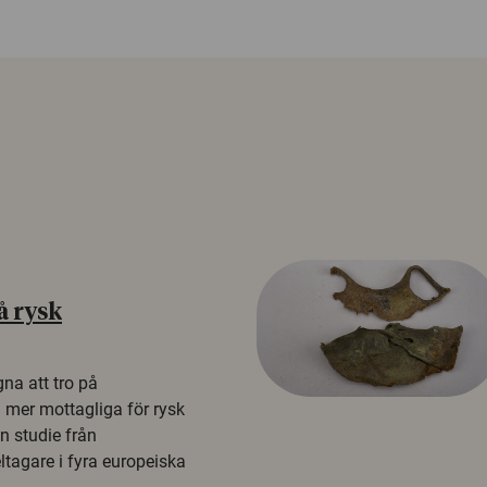
å rysk
na att tro på
a mer mottagliga för rysk
n studie från
tagare i fyra europeiska