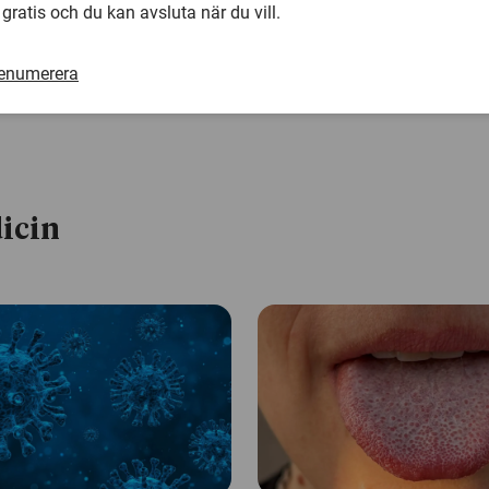
 gratis och du kan avsluta när du vill.
luktsinne, särskilt om det sker snabbt, och det är det som 
här fallet, säger Jonas Olofsson.
renumerera
icin