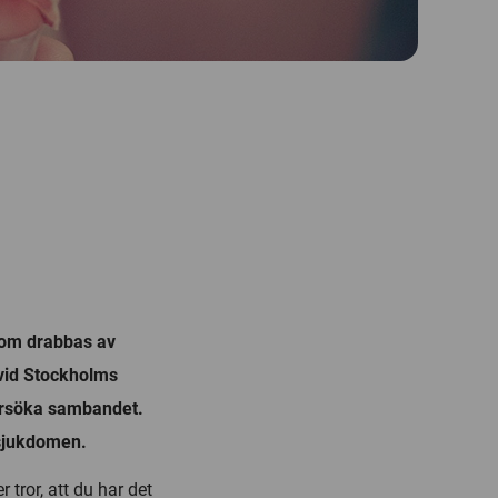
som drabbas av
 vid Stockholms
dersöka sambandet.
t sjukdomen.
 tror, att du har det