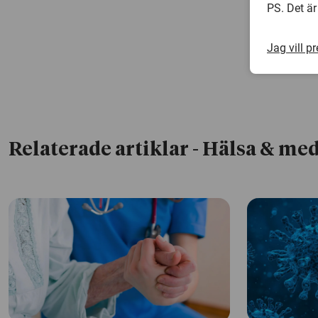
PS. Det är
Jag vill p
Relaterade artiklar
- Hälsa & med