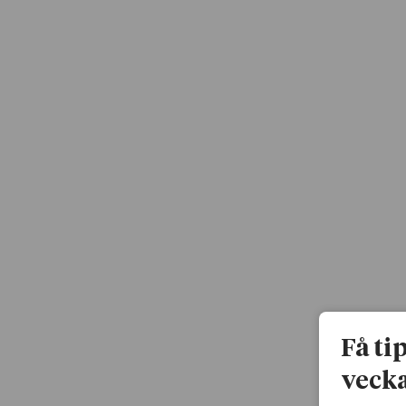
Få ti
vecka