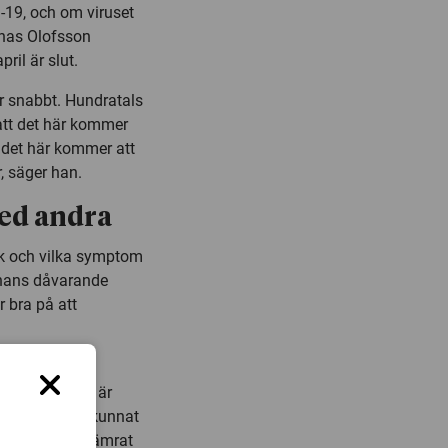
19, och om viruset
onas Olofsson
ril är slut.
är snabbt. Hundratals
att det här kommer
 det här kommer att
, säger han.
med andra
ak och vilka symptom
 hans dåvarande
r bra på att
döma det egna
d det, men det är
Däremot har vi kunnat
v får ett försämrat