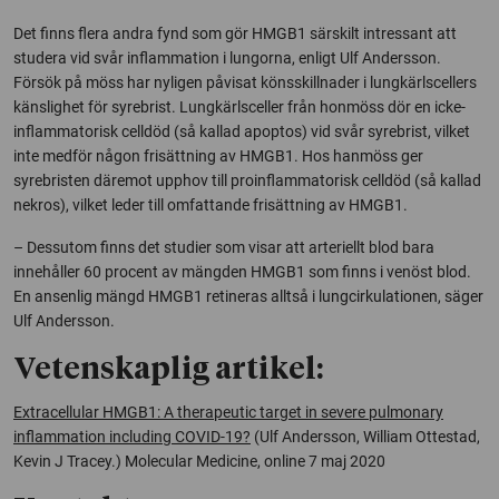
Det finns flera andra fynd som gör HMGB1 särskilt intressant att
studera vid svår inflammation i lungorna, enligt Ulf Andersson.
Försök på möss har nyligen påvisat könsskillnader i lungkärlscellers
känslighet för syrebrist. Lungkärlsceller från honmöss dör en icke-
inflammatorisk celldöd (så kallad apoptos) vid svår syrebrist, vilket
inte medför någon frisättning av HMGB1. Hos hanmöss ger
syrebristen däremot upphov till proinflammatorisk celldöd (så kallad
nekros), vilket leder till omfattande frisättning av HMGB1.
– Dessutom finns det studier som visar att arteriellt blod bara
innehåller 60 procent av mängden HMGB1 som finns i venöst blod.
En ansenlig mängd HMGB1 retineras alltså i lungcirkulationen, säger
Ulf Andersson.
Vetenskaplig artikel:
Extracellular HMGB1: A therapeutic target in severe pulmonary
inflammation including COVID-19?
(Ulf Andersson, William Ottestad,
Kevin J Tracey.)
Molecular Medicine
, online 7 maj 2020