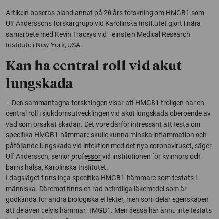
Artikeln baseras bland annat på 20 års forskning om HMGB1 som
Ulf Anderssons forskargrupp vid Karolinska Institutet gjort i nära
samarbete med Kevin Traceys vid Feinstein Medical Research
Institute i New York, USA.
Kan ha central roll vid akut
lungskada
– Den sammantagna forskningen visar att HMGB1 troligen har en
central roll i sjukdomsutvecklingen vid akut lungskada oberoende av
vad som orsakat skadan. Det vore därför intressant att testa om
specifika HMGB1-hämmare skulle kunna minska inflammation och
påföljande lungskada vid infektion med det nya coronaviruset, säger
Ulf Andersson, senior
professor
vid institutionen för kvinnors och
barns hälsa, Karolinska Institutet.
I dagsläget finns inga specifika HMGB1-hämmare som testats i
människa. Däremot finns en rad befintliga läkemedel som är
godkända för andra biologiska effekter, men som delar egenskapen
att de även delvis hämmar HMGB1. Men dessa har ännu inte testats