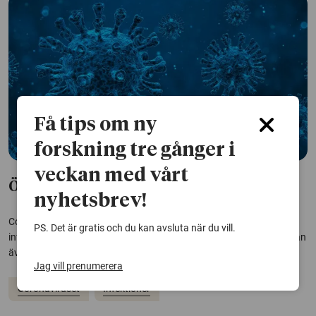
Få tips om ny
forskning tre gånger i
veckan med vårt
Ökad risk för körtelfeber efter covid-19
nyhetsbrev!
Covid-19 kan försvaga immunförsvaret och öka risken för andra
PS. Det är gratis och du kan avsluta när du vill.
infektioner, till exempel körtelfeber. Fler effekter av coronaviruset kan
även komma på sikt, enligt forskare bakom en ny studie.
Jag vill prenumerera
Coronaviruset
Infektioner