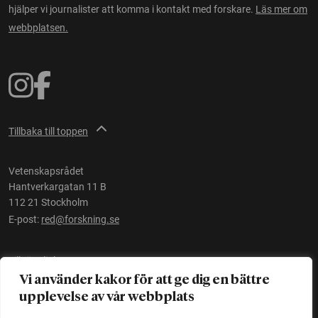
hjälper vi journalister att komma i kontakt med forskare.
Läs mer om
webbplatsen.
Tillbaka till toppen
Vetenskapsrådet
Hantverkargatan 11 B
112 21 Stockholm
E-post:
red@forskning.se
Tillgänglighet
Vi använder kakor för att ge dig en bättre
upplevelse av vår webbplats
Ett initiativ av
Vetenskapsrådet