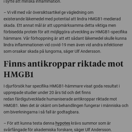
i syfte att minska inflammation.
– Vi vill med vår översiktsartikel ge vägledning om
existerande läkemedel med potential att lindra HMGB1-medierad
skada. Ett annat mål är att uppmärksamma detta viktiga men
förbisedda protein för att möjliggöra utveckling av HMGB1-specifika
hämmare. Vår förhoppning är att ett sådant läkemedel skulle kunna
lindra inflammationen vid covid-19 men även vid andra infektioner
som orsakar skada på lungorna, säger Ulf Andersson.
Finns antikroppar riktade mot
HMGB1
I djurförsök har specifika HMGB1-hämmare visat goda resultat i
upprepade studier under 20 års tid och det finns
redan färdigutvecklade humaniserade antikroppar riktade mot
HMGB1. Men det är okänt om behandlingen fungerar i människa och
om biverkningarna i så fall är godtagbara.
– För att kunna testa denna
hypotes
krävs summor som är
svårfångade för akademiska forskare, säger Ulf Andersson.