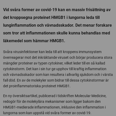
Vid svåra former av covid-19 kan en massiv frisättning av
det kroppsegna proteinet HMGB1 i lungorna leda till
lunginflammation och vävnadsskador. Det menar forskare
som tror att inflammationen skulle kunna behandlas med
läkemedel som hämmar HMGB1.
Svåra virusinfektioner kan leda till att kroppens immunsystem
överreagerar mot det inkräktande viruset och börjar producera stora
mängder proteiner av typen cytokiner, vilket leder till en så kallad
cytokinstorm. Det kan i sin tur ge upphov till kraftig inflammation
och vävnadsskador som kan resultera i allvarlig sjukdom och i värsta
fall död. En av de molekyler som bidrar till dessa cytokinstormar är
det proinflammatoriska proteinet HMGB1.
En ny översiktsartikel, publicerad i tidskriften Molecular Medicine,
redogör för de molekylära mekanismer som ligger bakom den
HMGB1-medierade inflammationen, inklusive den inflammation i
lungorna som kan uppstå vid svåra former av covid-19.