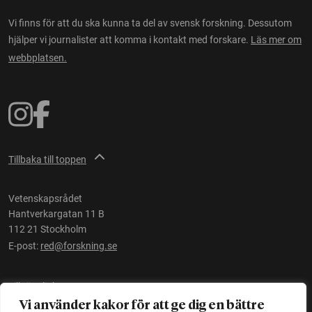
Vi finns för att du ska kunna ta del av svensk forskning. Dessutom
hjälper vi journalister att komma i kontakt med forskare.
Läs mer om
webbplatsen.
Tillbaka till toppen
Vetenskapsrådet
Hantverkargatan 11 B
112 21 Stockholm
E-post:
red@forskning.se
Tillgänglighet
Vi använder kakor för att ge dig en bättre