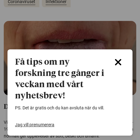
Coronaviruset
Infektioner
Få tips om ny
forskning tre gånger i
veckan med vårt
nyhetsbrev!
Därför försvann smaker efter covid
PS. Det är gratis och du kan avsluta när du vill.
Vissa personer har drabbats av långvarigt smakbortfall efter covid-
Jag vill prenumerera
19. Forskare kan nu visa att orsaken är störningar i smakceller som
normalt ger upplevelser av sött, beskt och umami.