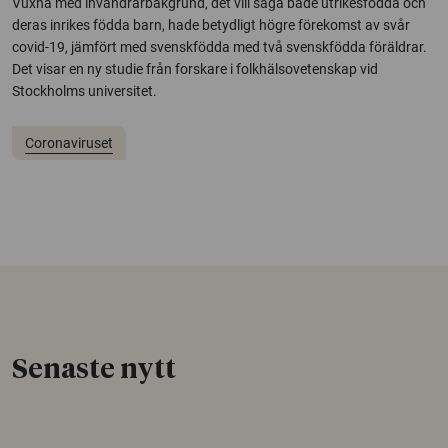
Vuxna med invandrarbakgrund, det vill säga både utrikesfödda och
deras inrikes födda barn, hade betydligt högre förekomst av svår
covid-19, jämfört med svenskfödda med två svenskfödda föräldrar.
Det visar en ny studie från forskare i folkhälsovetenskap vid
Stockholms universitet.
Coronaviruset
Senaste nytt