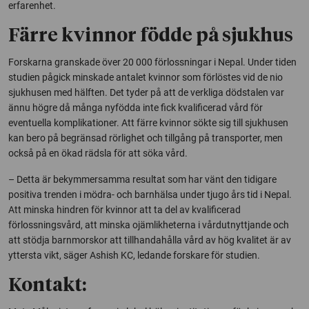
erfarenhet.
Färre kvinnor födde på sjukhus
Forskarna granskade över 20 000 förlossningar i Nepal. Under tiden
studien pågick minskade antalet kvinnor som förlöstes vid de nio
sjukhusen med hälften. Det tyder på att de verkliga dödstalen var
ännu högre då många nyfödda inte fick kvalificerad vård för
eventuella komplikationer. Att färre kvinnor sökte sig till sjukhusen
kan bero på begränsad rörlighet och tillgång på transporter, men
också på en ökad rädsla för att söka vård.
– Detta är bekymmersamma resultat som har vänt den tidigare
positiva trenden i mödra- och barnhälsa under tjugo års tid i Nepal.
Att minska hindren för kvinnor att ta del av kvalificerad
förlossningsvård, att minska ojämlikheterna i vårdutnyttjande och
att stödja barnmorskor att tillhandahålla vård av hög kvalitet är av
yttersta vikt, säger Ashish KC, ledande forskare för studien.
Kontakt: