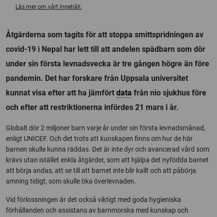
Läs mer om vårt innehåll.
Åtgärderna som tagits för att stoppa smittspridningen av
covid-19 i Nepal har lett till att andelen spädbarn som dör
under sin första levnadsvecka är tre gången högre än före
pandemin. Det har forskare från Uppsala universitet
kunnat visa efter att ha jämfört
data
från nio sjukhus före
och efter att restriktionerna infördes 21 mars i år.
Globalt dör 2 miljoner barn varje år under sin första levnadsmånad,
enligt UNICEF. Och det trots att kunskapen finns om hur de här
barnen skulle kunna räddas. Det är inte dyr och avancerad vård som
krävs utan istället enkla åtgärder, som att hjälpa det nyfödda barnet
att börja andas, att se till att barnet inte blir kallt och att påbörja
amning tidigt, som skulle öka överlevnaden.
Vid förlossningen är det också viktigt med goda hygieniska
förhållanden och assistans av barnmorska med kunskap och