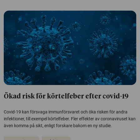
Ökad risk för körtelfeber efter covid-19
Covid-19 kan försvaga immunförsvaret och öka risken för andra
infektioner, till exempel körtelfeber. Fler effekter av coronaviruset kan
även komma på sikt, enligt forskare bakom en ny studie.