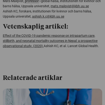
Mats Målqvist,
professor
i global hälsa, institutionen för kvinnor och
barns hälsa, Uppsala universitet,
mats.malqvist@kbh.uu.se
Ashish KC, forskare, institutionen för kvinnor och barns hälsa,
Uppsala universitet,
ashish.k.c@kbh.uu.se
Vetenskaplig artikel:
Effect of the COVID-19 pandemic response on intrapartum care,
stillbirth, and neonatal mortality outcomes in Nepal: a prospective
observational study. (2020)
Ashish KC, et al.
Lancet Global Health.
Relaterade artiklar