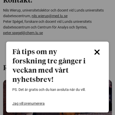
Kontakt:
Nils Wierup, universitetslektor och docent vid Lunds universitets
diabetescentrum,
nils.wierup@med.lu.se
Peter Spégel, forskare och docent vid Lunds universitets
diabetescentrum och Centrum för Analys och Syntes,
peter.spegel@chem.lu.se
Få tips om ny
forskning tre gånger i
Relaterade artiklar
veckan med vårt
nyhetsbrev!
PS. Det är gratis och du kan avsluta när du vill.
Jag vill prenumerera