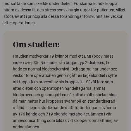
motsatta de som skedde under dieten. Forskarna kunde koppla
några av dessa till den stress som kirurgin utgör för patienten, vilket
stöds av att i princip alla dessa förändringar försvunnit sex veckor
efter operationen.
Om studien:
I studien medverkar 19 kvinnor med ett BMI (
body mass
index
) över 35. Nio hade från början typ 2-diabetes, tio
hade en normal blodsockernivå. Deltagarna har under sex
veckor före operationen genomgått en lågkaloridiet i syfte
att tappa fem procent av sin kroppsvikt. Såväl före som
efter dieten och operationen har deltagarna lämnat
blodprover och genomgått en så kallad måltidsbelastning,
då man mäter hur kroppens svarar på en standardiserad
måltid. I denna studie har de mätt förändringar i nivåerna
av 176 kända och 719 okända metaboliter, ämnen i vår
ämnesomsättning som bildas vid kroppens omsättning av
näringsämnen.