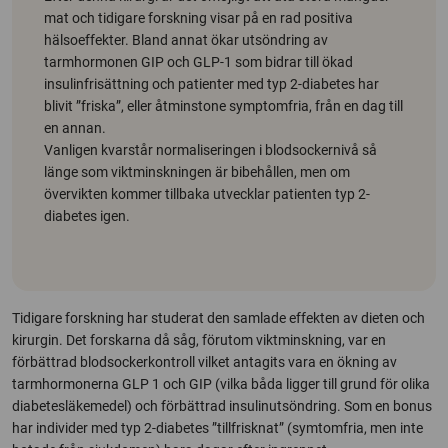
mat och tidigare forskning visar på en rad positiva
hälsoeffekter. Bland annat ökar utsöndring av
tarmhormonen GIP och GLP-1 som bidrar till ökad
insulinfrisättning och patienter med typ 2-diabetes har
blivit ”friska”, eller åtminstone symptomfria, från en dag till
en annan.
Vanligen kvarstår normaliseringen i blodsockernivå så
länge som viktminskningen är bibehållen, men om
övervikten kommer tillbaka utvecklar patienten typ 2-
diabetes igen.
Tidigare forskning har studerat den samlade effekten av dieten och
kirurgin. Det forskarna då såg, förutom viktminskning, var en
förbättrad blodsockerkontroll vilket antagits vara en ökning av
tarmhormonerna GLP 1 och GIP (vilka båda ligger till grund för olika
diabetesläkemedel) och förbättrad insulinutsöndring. Som en bonus
har individer med typ 2-diabetes ”tillfrisknat” (symtomfria, men inte