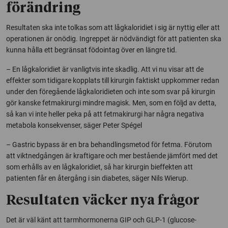
förändring
Resultaten ska inte tolkas som att lågkaloridiet i sig är nyttig eller att
operationen är onödig. Ingreppet är nödvändigt för att patienten ska
kunna hålla ett begränsat födointag över en längre tid.
– En lågkaloridiet är vanligtvis inte skadlig. Att vi nu visar att de
effekter som tidigare kopplats till kirurgin faktiskt uppkommer redan
under den föregående lågkaloridieten och inte som svar på kirurgin
gör kanske fetmakirurgi mindre magisk. Men, som en följd av detta,
så kan vi inte heller peka på att fetmakirurgi har några negativa
metabola konsekvenser, säger Peter Spégel
–
Gastric bypass
är en bra behandlingsmetod för fetma. Förutom
att viktnedgången är kraftigare och mer bestående jämfört med det
som erhålls av en lågkaloridiet, så har kirurgin bieffekten att
patienten får en återgång i sin diabetes, säger Nils Wierup.
Resultaten väcker nya frågor
Det är väl känt att tarmhormonerna GIP och GLP-1 (glucose-