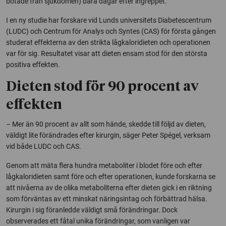
botade från sjukdomen) bara dagar efter ingreppet.
I en ny studie har forskare vid Lunds universitets Diabetescentrum
(LUDC) och Centrum för Analys och Syntes (CAS) för första gången
studerat effekterna av den strikta lågkaloridieten och operationen
var för sig. Resultatet visar att dieten ensam stod för den största
positiva effekten.
Dieten stod för 90 procent av
effekten
– Mer än 90 procent av allt som hände, skedde till följd av dieten,
väldigt lite förändrades efter kirurgin, säger Peter Spégel, verksam
vid både LUDC och CAS.
Genom att mäta flera hundra metaboliter i blodet före och efter
lågkaloridieten samt före och efter operationen, kunde forskarna se
att nivåerna av de olika metaboliterna efter dieten gick i en riktning
som förväntas av ett minskat näringsintag och förbättrad hälsa.
Kirurgin i sig föranledde väldigt små förändringar. Dock
observerades ett fåtal unika förändringar, som vanligen var