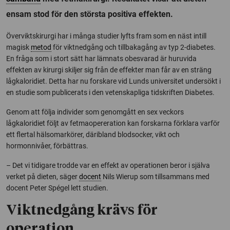
ensam stod för den största positiva effekten.
Överviktskirurgi har i många studier lyfts fram som en näst intill
magisk
metod
för viktnedgång och tillbakagång av typ 2-diabetes.
En fråga som i stort sätt har lämnats obesvarad är huruvida
effekten av kirurgi skiljer sig från de effekter man får av en sträng
lågkaloridiet. Detta har nu forskare vid Lunds universitet undersökt i
en studie som publicerats i den vetenskapliga tidskriften Diabetes.
Genom att följa individer som genomgått en sex veckors
lågkaloridiet följt av fetmaopereration kan forskarna förklara varför
ett flertal hälsomarkörer, däribland blodsocker, vikt och
hormonnivåer, förbättras.
– Det vi tidigare trodde var en effekt av operationen beror i själva
verket på dieten, säger
docent
Nils Wierup som tillsammans med
docent Peter Spégel lett studien.
Viktnedgång krävs för
operation