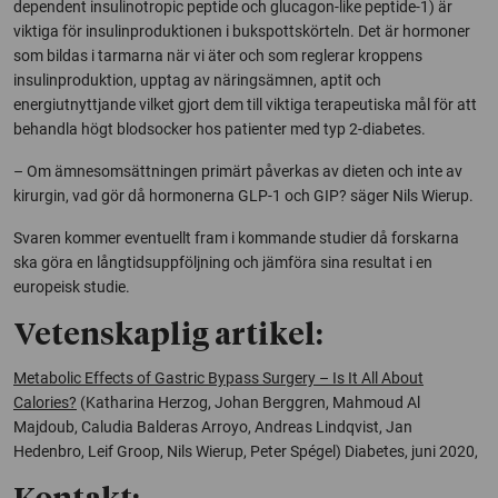
dependent insulinotropic peptide och glucagon-like peptide-1) är
viktiga för insulinproduktionen i bukspottskörteln. Det är hormoner
som bildas i tarmarna när vi äter och som reglerar kroppens
insulinproduktion, upptag av näringsämnen, aptit och
energiutnyttjande vilket gjort dem till viktiga terapeutiska mål för att
behandla högt blodsocker hos patienter med typ 2-diabetes.
– Om ämnesomsättningen primärt påverkas av dieten och inte av
kirurgin, vad gör då hormonerna GLP-1 och GIP? säger Nils Wierup.
Svaren kommer eventuellt fram i kommande studier då forskarna
ska göra en långtidsuppföljning och jämföra sina resultat i en
europeisk studie.
Vetenskaplig artikel:
Metabolic Effects of Gastric Bypass Surgery – Is It All About
Calories?
(Katharina Herzog, Johan Berggren, Mahmoud Al
Majdoub, Caludia Balderas Arroyo, Andreas Lindqvist, Jan
Hedenbro, Leif Groop, Nils Wierup, Peter Spégel) Diabetes, juni 2020,