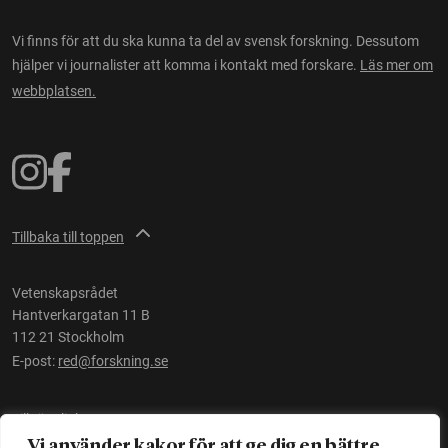
Vi finns för att du ska kunna ta del av svensk forskning. Dessutom
hjälper vi journalister att komma i kontakt med forskare.
Läs mer om
webbplatsen.
Tillbaka till toppen
Vetenskapsrådet
Hantverkargatan 11 B
112 21 Stockholm
E-post:
red@forskning.se
Tillgänglighet
Vi använder kakor för att ge dig en bättre