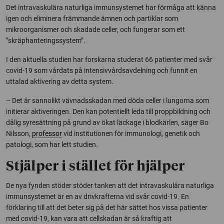
Det intravaskulära naturliga immunsystemet har förmåga att känna
igen och eliminera främmande ämnen och partiklar som
mikroorganismer och skadade celler, och fungerar som ett
”skräphanteringssystem”.
I den aktuella studien har forskarna studerat 66 patienter med svår
covid-19 som vårdats på intensivvårdsavdelning och funnit en
uttalad aktivering av detta system.
– Det är sannolikt vävnadsskadan med döda celler i lungorna som
initierar aktiveringen. Den kan potentiellt leda till proppbildning och
dålig syresättning på grund av ökat läckage i blodkärlen, säger Bo
Nilsson,
professor
vid institutionen för immunologi, genetik och
patologi, som har lett studien.
Stjälper i stället för hjälper
De nya fynden stöder stöder tanken att det intravaskulära naturliga
immunsystemet är en av drivkrafterna vid svår covid-19. En
förklaring till att det beter sig på det här sättet hos vissa patienter
med covid-19, kan vara att cellskadan är så kraftig att