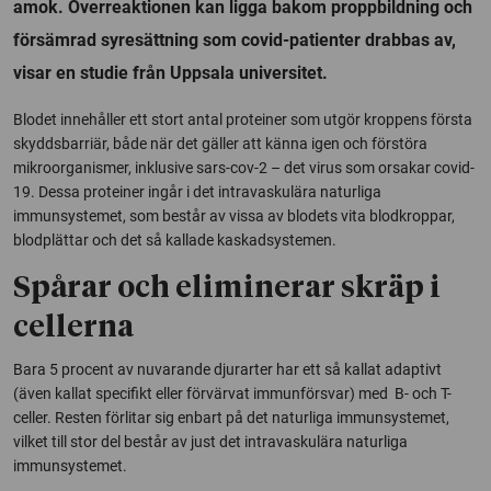
amok. Överreaktionen kan ligga bakom proppbildning och
försämrad syresättning som covid-patienter drabbas av,
visar en studie från Uppsala universitet.
Blodet innehåller ett stort antal proteiner som utgör kroppens första
skyddsbarriär, både när det gäller att känna igen och förstöra
mikroorganismer, inklusive sars-cov-2 – det virus som orsakar covid-
19. Dessa proteiner ingår i det intravaskulära naturliga
immunsystemet, som består av vissa av blodets vita blodkroppar,
blodplättar och det så kallade kaskadsystemen.
Spårar och eliminerar skräp i
cellerna
Bara 5 procent av nuvarande djurarter har ett så kallat adaptivt
(även kallat specifikt eller förvärvat immunförsvar) med B- och T-
celler. Resten förlitar sig enbart på det naturliga immunsystemet,
vilket till stor del består av just det intravaskulära naturliga
immunsystemet.