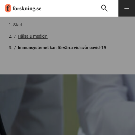
search
Sök
Meny
Gå till innehåll
Start
/
Hälsa & medicin
/
Immunsystemet kan förvärra vid svår covid-19