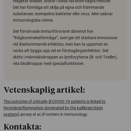
reagerar snabbt, svarar i vissa fall inom några minuter.
Det har förmåga att skilja på egna och främmande
substanser, exempelvis bakterier eller virus. Men saknar
immunologiska minne.
Det förvärvade immunförsvaret däremot har
”ihågkommelseförmåga”, som ger ett starkare immunsvar
vid återkommande infektion, men kan ta uppemot en
vecka att bygga upp vid en förstagångsinfektion. Det
sköts i människokroppen av lymfocyterna (B- och T-celler),
vita blodkroppar med specialfunktioner.
Vetenskaplig artikel:
The outcome of critically ill COVID-19 patients is linked to
thromboinflammation dominated by the kallikrein/kinin
system
(Lipcsey et al.)Frontiers in Immunology
.
Kontakta: