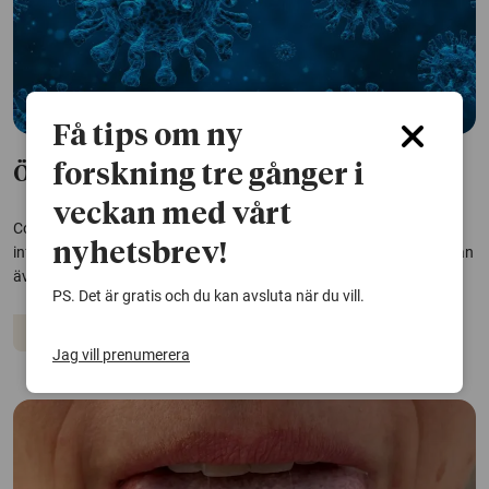
Få tips om ny
forskning tre gånger i
Ökad risk för körtelfeber efter covid-19
veckan med vårt
Covid-19 kan försvaga immunförsvaret och öka risken för andra
nyhetsbrev!
infektioner, till exempel körtelfeber. Fler effekter av coronaviruset kan
även komma på sikt, enligt forskare bakom en ny studie.
PS. Det är gratis och du kan avsluta när du vill.
Coronaviruset
Infektioner
Jag vill prenumerera