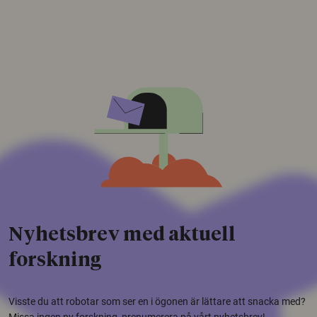
Nyhetsbrev med aktuell
forskning
Visste du att robotar som ser en i ögonen är lättare att snacka med?
Missa ingen ny forskning, prenumerera på vårt nyhetsbrev!