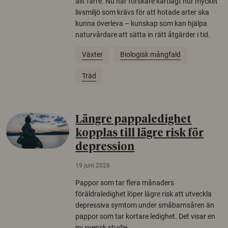
allt färre. Nu har forskare kartlagt hur mycket
livsmiljö som krävs för att hotade arter ska
kunna överleva – kunskap som kan hjälpa
naturvårdare att sätta in rätt åtgärder i tid.
Växter
Biologisk mångfald
Träd
Längre pappaledighet
kopplas till lägre risk för
depression
19 juni 2026
Pappor som tar flera månaders
föräldraledighet löper lägre risk att utveckla
depressiva symtom under småbarnsåren än
pappor som tar kortare ledighet. Det visar en
ny svensk studie.