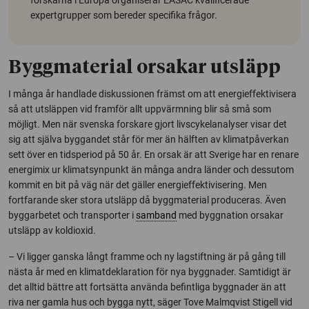
expertgrupper som bereder specifika frågor.
Byggmaterial orsakar utsläpp
I många år handlade diskussionen främst om att energieffektivisera
så att utsläppen vid framför allt uppvärmning blir så små som
möjligt. Men när svenska forskare gjort livscykelanalyser visar det
sig att själva byggandet står för mer än hälften av klimatpåverkan
sett över en tidsperiod på 50 år. En orsak är att Sverige har en renare
energimix ur klimatsynpunkt än många andra länder och dessutom
kommit en bit på väg när det gäller energieffektivisering. Men
fortfarande sker stora utsläpp då byggmaterial produceras. Även
byggarbetet och transporter i
samband
med byggnation orsakar
utsläpp av koldioxid.
– Vi ligger ganska långt framme och ny lagstiftning är på gång till
nästa år med en klimatdeklaration för nya byggnader. Samtidigt är
det alltid bättre att fortsätta använda befintliga byggnader än att
riva ner gamla hus och bygga nytt, säger Tove Malmqvist Stigell vid