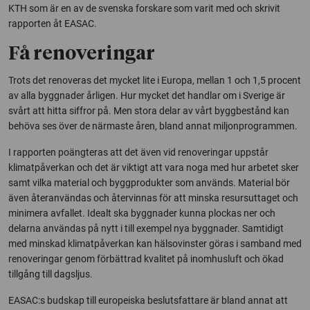
KTH som är en av de svenska forskare som varit med och skrivit
rapporten åt EASAC.
Få renoveringar
Trots det renoveras det mycket lite i Europa, mellan 1 och 1,5 procent
av alla byggnader årligen. Hur mycket det handlar om i Sverige är
svårt att hitta siffror på. Men stora delar av vårt byggbestånd kan
behöva ses över de närmaste åren, bland annat miljonprogrammen.
I rapporten poängteras att det även vid renoveringar uppstår
klimatpåverkan och det är viktigt att vara noga med hur arbetet sker
samt vilka material och byggprodukter som används. Material bör
även återanvändas och återvinnas för att minska resursuttaget och
minimera avfallet. Idealt ska byggnader kunna plockas ner och
delarna användas på nytt i till exempel nya byggnader. Samtidigt
med minskad klimatpåverkan kan hälsovinster göras i samband med
renoveringar genom förbättrad kvalitet på inomhusluft och ökad
tillgång till dagsljus.
EASAC:s budskap till europeiska beslutsfattare är bland annat att