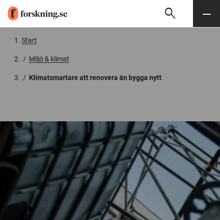
search
Sök
Meny
Gå till innehåll
Start
/
Miljö & klimat
/
Klimatsmartare att renovera än bygga nytt