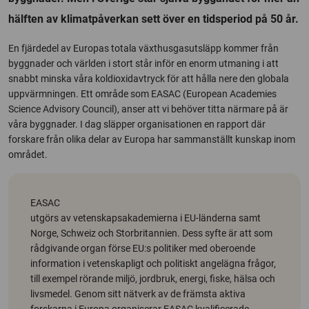
hälften av klimatpåverkan sett över en tidsperiod på 50 år.
En fjärdedel av Europas totala växthusgasutsläpp kommer från
byggnader och världen i stort står inför en enorm utmaning i att
snabbt minska våra koldioxidavtryck för att hålla nere den globala
uppvärmningen. Ett område som EASAC (
European Academies
Science Advisory Council
), anser att vi behöver titta närmare på är
våra byggnader. I dag släpper organisationen en rapport där
forskare från olika delar av Europa har sammanställt kunskap inom
området.
EASAC
utgörs av vetenskapsakademierna i EU-länderna samt
Norge, Schweiz och Storbritannien. Dess syfte är att som
rådgivande organ förse EU:s politiker med oberoende
information i vetenskapligt och politiskt angelägna frågor,
till exempel rörande miljö, jordbruk, energi, fiske, hälsa och
livsmedel. Genom sitt nätverk av de främsta aktiva
forskarna i Europa organiserar EASAC kvalificerade