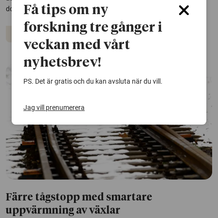
Få tips om ny
doktorsavhandling från Högskolan i Borås.
forskning tre gånger i
Hållbar utveckling
Vatten
veckan med vårt
nyhetsbrev!
PS. Det är gratis och du kan avsluta när du vill.
Jag vill prenumerera
Färre tågstopp med smartare
uppvärmning av växlar