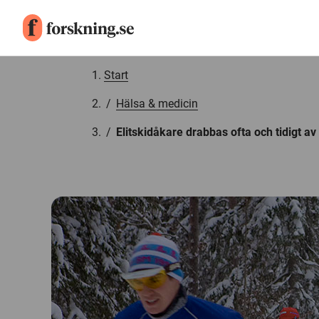
Gå till innehåll
Start
/
Hälsa & medicin
/
Elitskidåkare drabbas ofta och tidigt a