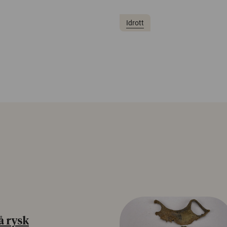
Idrott
å rysk