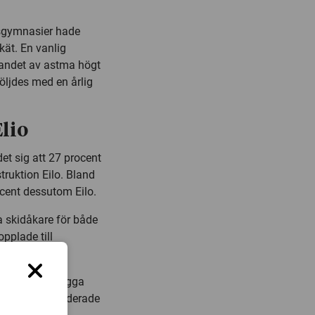
ttsgymnasier hade
kät. En vanlig
nandet av astma högt
följdes med en årlig
lio
et sig att 27 procent
ruktion Eilo. Bland
cent dessutom Eilo.
a skidåkare för både
pplade till
 för att kartlägga
tudien som studerade