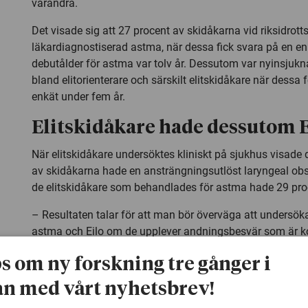
varandra.
Det visade sig att 27 procent av skidåkarna vid riksidro
läkardiagnostiserad astma, när dessa fick svara på en en
debutålder för astma var tolv år. Dessutom var nyinsjuk
bland elitorienterare och särskilt elitskidåkare när dessa 
enkät under fem år.
Elitskidåkare hade dessutom E
När elitskidåkare undersöktes kliniskt på sjukhus visade d
av skidåkarna hade en ansträngningsutlöst laryngeal obst
de elitskidåkare som behandlades för astma hade 29 pro
– Resultaten talar för att man bör överväga att undersök
astma och Eilo om de upplever andningsbesvär som är ko
ansträngning, säger Tommie Irewall.
ps om ny forskning tre gånger i
Totalt deltog 591 skidåkare och orienterare i enkätstudien
n med vårt nyhetsbrev!
förekomst och nyinsjuknande av astma. I den kliniska s