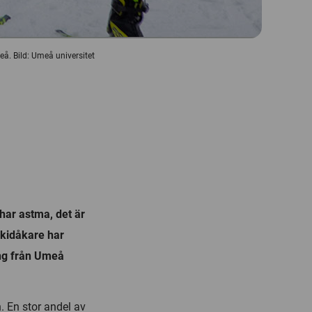
eå. Bild: Umeå universitet
har astma, det är
tskidåkare har
ing från Umeå
n. En stor andel av