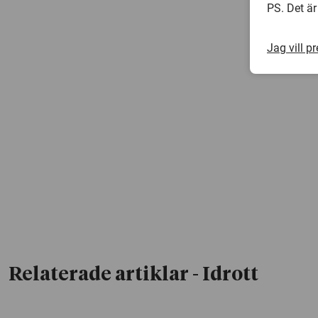
PS. Det är
Jag vill p
Relaterade artiklar
- Idrott