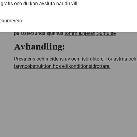
förekomsten av Eilo deltog 89 skidåkare. [/textblock]
 gratis och du kan avsluta när du vill.
Kontakt:
renumerera
Tommie Irewall, doktorand vid Umeå universitet och ST-lä
på Östersunds sjukhus
tommie.hjeren@umu.se
Avhandling:
Prevalens och incidens av och riskfaktorer för astma oc
larynxobstruktion hos elitkonditionsidrottare.