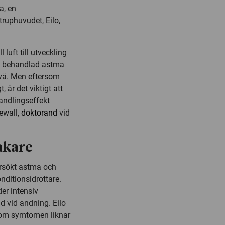
a, en
ruphuvudet, Eilo,
luft till utveckling
ch behandlad astma
nivå. Men eftersom
 är det viktigt att
andlingseffekt
rewall,
doktorand
vid
åkare
ersökt astma och
nditionsidrottare.
der intensiv
 vid andning. Eilo
som symtomen liknar