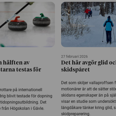
27 februari 2026
 hälften av
Det här avgör glid oc
tarna testas för
skidspåret
Det som skiljer vallaproffsen 
motionärer är att de sätter stö
ttare på internationell
skidans egenskaper än på själ
drig blivit testade för dopning
visar en studie som undersökt
antidopningsutbildning. Det
längdåkare tänker kring glid, 
e från Högskolan i Gävle.
skidpreparering.