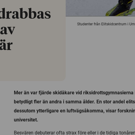
 drabbas
Studenter från Elitskidcentrum i Um
 av
är
Mer än var fjärde skidåkare vid riksidrottsgymnasierna 
betydligt fler än andra i samma ålder. En stor andel eli
dessutom ytterligare en luftvägsåkomma, visar forskn
universitet.
Besvären debuterar ofta strax före eller i de tidiga tonåre