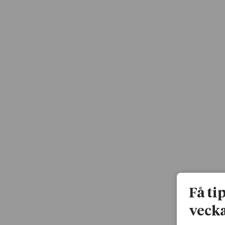
Få ti
vecka