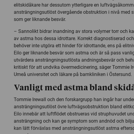
elitskidåkare har dessutom ytterligare en luftvägsåkomm
ansträngningsutlöst övergående obstruktion i nivå med st
som ger liknande besvär.
– Sannolikt bidrar inandning av stora volymer torr och kall 
av astma hos dessa idrottare. Korrekt diagnostiserad o
behöver inte utgöra ett hinder för idrottande, ens på elit
Eilo ger liknande besvär som astma och är så pass vanligt,
utvärdera ansträngningsutlösta andningsbesvär och beh
kritiskt för att undvika övermedicinering, säger Tommie I
Umeå universitet och läkare på barnkliniken i Östersund.
Vanligt med astma bland skid
Tommie Irewall och den forskargrupp han ingår har und
ansträngningsutlöst övre luftvägsobstruktion bland elitko
Eilo innebär att luftflödet obstrueras vid struphuvudet un
ansträngning och kan ge symptom som andnöd och biljud
kan lätt förväxlas med ansträngningsutlöst astma efter