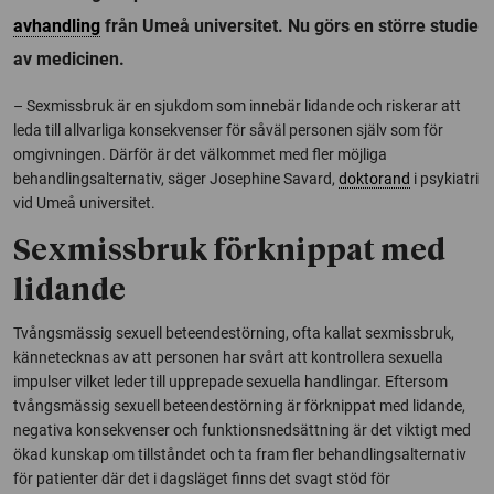
avhandling
från Umeå universitet. Nu görs en större studie
av medicinen.
– Sexmissbruk är en sjukdom som innebär lidande och riskerar att
leda till allvarliga konsekvenser för såväl personen själv som för
omgivningen. Därför är det välkommet med fler möjliga
behandlingsalternativ, säger Josephine Savard,
doktorand
i psykiatri
vid Umeå universitet.
Sexmissbruk förknippat med
lidande
Tvångsmässig sexuell beteendestörning, ofta kallat sexmissbruk,
kännetecknas av att personen har svårt att kontrollera sexuella
impulser vilket leder till upprepade sexuella handlingar. Eftersom
tvångsmässig sexuell beteendestörning är förknippat med lidande,
negativa konsekvenser och funktionsnedsättning är det viktigt med
ökad kunskap om tillståndet och ta fram fler behandlingsalternativ
för patienter där det i dagsläget finns det svagt stöd för