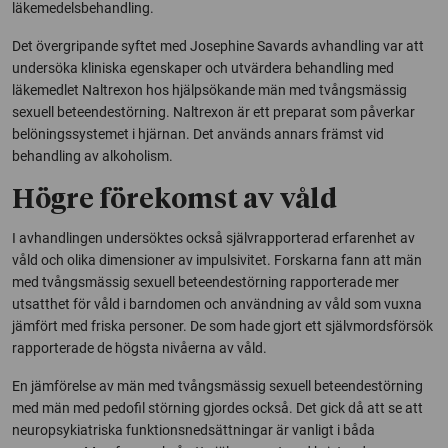
läkemedelsbehandling.
Det övergripande syftet med Josephine Savards avhandling var att
undersöka kliniska egenskaper och utvärdera behandling med
läkemedlet Naltrexon hos hjälpsökande män med tvångsmässig
sexuell beteendestörning. Naltrexon är ett preparat som påverkar
belöningssystemet i hjärnan. Det används annars främst vid
behandling av alkoholism.
Högre förekomst av våld
I avhandlingen undersöktes också självrapporterad erfarenhet av
våld och olika dimensioner av impulsivitet. Forskarna fann att män
med tvångsmässig sexuell beteendestörning rapporterade mer
utsatthet för våld i barndomen och användning av våld som vuxna
jämfört med friska personer. De som hade gjort ett självmordsförsök
rapporterade de högsta nivåerna av våld.
En jämförelse av män med tvångsmässig sexuell beteendestörning
med män med pedofil störning gjordes också. Det gick då att se att
neuropsykiatriska funktionsnedsättningar är vanligt i båda