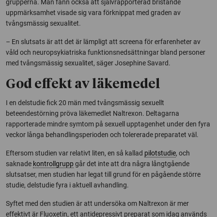
grupperna. Man fann också att självrapporterad bristande
uppmärksamhet visade sig vara förknippat med graden av
tvångsmässig sexualitet.
– En slutsats är att det är lämpligt att screena för erfarenheter av
våld och neuropsykiatriska funktionsnedsättningar bland personer
med tvångsmässig sexualitet, säger Josephine Savard.
God effekt av läkemedel
I en delstudie fick 20 män med tvångsmässig sexuellt
beteendestörning pröva läkemedlet Naltrexon. Deltagarna
rapporterade mindre symtom på sexuell upptagenhet under den fyra
veckor långa behandlingsperioden och tolererade preparatet väl.
Eftersom studien var relativt liten, en så kallad
pilotstudie
, och
saknade
kontrollgrupp
går det inte att dra några långtgående
slutsatser, men studien har legat till grund för en pågående större
studie, delstudie fyra i aktuell avhandling.
Syftet med den studien är att undersöka om Naltrexon är mer
effektivt är Fluoxetin, ett antidepressivt preparat som idag används