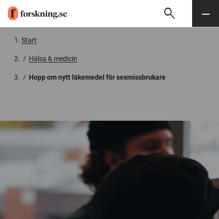
search
Sök
Meny
Gå till innehåll
Start
/
Hälsa & medicin
/
Hopp om nytt läkemedel för sexmissbrukare