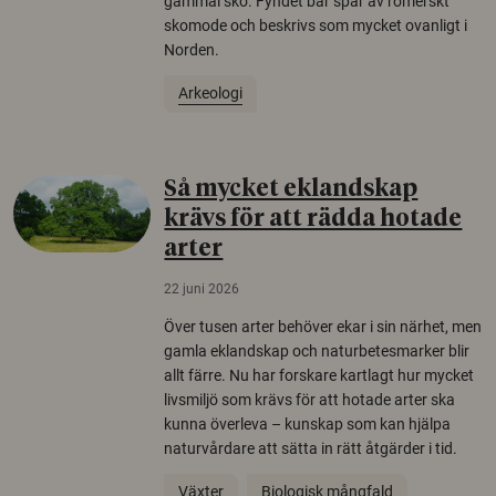
gammal sko. Fyndet bär spår av romerskt
skomode och beskrivs som mycket ovanligt i
Norden.
Arkeologi
Så mycket eklandskap
krävs för att rädda hotade
arter
22 juni 2026
Över tusen arter behöver ekar i sin närhet, men
gamla eklandskap och naturbetesmarker blir
allt färre. Nu har forskare kartlagt hur mycket
livsmiljö som krävs för att hotade arter ska
kunna överleva – kunskap som kan hjälpa
naturvårdare att sätta in rätt åtgärder i tid.
Växter
Biologisk mångfald