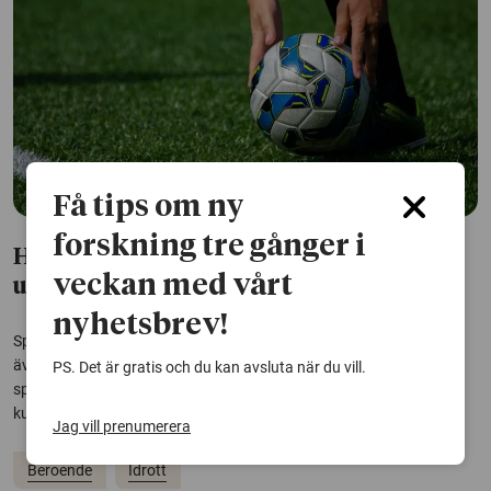
Få tips om ny
forskning tre gånger i
Hög förekomst av spelproblem bland
veckan med vårt
unga elitfotbollsspelare
nyhetsbrev!
Spel om pengar är vanligt bland svenska juniora elitfotbollsspelare,
även bland minderåriga, visar en studie. Förekomsten av
PS. Det är gratis och du kan avsluta när du vill.
spelproblem är betydligt högre än i befolkningen i stort, och
kunskapen om klubbarnas spelpolicy är låg.
Jag vill prenumerera
Beroende
Idrott