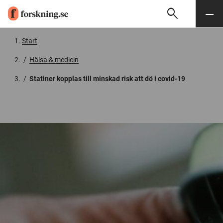
search
Sök
Meny
Gå till innehåll
Start
/
Hälsa & medicin
/
Statiner kopplas till minskad risk att dö i covid-19