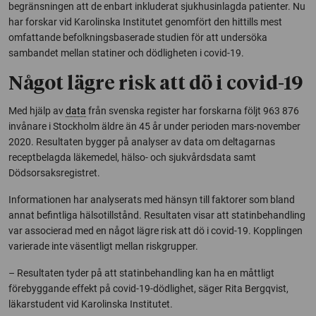
begränsningen att de enbart inkluderat sjukhusinlagda patienter. Nu
har forskar vid Karolinska Institutet genomfört den hittills mest
omfattande befolkningsbaserade studien för att undersöka
sambandet mellan statiner och dödligheten i covid-19.
Något lägre risk att dö i covid-19
Med hjälp av
data
från svenska register har forskarna följt 963 876
invånare i Stockholm äldre än 45 år under perioden mars-november
2020. Resultaten bygger på analyser av data om deltagarnas
receptbelagda läkemedel, hälso- och sjukvårdsdata samt
Dödsorsaksregistret.
Informationen har analyserats med hänsyn till faktorer som bland
annat befintliga hälsotillstånd. Resultaten visar att statinbehandling
var associerad med en något lägre risk att dö i covid-19. Kopplingen
varierade inte väsentligt mellan riskgrupper.
– Resultaten tyder på att statinbehandling kan ha en måttligt
förebyggande effekt på covid-19-dödlighet, säger Rita Bergqvist,
läkarstudent vid Karolinska Institutet.