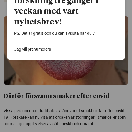
forskning tre gånger i
veckan med vårt
nyhetsbrev!
PS. Det är gratis och du kan avsluta när du vill.
Jag vill prenumerera
Därför försvann smaker efter covid
Vissa personer har drabbats av långvarigt smakbortfall efter covid-
19. Forskare kan nu visa att orsaken är störningar i smakceller som
normalt ger upplevelser av sött, beskt och umami.