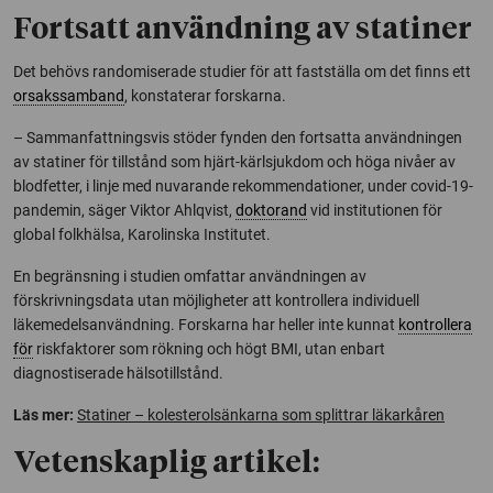
Fortsatt användning av statiner
Det behövs randomiserade studier för att fastställa om det finns ett
orsakssamband
, konstaterar forskarna.
– Sammanfattningsvis stöder fynden den fortsatta användningen
av statiner för tillstånd som hjärt-kärlsjukdom och höga nivåer av
blodfetter, i linje med nuvarande rekommendationer, under covid-19-
pandemin, säger Viktor Ahlqvist,
doktorand
vid institutionen för
global folkhälsa, Karolinska Institutet.
En begränsning i studien omfattar användningen av
förskrivningsdata utan möjligheter att kontrollera individuell
läkemedelsanvändning. Forskarna har heller inte kunnat
kontrollera
för
riskfaktorer som rökning och högt BMI, utan enbart
diagnostiserade hälsotillstånd.
Läs mer:
Statiner – kolesterolsänkarna som splittrar läkarkåren
Vetenskaplig artikel: