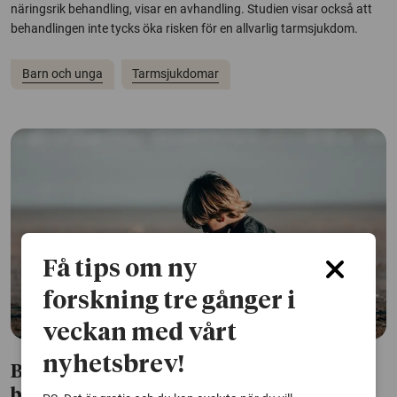
näringsrik behandling, visar en avhandling. Studien visar också att
behandlingen inte tycks öka risken för en allvarlig tarmsjukdom.
Barn och unga
Tarmsjukdomar
Få tips om ny
forskning tre gånger i
veckan med vårt
nyhetsbrev!
Barn till föräldrar med psykisk sjukdom
bär ofta ett tungt ansvar