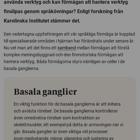
använda verktyg och kan förmågan att hantera verktyg
finslipas genom språkövningar? Enligt forskning från
Karolinska Institutet stämmer det.
Den vedertagna uppfattningen att vår språkliga förmåga är kopplad
till specialiserade områden i hjärnan har förändrats under senare år.
Nu vet man att det finns ett
samband
mellan förmågan att förstå
komplex meningsbyggnad och den finmotoriska förmågan att
hantera verktyg. Båda förmågorna styrs nämligen av celler i de
basala ganglierna.
Basala ganglier
En viktig funktion för de basala ganglierna är att initiera
och avsluta rörelser. De basala ganglierna kontrollerar
även omedvetna rörelser som kontraktion av
skelettmuskler, ett exempel på detta är armsvingen när vi
går. Basala ganglier är även viktiga vid processer
inom medvetande, minne, planering och justering av