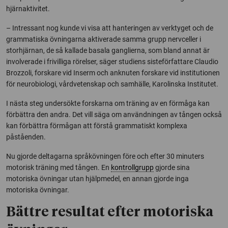
hjärnaktivitet.
– Intressant nog kunde vi visa att hanteringen av verktyget och de
grammatiska övningarna aktiverade samma grupp nervceller i
storhjärnan, de så kallade basala ganglierna, som bland annat är
involverade i frivilliga rörelser, säger studiens sisteförfattare Claudio
Brozzoli, forskare vid Inserm och anknuten forskare vid institutionen
för neurobiologi, vårdvetenskap och samhälle, Karolinska Institutet.
I nästa steg undersökte forskarna om träning av en förmåga kan
förbättra den andra. Det vill säga om användningen av tången också
kan förbättra förmågan att förstå grammatiskt komplexa
påståenden.
Nu gjorde deltagarna språkövningen före och efter 30 minuters
motorisk träning med tången. En
kontrollgrupp
gjorde sina
motoriska övningar utan hjälpmedel, en annan gjorde inga
motoriska övningar.
Bättre resultat efter motoriska