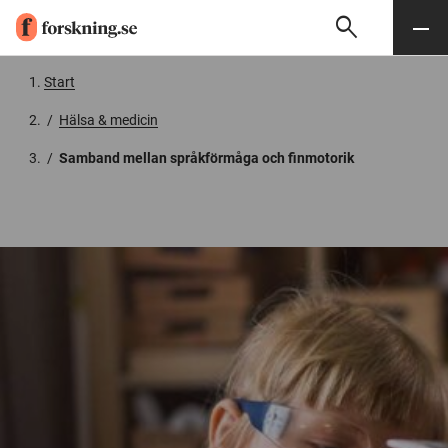
search
Sök
Meny
Gå till innehåll
Start
/
Hälsa & medicin
/
Samband mellan språkförmåga och finmotorik