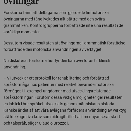
övningar
Forskarna fann att deltagarna som gjorde de finmotoriska
övningarna med tång lyckades allt bättre med den svåra
grammatiken. Kontrollgrupperna förbättrade inte sina resultat i de
språkliga momenten.
Dessutom visade resultaten att övningarna i grammatisk förståelse
förbättrade den motoriska användningen av verktyget.
Nu diskuterar forskarna hur fynden kan överföras till klinisk
användning.
– Vi utvecklar ett protokoll för rehabilitering och förbättrad
språkförmåga hos patienter med relativt bevarade motoriska
förmågor, till exempel ungdomar med utvecklingsrelaterade
språkstörningar. Förutom dessa viktiga möjligheter, ger resultaten
en inblick i hur språket utvecklats genom människans historia.
Kanske är det så att våra avlägsna förfäders användning av verktyg
ställde kognitiva krav som bidragit till ett allt mer nyanserat skrift-
och talspråk, säger Claudio Brozzoli.