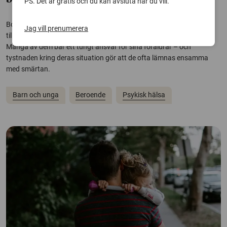
PS. Det är gratis och du kan avsluta när du vill.
Bortvald, oälskad, ensam och annorlunda. Det är känslor hos barn
Jag vill prenumerera
till föräldrar som lider av psykisk sjukdom eller som har tagit sitt liv.
Många av dem bär ett tungt ansvar för sina föräldrar – och
tystnaden kring deras situation gör att de ofta lämnas ensamma
med smärtan.
Barn och unga
Beroende
Psykisk hälsa