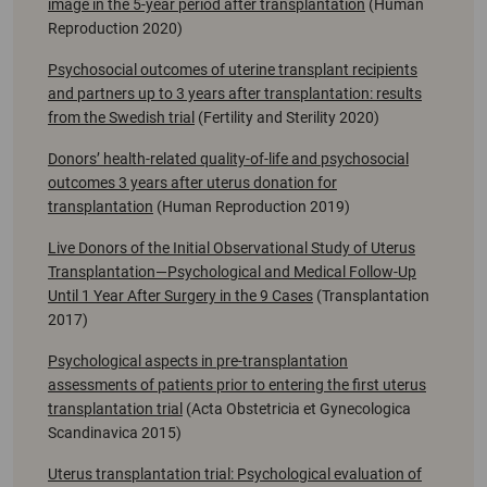
image in the 5-year period after transplantation
(Human
Reproduction 2020)
Psychosocial outcomes of uterine transplant recipients
and partners up to 3 years after transplantation: results
from the Swedish trial
(Fertility and Sterility 2020)
Donors’ health-related quality-of-life and psychosocial
outcomes 3 years after uterus donation for
transplantation
(Human Reproduction 2019)
Live Donors of the Initial Observational Study of Uterus
Transplantation—Psychological and Medical Follow-Up
Until 1 Year After Surgery in the 9 Cases
(Transplantation
2017)
Psychological aspects in pre-transplantation
assessments of patients prior to entering the first uterus
transplantation trial
(Acta Obstetricia et Gynecologica
Scandinavica 2015)
Uterus transplantation trial: Psychological evaluation of