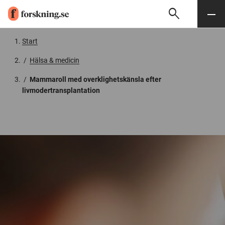
search
Sök
Meny
Gå till innehåll
Start
/
Hälsa & medicin
/
Mammaroll med overklighetskänsla efter
livmodertransplantation