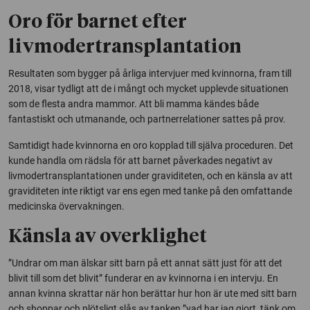
Oro för barnet efter
livmodertransplantation
Resultaten som bygger på årliga intervjuer med kvinnorna, fram till
2018, visar tydligt att de i mångt och mycket upplevde situationen
som de flesta andra mammor. Att bli mamma kändes både
fantastiskt och utmanande, och partnerrelationer sattes på prov.
Samtidigt hade kvinnorna en oro kopplad till själva proceduren. Det
kunde handla om rädsla för att barnet påverkades negativt av
livmodertransplantationen under graviditeten, och en känsla av att
graviditeten inte riktigt var ens egen med tanke på den omfattande
medicinska övervakningen.
Känsla av overklighet
”Undrar om man älskar sitt barn på ett annat sätt just för att det
blivit till som det blivit” funderar en av kvinnorna i en intervju. En
annan kvinna skrattar när hon berättar hur hon är ute med sitt barn
och shoppar och plötsligt slås av tanken ”vad har jag gjort, tänk om