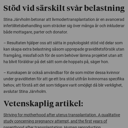
Stöd vid särskilt svår belastning
Stina Järvholm betonar att livmodertransplantation är en avancerad
infertilitetsbehandling som sträcker sig över många år och inkluderar
både mottagare, parter och donator.
– Resultaten hjälper oss att sätta in psykologiskt stöd vid delar som
kan skapa extra belastning såsom upprepade graviditetsförsök utan
framgång, missfall och för de som behöver lämna projektet utan att
ha blivit föräldrar på det sätt som de hoppats på, säger hon.
– Kunskapen är också användbar för de som möter dessa kvinnor
under graviditeten för att ge ett bra stöd utifrån kvinnornas specifika
behov, att förstå att det som tidigare varit omöjligt då blir verklighet,
avslutar Stina Järvholm.
Vetenskaplig artikel:
Striving for motherhood after uterus transplantation. A qualitative
study concerning pregnancy attempt, and the first years of
parenthood after transplantation,
Human reproduction
.