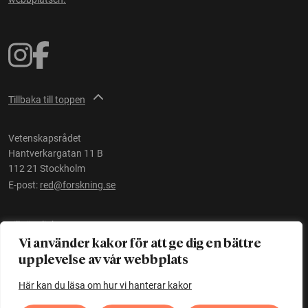
Tillbaka till toppen
Vetenskapsrådet
Hantverkargatan 11 B
112 21 Stockholm
E-post:
red@forskning.se
Tillgänglighet
Vi använder kakor för att ge dig en bättre
upplevelse av vår webbplats
Ett initiativ av
Vetenskapsrådet
Här kan du läsa om hur vi hanterar kakor