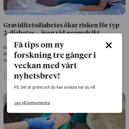
Graviditetsdiabetes ökar risken för typ
2-diabetes – även vid normalvikt
Få tips om ny
Graviditetsdiabetes är en stark riskfaktor för framtida typ 2-
diabetes, även hos kvinnor med normal vikt före graviditeten. Det
forskning tre gånger i
visar en studie från Göteborgs universitet.
veckan med vårt
nyhetsbrev!
Graviditet
Diabetes
PS. Det är gratis och du kan avsluta när du vill.
Jag vill prenumerera