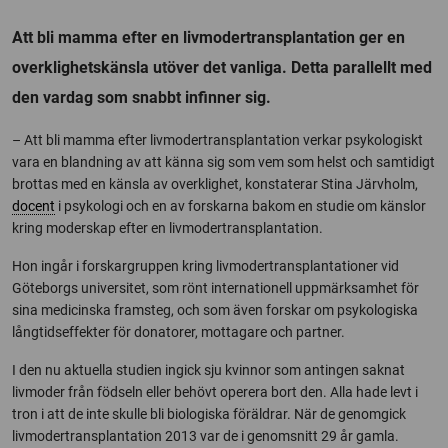
Att bli mamma efter en livmodertransplantation ger en
overklighetskänsla utöver det vanliga. Detta parallellt med
den vardag som snabbt infinner sig.
– Att bli mamma efter livmodertransplantation verkar psykologiskt
vara en blandning av att känna sig som vem som helst och samtidigt
brottas med en känsla av overklighet, konstaterar Stina Järvholm,
docent
i psykologi och en av forskarna bakom en studie om känslor
kring moderskap efter en livmodertransplantation.
Hon ingår i forskargruppen kring livmodertransplantationer vid
Göteborgs universitet, som rönt internationell uppmärksamhet för
sina medicinska framsteg, och som även forskar om psykologiska
långtidseffekter för donatorer, mottagare och partner.
I den nu aktuella studien ingick sju kvinnor som antingen saknat
livmoder från födseln eller behövt operera bort den. Alla hade levt i
tron i att de inte skulle bli biologiska föräldrar. När de genomgick
livmodertransplantation 2013 var de i genomsnitt 29 år gamla.