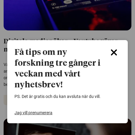
Digitala medier ökar – Youtube växer
mest
Få tips om ny
forskning tre gånger i
Varje dag tittat mer än hälften av svenska befolkningen på den
amerikanska videodelningstjänsten Youtube, som därmed har gått
veckan med vårt
om traditionell tv i popularitet. Samtidigt ökar andelen hushåll som
nyhetsbrev!
betalar för strömningstjänster.
PS. Det är gratis och du kan avsluta när du vill.
Media och kommunikation
Digitalisering
Jag vill prenumerera