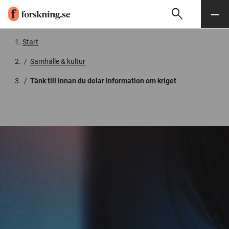
search
Sök
Meny
Gå till innehåll
Start
/
Samhälle & kultur
/
Tänk till innan du delar information om kriget