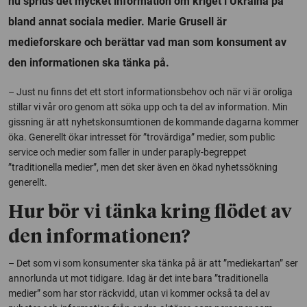
nu sprids det mycket information om kriget i Ukraina på
bland annat sociala medier. Marie Grusell är
medieforskare och berättar vad man som konsument av
den informationen ska tänka på.
– Just nu finns det ett stort informationsbehov och när vi är oroliga
stillar vi vår oro genom att söka upp och ta del av information. Min
gissning är att nyhetskonsumtionen de kommande dagarna kommer
öka. Generellt ökar intresset för ”trovärdiga” medier, som public
service och medier som faller in under paraply-begreppet
”traditionella medier”, men det sker även en ökad nyhetssökning
generellt.
Hur bör vi tänka kring flödet av
den informationen?
– Det som vi som konsumenter ska tänka på är att ”mediekartan” ser
annorlunda ut mot tidigare. Idag är det inte bara ”traditionella
medier” som har stor räckvidd, utan vi kommer också ta del av