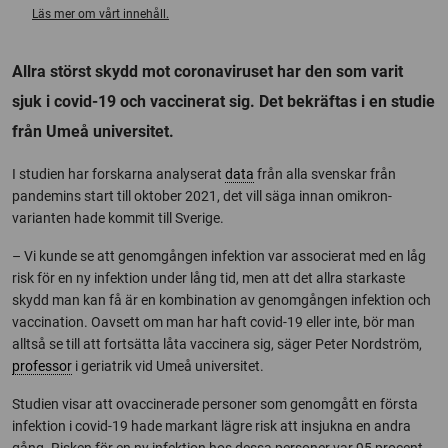
Läs mer om vårt innehåll.
Allra störst skydd mot coronaviruset har den som varit
sjuk i covid-19 och vaccinerat sig. Det bekräftas i en studie
från Umeå universitet.
I studien har forskarna analyserat
data
från alla svenskar från
pandemins start till oktober 2021, det vill säga innan omikron-
varianten hade kommit till Sverige.
– Vi kunde se att genomgången infektion var associerat med en låg
risk för en ny infektion under lång tid, men att det allra starkaste
skydd man kan få är en kombination av genomgången infektion och
vaccination. Oavsett om man har haft covid-19 eller inte, bör man
alltså se till att fortsätta låta vaccinera sig, säger Peter Nordström,
professor
i geriatrik vid Umeå universitet.
Studien visar att ovaccinerade personer som genomgått en första
infektion i covid-19 hade markant lägre risk att insjukna en andra
gång. Risken för en ny infektion hos dessa personer var 95 procent