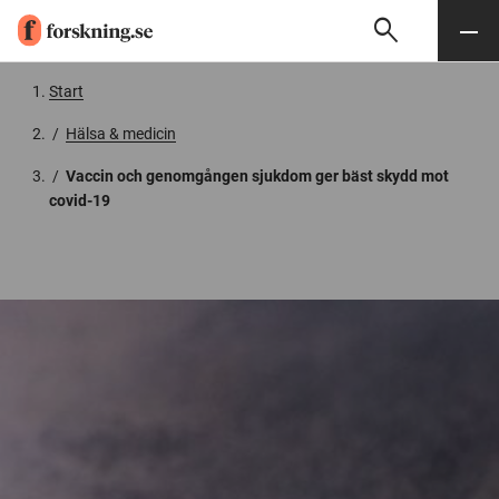
search
Sök
Meny
Gå till innehåll
Start
/
Hälsa & medicin
/
Vaccin och genomgången sjukdom ger bäst skydd mot
covid-19