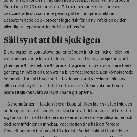
lägre i upp till 20 månader jämfört med personer som både var
ovaccinerade och som inte genomgått en tidigare infektion.
Dessutom hade de 87 procent lägre risk för en ny infektion av den
allvarligare typen som ledde till sjukhusvård.
Sällsynt att bli sjuk igen
Bland personer som utöver genomgången infektion fick en eller två
vaccindoser var risken att återinsjukna med behov av sjukhusvård
ytterligare 94 respektive 90 procent lägre än för dem som bara hade
genomgått infektion utan att ha blivit vaccinerade. Den kombinerade
immunitet från att både haft infektionen samt vaccinerat sig gav
alltså mest skydd, men totalt sett var dock återinsjuknande som
ledde till sjukhusvård sällsynt i båda grupperna.
– Genomgången infektion i sig är kopplat till en låg risk att bli sjuk en
andra gång men det innebär såklart inte att det är smart att utsätta
sig för smitta, med tanke på den ökade risken för komplikationer och
död som infektionen innebär. Vaccination är alltså att föredra.
Oavsett om man haft covid-19 eller inte är det klokt att ta de doser