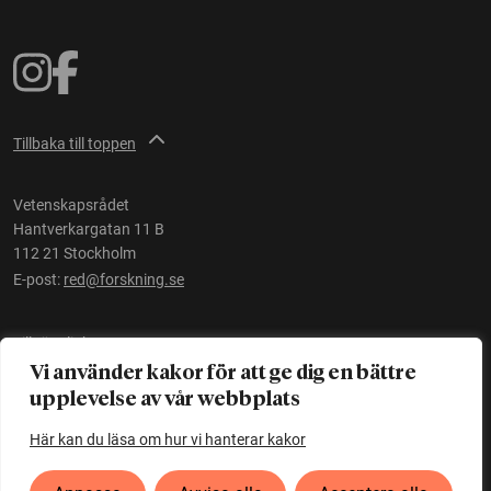
Tillbaka till toppen
Vetenskapsrådet
Hantverkargatan 11 B
112 21 Stockholm
E-post:
red@forskning.se
Tillgänglighet
Vi använder kakor för att ge dig en bättre
upplevelse av vår webbplats
Ett initiativ av
Vetenskapsrådet
Här kan du läsa om hur vi hanterar kakor