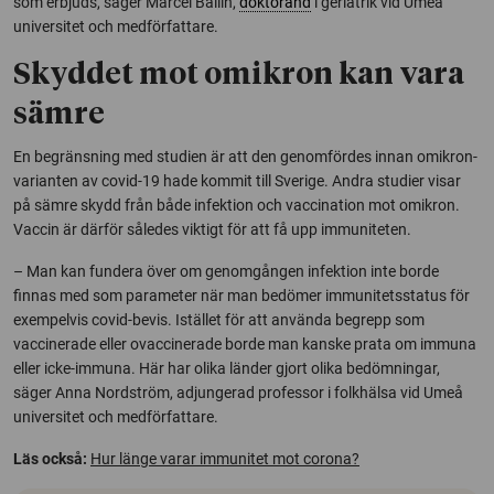
som erbjuds, säger Marcel Ballin,
doktorand
i geriatrik vid Umeå
universitet och medförfattare.
Skyddet mot omikron kan vara
sämre
En begränsning med studien är att den genomfördes innan omikron-
varianten av covid-19 hade kommit till Sverige. Andra studier visar
på sämre skydd från både infektion och vaccination mot omikron.
Vaccin är därför således viktigt för att få upp immuniteten.
– Man kan fundera över om genomgången infektion inte borde
finnas med som parameter när man bedömer immunitetsstatus för
exempelvis covid-bevis. Istället för att använda begrepp som
vaccinerade eller ovaccinerade borde man kanske prata om immuna
eller icke-immuna. Här har olika länder gjort olika bedömningar,
säger Anna Nordström, adjungerad professor i folkhälsa vid Umeå
universitet och medförfattare.
Läs också:
Hur länge varar immunitet mot corona?