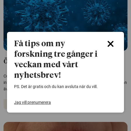
Få tips om ny
forskning tre gånger i
Ökad risk för körtelfeber efter covid-19
veckan med vårt
nyhetsbrev!
Covid-19 kan försvaga immunförsvaret och öka risken för andra
infektioner, till exempel körtelfeber. Fler effekter av coronaviruset kan
PS. Det är gratis och du kan avsluta när du vill.
även komma på sikt, enligt forskare bakom en ny studie.
Jag vill prenumerera
Coronaviruset
Infektioner