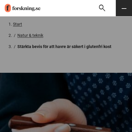
search
Sök
Meny
Gå till innehåll
Start
/
Natur & teknik
/
Stärkta bevis för att havre är säkert i glutenfri kost