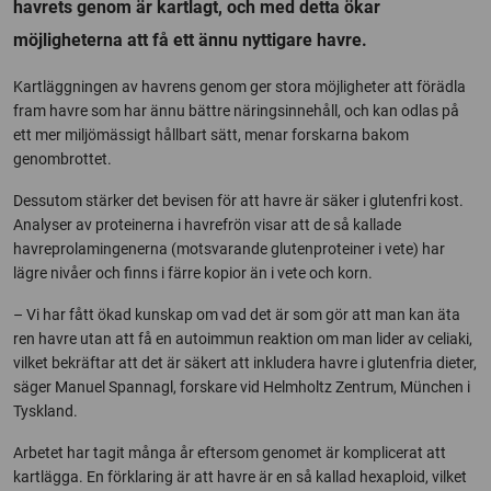
havrets genom är kartlagt, och med detta ökar
möjligheterna att få ett ännu nyttigare havre.
Kartläggningen av havrens genom ger stora möjligheter att förädla
fram havre som har ännu bättre näringsinnehåll, och kan odlas på
ett mer miljömässigt hållbart sätt, menar forskarna bakom
genombrottet.
Dessutom stärker det bevisen för att havre är säker i glutenfri kost.
Analyser av proteinerna i havrefrön visar att de så kallade
havreprolamingenerna (motsvarande glutenproteiner i vete) har
lägre nivåer och finns i färre kopior än i vete och korn.
– Vi har fått ökad kunskap om vad det är som gör att man kan äta
ren havre utan att få en autoimmun reaktion om man lider av celiaki,
vilket bekräftar att det är säkert att inkludera havre i glutenfria dieter,
säger Manuel Spannagl, forskare vid Helmholtz Zentrum, München i
Tyskland.
Arbetet har tagit många år eftersom genomet är komplicerat att
kartlägga. En förklaring är att havre är en så kallad hexaploid, vilket