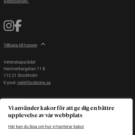
webbplatsen.
Tillbaka till toppen
Vetenskapsrådet
Hantverkargatan 11 B
112 21 Stockholm
E-post:
red@forskning.se
Tillgänglighet
Vi använder kakor för att ge dig en bättre
upplevelse av vår webbplats
Ett initiativ av
Vetenskapsrådet
Här kan du läsa om hur vi hanterar kakor