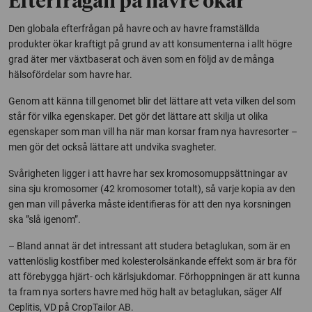
Efterfrågan på havre ökar
Den globala efterfrågan på havre och av havre framställda
produkter ökar kraftigt på grund av att konsumenterna i allt högre
grad äter mer växtbaserat och även som en följd av de många
hälsofördelar som havre har.
Genom att känna till genomet blir det lättare att veta vilken del som
står för vilka egenskaper. Det gör det lättare att skilja ut olika
egenskaper som man vill ha när man korsar fram nya havresorter –
men gör det också lättare att undvika svagheter.
Svårigheten ligger i att havre har sex kromosomuppsättningar av
sina sju kromosomer (42 kromosomer totalt), så varje kopia av den
gen man vill påverka måste identifieras för att den nya korsningen
ska ”slå igenom”.
– Bland annat är det intressant att studera betaglukan, som är en
vattenlöslig kostfiber med kolesterolsänkande effekt som är bra för
att förebygga hjärt- och kärlsjukdomar. Förhoppningen är att kunna
ta fram nya sorters havre med hög halt av betaglukan, säger Alf
Ceplitis, VD på
CropTailor
AB.