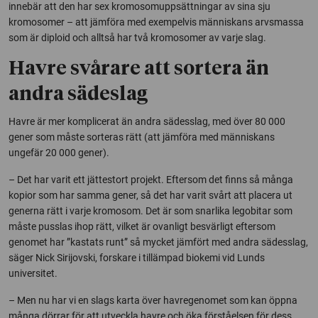
innebär att den har sex kromosomuppsättningar av sina sju
kromosomer – att jämföra med exempelvis människans arvsmassa
som är diploid och alltså har två kromosomer av varje slag.
Havre svårare att sortera än
andra sädeslag
Havre är mer komplicerat än andra sädesslag, med över 80 000
gener som måste sorteras rätt (att jämföra med människans
ungefär 20 000 gener).
– Det har varit ett jättestort projekt. Eftersom det finns så många
kopior som har samma gener, så det har varit svårt att placera ut
generna rätt i varje kromosom. Det är som snarlika legobitar som
måste pusslas ihop rätt, vilket är ovanligt besvärligt eftersom
genomet har ”kastats runt” så mycket jämfört med andra sädesslag,
säger Nick Sirijovski, forskare i tillämpad biokemi vid Lunds
universitet.
– Men nu har vi en slags karta över havregenomet som kan öppna
många dörrar för att utveckla havre och öka förståelsen för dess