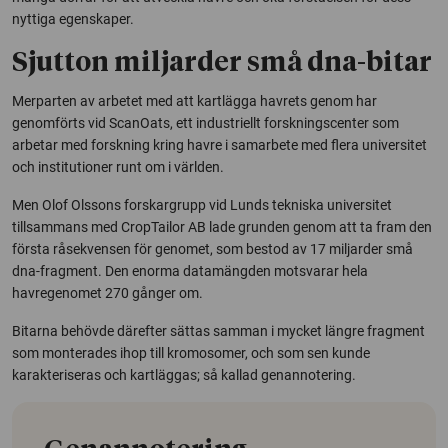
nyttiga egenskaper.
Sjutton miljarder små dna-bitar
Merparten av arbetet med att kartlägga havrets genom har
genomförts vid
ScanOats
, ett industriellt forskningscenter som
arbetar med forskning kring havre i samarbete med flera universitet
och institutioner runt om i världen.
Men Olof Olssons forskargrupp vid Lunds tekniska universitet
tillsammans med
CropTailor
AB lade grunden genom att ta fram den
första råsekvensen för genomet, som bestod av 17 miljarder små
dna-fragment. Den enorma datamängden motsvarar hela
havregenomet 270 gånger om.
Bitarna behövde därefter sättas samman i mycket längre fragment
som monterades ihop till kromosomer, och som sen kunde
karakteriseras och kartläggas; så kallad genannotering.