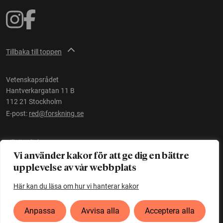
Tillbaka till toppen
Vetenskapsrådet
Hantverkargatan 11 B
112 21 Stockholm
E-post:
red@forskning.se
Tillgänglighet
Vi använder kakor för att ge dig en bättre
upplevelse av vår webbplats
Ett initiativ av
Vetenskapsrådet
Här kan du läsa om hur vi hanterar kakor
Anpassa
Avvisa alla
Acceptera alla