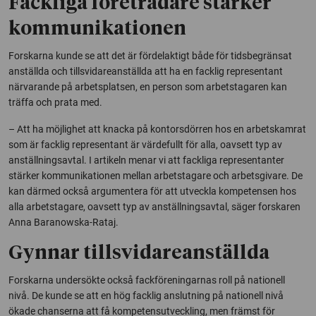
Fackliga företrädare stärker
kommunikationen
Forskarna kunde se att det är fördelaktigt både för tidsbegränsat
anställda och tillsvidareanställda att ha en facklig representant
närvarande på arbetsplatsen, en person som arbetstagaren kan
träffa och prata med.
– Att ha möjlighet att knacka på kontorsdörren hos en arbetskamrat
som är facklig representant är värdefullt för alla, oavsett typ av
anställningsavtal. I artikeln menar vi att fackliga representanter
stärker kommunikationen mellan arbetstagare och arbetsgivare. De
kan därmed också argumentera för att utveckla kompetensen hos
alla arbetstagare, oavsett typ av anställningsavtal, säger forskaren
Anna Baranowska-Rataj.
Gynnar tillsvidareanställda
Forskarna undersökte också fackföreningarnas roll på nationell
nivå. De kunde se att en hög facklig anslutning på nationell nivå
ökade chanserna att få kompetensutveckling, men främst för