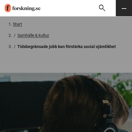
search
Sök
Meny
Gå till innehåll
Start
/
Samhälle & kultur
/
Tidsbegränsade jobb kan förstärka social ojämlikhet