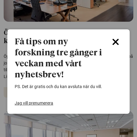
Ökad risk för mobbning i öppna
Få tips om ny
kontorslandskap
forskning tre gånger i
Öppna kontorslandskap medför en tydligt ökad risk för mobbning på
veckan med vårt
jobbet jämfört med om anställda har egna rum eller sitter
tillsammans med några få kollegor. Det framgår av forskning från
nyhetsbrev!
Linköpings universitet.
PS. Det är gratis och du kan avsluta när du vill.
Arbetsliv
Arbetsmiljö
Psykologi
Jag vill prenumerera