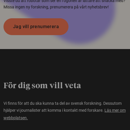
Visste du att robotar som ser en i ögonen är lättare att snacka med?
Missa ingen ny forskning, prenumerera på vårt nyhetsbrev!
Jag vill prenumerera
För dig som vill veta
Vi finns för att du ska kunna ta del av svensk forskning. Dessutom
hjälper vi journalister att komma i kontakt med forskare.
Läs mer om
webbplatsen.