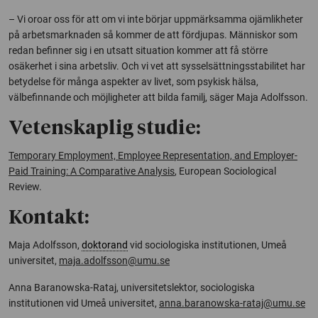
– Vi oroar oss för att om vi inte börjar uppmärksamma ojämlikheter
på arbetsmarknaden så kommer de att fördjupas. Människor som
redan befinner sig i en utsatt situation kommer att få större
osäkerhet i sina arbetsliv. Och vi vet att sysselsättningsstabilitet har
betydelse för många aspekter av livet, som psykisk hälsa,
välbefinnande och möjligheter att bilda familj, säger Maja Adolfsson.
Vetenskaplig studie:
Temporary Employment, Employee Representation, and Employer-
Paid Training: A Comparative Analysis
,
European Sociological
Review.
Kontakt:
Maja Adolfsson,
doktorand
vid sociologiska institutionen, Umeå
universitet,
maja.adolfsson@umu.se
Anna Baranowska-Rataj, universitetslektor, sociologiska
institutionen vid Umeå universitet,
anna.baranowska-rataj@umu.se