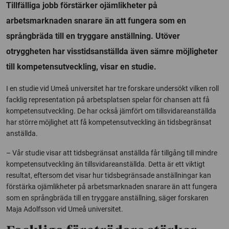
Tillfälliga jobb förstärker ojämlikheter på
arbetsmarknaden snarare än att fungera som en
språngbräda till en tryggare anställning. Utöver
otryggheten har visstidsanställda även sämre möjligheter
till kompetensutveckling, visar en studie.
I en studie vid Umeå universitet har tre forskare undersökt vilken roll
facklig representation på arbetsplatsen spelar för chansen att få
kompetensutveckling. De har också jämfört om tillsvidareanställda
har större möjlighet att få kompetensutveckling än tidsbegränsat
anställda.
– Vår studie visar att tidsbegränsat anställda får tillgång till mindre
kompetensutveckling än tillsvidareanställda. Detta är ett viktigt
resultat, eftersom det visar hur tidsbegränsade anställningar kan
förstärka ojämlikheter på arbetsmarknaden snarare än att fungera
som en språngbräda till en tryggare anställning, säger forskaren
Maja Adolfsson vid Umeå universitet.