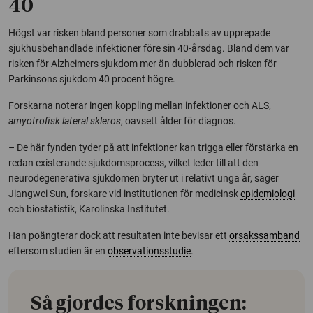
40
Högst var risken bland personer som drabbats av upprepade
sjukhusbehandlade infektioner före sin 40-årsdag. Bland dem var
risken för Alzheimers sjukdom mer än dubblerad och risken för
Parkinsons sjukdom 40 procent högre.
Forskarna noterar ingen koppling mellan infektioner och ALS,
amyotrofisk lateral skleros
, oavsett ålder för diagnos.
– De här fynden tyder på att infektioner kan trigga eller förstärka en
redan existerande sjukdomsprocess, vilket leder till att den
neurodegenerativa sjukdomen bryter ut i relativt unga år, säger
Jiangwei Sun, forskare vid institutionen för medicinsk
epidemiologi
och biostatistik, Karolinska Institutet.
Han poängterar dock att resultaten inte bevisar ett
orsakssamband
eftersom studien är en
observationsstudie
.
Så gjordes forskningen: