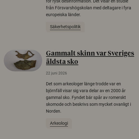
för rysk desinformation. Det visar en studie
från Försvarshögskolan med deltagare i fyra
europeiska länder.
Säkerhetspolitik
Gammalt skinn var Sveriges
äldsta sko
22 juni 2026
Det som arkeologer länge trodde var en
björnfäll visar sig vara delar av en 2000 år
gammal sko. Fyndet bär spår av romerskt
skomode och beskrivs som mycket ovanligt i
Norden.
Arkeologi