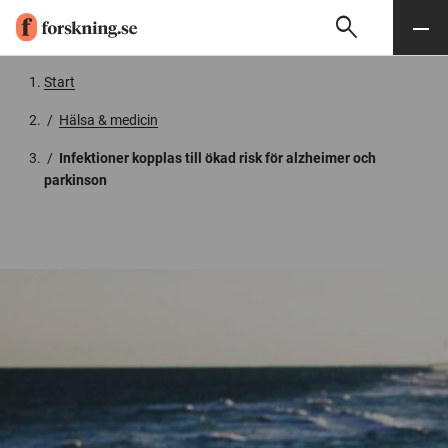
search
Sök
Meny
Gå till innehåll
Start
/
Hälsa & medicin
/
Infektioner kopplas till ökad risk för alzheimer och
parkinson