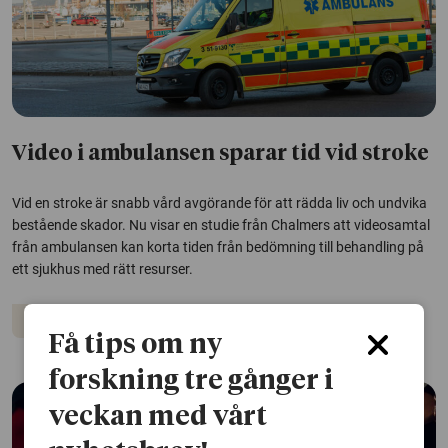
Video i ambulansen sparar tid vid stroke
Vid en stroke är snabb vård avgörande för att rädda liv och undvika
bestående skador. Nu visar en studie från Chalmers att videosamtal
från ambulansen kan korta tiden från bedömning till behandling på
ett sjukhus med rätt resurser.
Neurologiska sjukdomar
Vård och omsorg
Få tips om ny
forskning tre gånger i
veckan med vårt