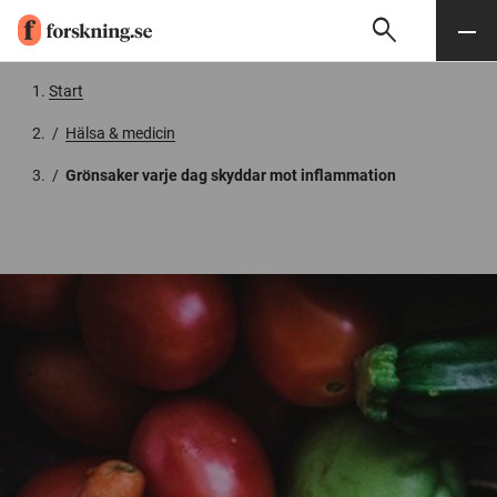
search
Sök
Meny
Gå till innehåll
Start
/
Hälsa & medicin
/
Grönsaker varje dag skyddar mot inflammation