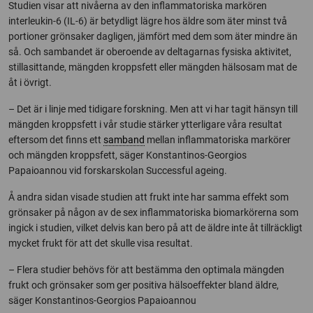
Studien visar att nivåerna av den inflammatoriska markören
interleukin-6 (IL-6) är betydligt lägre hos äldre som äter minst två
portioner grönsaker dagligen, jämfört med dem som äter mindre än
så. Och sambandet är oberoende av deltagarnas fysiska aktivitet,
stillasittande, mängden kroppsfett eller mängden hälsosam mat de
åt i övrigt.
– Det är i linje med tidigare forskning. Men att vi har tagit hänsyn till
mängden kroppsfett i vår studie stärker ytterligare våra resultat
eftersom det finns ett
samband
mellan inflammatoriska markörer
och mängden kroppsfett, säger
Konstantinos-Georgios
Papaioannou vid forskarskolan
Successful ageing
.
Å andra sidan visade studien att frukt inte har samma effekt som
grönsaker på någon av de sex inflammatoriska biomarkörerna som
ingick i studien, vilket delvis kan bero på att de äldre inte åt tillräckligt
mycket frukt för att det skulle visa resultat.
– Flera studier behövs för att bestämma den optimala mängden
frukt och grönsaker som ger positiva hälsoeffekter bland äldre,
säger Konstantinos-Georgios Papaioannou