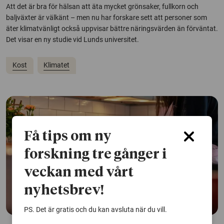
Att det är bra för hälsan att äta mycket grönsaker, fullkorn och
baljväxter är välkänt – men nu har forskare sett att personer som
äter klimatvänligt också uppvisar bättre näringsvärden än förväntat.
Det visar en ny studie vid Lunds universitet.
Kost
Klimatet
Få tips om ny
forskning tre gånger i
veckan med vårt
nyhetsbrev!
PS. Det är gratis och du kan avsluta när du vill.