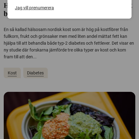
Hälsosam nordisk kost kan hjälpa till att
Jag vill prenumerera
behandla typ-2 diabetes och fettlever
En så kallad hälsosam nordisk kost som är hög på kostfibrer från
fullkorn, frukt och grönsaker men med liten andel mättat fett kan
hjälpa till att behandla både typ-2 diabetes och fettlever. Det visar en
ny studie där forskarna jämförde tre olika typer av kost och kom
fram till att den...
Kost
Diabetes