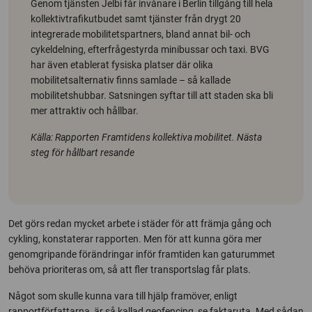
Genom tjänsten Jelbi får invånare i Berlin tillgång till hela
kollektivtrafikutbudet samt tjänster från drygt 20
integrerade mobilitetspartners, bland annat bil- och
cykeldelning, efterfrågestyrda minibussar och taxi. BVG
har även etablerat fysiska platser där olika
mobilitetsalternativ finns samlade – så kallade
mobilitetshubbar. Satsningen syftar till att staden ska bli
mer attraktiv och hållbar.
Källa: Rapporten Framtidens kollektiva mobilitet. Nästa
steg för hållbart resande
Det görs redan mycket arbete i städer för att främja gång och
cykling, konstaterar rapporten. Men för att kunna göra mer
genomgripande förändringar inför framtiden kan gaturummet
behöva prioriteras om, så att fler transportslag får plats.
Något som skulle kunna vara till hjälp framöver, enligt
rapportförfattarna, är så kallad geofencing, se faktaruta. Med sådan