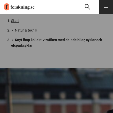
search
Sök
Meny
Gå till innehåll
Start
/
Natur & teknik
/
Knyt ihop kollektivtrafiken med delade bilar, cyklar och
elsparkcyklar