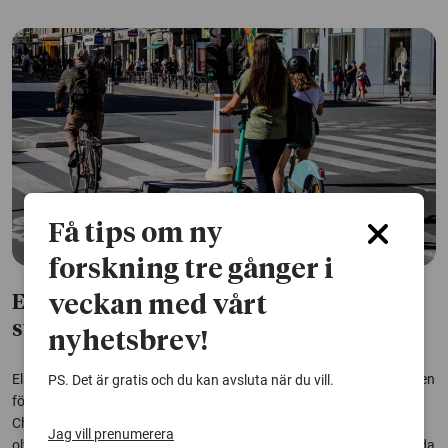
Få tips om ny
forskning tre gånger i
veckan med vårt
Elcykel farligare än elsparkcykel i
stadstrafik
nyhetsbrev!
Elsparkcyklar har ofta pekats ut som farligare än elcyklar, men bilden
PS. Det är gratis och du kan avsluta när du vill.
förändras när fordonen jämförs på lika villkor. En studie från
Chalmers visar nu att elcykelresor i städer har åtta gånger högre
Jag vill prenumerera
olycksrisk än resor med elsparkcykel, räknat per kilometer med hyrda