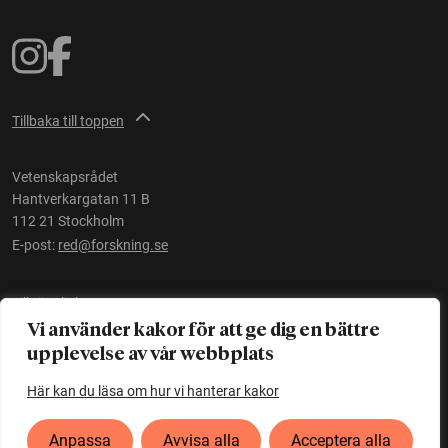
Tillbaka till toppen
Vetenskapsrådet
Hantverkargatan 11 B
112 21 Stockholm
E-post:
red@forskning.se
Tillgänglighet
Vi använder kakor för att ge dig en bättre
upplevelse av vår webbplats
Ett initiativ av
Vetenskapsrådet
Här kan du läsa om hur vi hanterar kakor
Anpassa
Avvisa alla
Acceptera alla