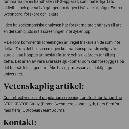
tummarna på en handhållen EKG-apparat, som mäter hjärtats
aktivitet, och gör så två gånger om dagen i två veckor, säger Emma
Svennberg, forskare och läkare.
I den hälsoekonomiska analysen har forskarna tagit hänsyn till att
en del som bjuds in till screeningen inte dyker upp,
– De som kommer till screeningen är i regel friskare än de som inte
deltar. Trots det blir screeningen kostnadsbesparande enligt vår
studie. Jag hoppas att beslutsfattare och sjukvården tar till sig
detta. Det är en av våra svåraste sjukdomar som kan förebyggas på
det här sättet, säger Lars-Åke Levin,
professor
vid Linköpings
universitet.
Vetenskaplig artikel:
Cost-effectiveness of population screening for atrial fibrillation: the
STROKESTOP Study
(Emma Svennberg, Johan Lyth, Lars Bernfort
med flera),
European Heart Journal
.
Kontakt: