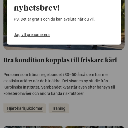
nyhetsbrev!
PS. Det är gratis och du kan avsluta när du vill.
Jag vill prenumerera
Bra kondition kopplas till friskare kärl
Personer som tränar regelbundet i 30–50-årsåldern har mer
elastiska artärer när de blir äldre. Det visar en ny studie från
Karolinska institutet. Sambandet kvarstår även efter hänsyn till
kolesterolnivåer och andra kända riskfaktorer.
Hjärt-kärlsjukdomar
Träning