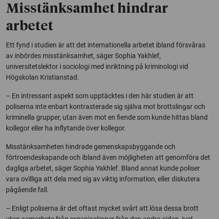
Misstänksamhet hindrar
arbetet
Ett fynd i studien är att det internationella arbetet ibland försvåras
av inbördes misstänksamhet, säger Sophia Yakhlef,
universitetslektor i sociologi med inriktning på kriminologi vid
Högskolan Kristianstad.
– En intressant aspekt som upptäcktes i den här studien är att
poliserna inte enbart kontrasterade sig själva mot brottslingar och
kriminella grupper, utan även mot en fiende som kunde hittas bland
kollegor eller ha inflytande över kollegor.
Misstänksamheten hindrade gemenskapsbyggande och
förtroendeskapande och ibland även möjligheten att genomföra det
dagliga arbetet, säger Sophia Yakhlef. Bland annat kunde poliser
vara ovilliga att dela med sig av viktig information, eller diskutera
pågående fall.
– Enligt poliserna är det oftast mycket svårt att lösa dessa brott
utan samarbete från organisationer från den andra sidan, just