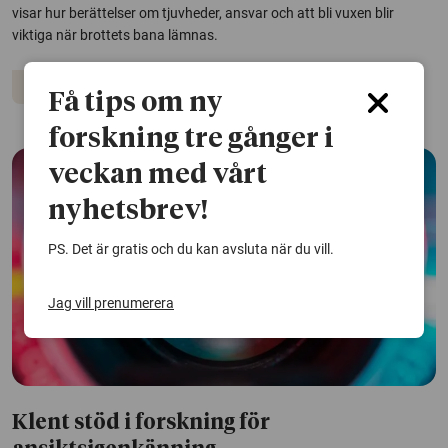
visar hur berättelser om tjuvheder, ansvar och att bli vuxen blir
viktiga när brottets bana lämnas.
Kriminalitet
Få tips om ny
forskning tre gånger i
veckan med vårt
nyhetsbrev!
PS. Det är gratis och du kan avsluta när du vill.
Jag vill prenumerera
Klent stöd i forskning för