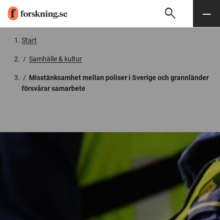
search
Sök
Meny
Gå till innehåll
Start
/
Samhälle & kultur
/
Misstänksamhet mellan poliser i Sverige och grannländer
försvårar samarbete