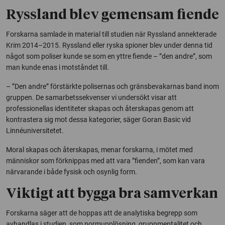
Ryssland blev gemensam fiende
Forskarna samlade in material till studien när Ryssland annekterade
Krim 2014–2015. Ryssland eller ryska spioner blev under denna tid
något som poliser kunde se som en yttre fiende – ”den andre”, som
man kunde enas i motståndet till.
– ”Den andre” förstärkte polisernas och gränsbevakarnas band inom
gruppen. De samarbetssekvenser vi undersökt visar att
professionellas identiteter skapas och återskapas genom att
kontrastera sig mot dessa kategorier, säger Goran Basic vid
Linnéuniversitetet.
Moral skapas och återskapas, menar forskarna, i mötet med
människor som förknippas med att vara ”fienden”, som kan vara
närvarande i både fysisk och osynlig form.
Viktigt att bygga bra samverkan
Forskarna säger att de hoppas att de analytiska begrepp som
avhandlas i studien, som normupplösning, gruppmentalitet och