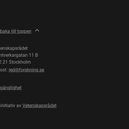
lbaka till toppen
tenskapsrådet
ntverkargatan 11 B
2 21 Stockholm
post:
red@forskning.se
lgänglighet
 initiativ av
Vetenskapsrådet