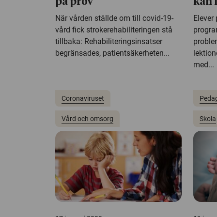
på prov
kan f
När vården ställde om till covid-19-
Elever
vård fick strokerehabiliteringen stå
progra
tillbaka: Rehabiliteringsinsatser
proble
begränsades, patientsäkerheten...
lektio
med...
Coronaviruset
Peda
Vård och omsorg
Skola