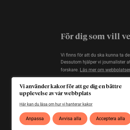
För dig som vill v
Vi finns för att du ska kunna ta d
Dessutom hjälper vi journalister 
forskare.
Läs mer om webbplatse
Vi använder kakor för att ge dig en bättre
upplevelse av vår webbplats
Här kan du läsa om hur vi hanterar kakor
Anpassa
Avvisa alla
Acceptera alla