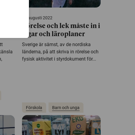
29 augusti 2022
 lär
Rörelse och lek måste in i
lagar och läroplaner
tt
Sverige är sämst, av de nordiska
 känsla
länderna, på att skriva in rörelse och
n,
fysisk aktivitet i styrdokument för...
Förskola
Barn och unga