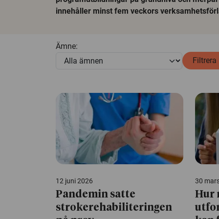
innehåller minst fem veckors verksamhetsförl
Ämne:
Filtrera
12 juni 2026
30 mar
Pandemin satte
Hur 
strokerehabiliteringen
utfo