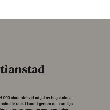
tianstad
14 000 studenter vid något av högskolans
nstad är unik i landet genom att samtliga
rten av programmen på avancerad nivå