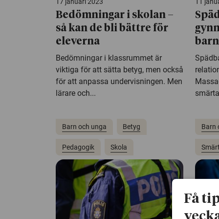
17 januari 2023
11 janu
Bedömningar i skolan –
Spä
så kan de bli bättre för
gynn
eleverna
barn
Bedömningar i klassrummet är
Spädba
viktiga för att sätta betyg, men också
relatio
för att anpassa undervisningen. Men
Massag
lärare och...
smärta
Barn och unga
Betyg
Barn 
Pedagogik
Skola
Smär
Få ti
vecka