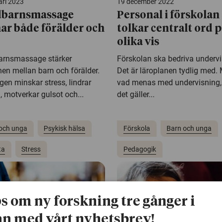
ari 2023
19 december 2022
dbarnsmassage
Personal i förskolan
ar både förälder och
tolkar centralt ord 
olika vis
rnsmassage stärker
Förskolan ska bedriva undervi
nen mellan barn och förälder.
Det är läroplanen tydlig med.
en minskar stress, lindrar
vad menas med undervisning,
, motverkar gulsot och...
det gäller...
och unga
Psykisk hälsa
Förskola
Barn och unga
ta
Stress
Pedagogik
ps om ny forskning tre gånger i
n med vårt nyhetsbrev!