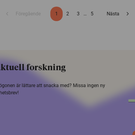
chevron_left
chevron_right
Föregående
1
2
3
…
5
Nästa
ktuell forskning
i ögonen är lättare att snacka med? Missa ingen ny
hetsbrev!