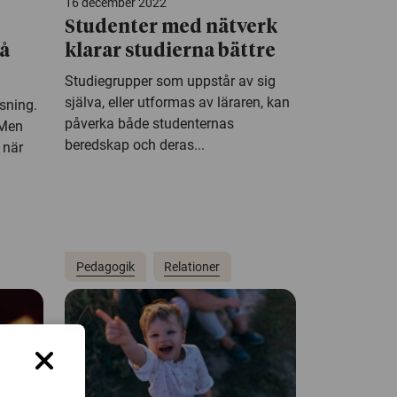
16 december 2022
Studenter med nätverk
på
klarar studierna bättre
Studiegrupper som uppstår av sig
själva, eller utformas av läraren, kan
sning.
påverka både studenternas
 Men
beredskap och deras...
 när
Pedagogik
Relationer