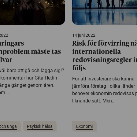
 2022
14 juni 2022
ringars
Risk för förvirring n
problem måste tas
internationella
llvar
redovisningsregler i
följs
väl bara att gå och lägga sig!?
kommentar har Gita Hedin
För att investerare ska kunna
ånga gånger genom åren.
jämföra företag i olika länder
m...
behöver ekonomin redovisas 
liknande sätt. Men...
och unga
Psykisk hälsa
Ekonomi