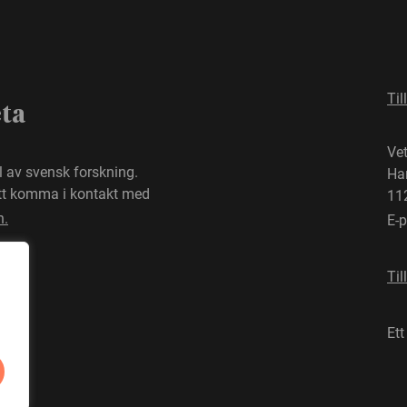
Til
eta
Ve
el av svensk forskning.
Ha
att komma i kontakt med
11
n.
E-
Til
Ett