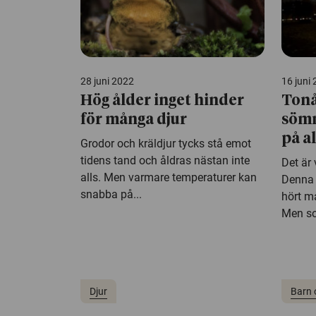
28 juni 2022
16 juni
Hög ålder inget hinder
Tonå
för många djur
sömn
på a
Grodor och kräldjur tycks stå emot
tidens tand och åldras nästan inte
Det är 
alls. Men varmare temperaturer kan
Denna 
snabba på...
hört m
Men so
Djur
Barn 