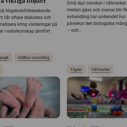
å viktiga följder
Små djur minskar i våtmarker,
medan gäss och svanar blir fle
 på högskoleförberedande
avhandling har undersökt hur 
m får oftare diskutera och
påverkar den biologiska mån
matisera kring värderingar på
– och...
ner i naturkunskap jämfört
gogik
Hållbar utveckling
Fåglar
Våtmarker