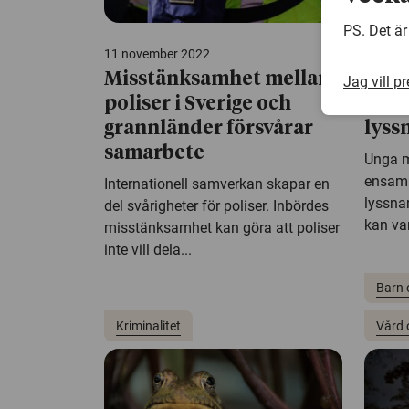
PS. Det är
11 november 2022
3 nove
Misstänksamhet mellan
Ungd
Jag vill p
poliser i Sverige och
ensa
grannländer försvårar
lyss
samarbete
Unga m
ensam
Internationell samverkan skapar en
lyssna
del svårigheter för poliser. Inbördes
kan var
misstänksamhet kan göra att poliser
inte vill dela...
Barn 
Kriminalitet
Vård 