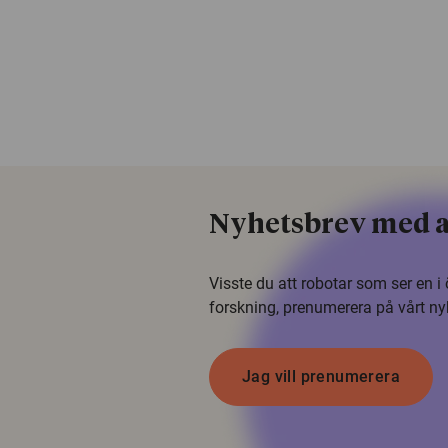
Nyhetsbrev med a
Visste du att robotar som ser en 
forskning, prenumerera på vårt ny
Jag vill prenumerera