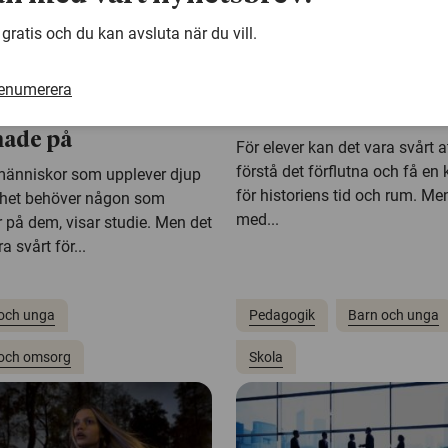
 gratis och du kan avsluta när du vill.
mber 2022
22 september 2022
omar i djup
Skönlitterära böcker
renumerera
mhet vill bli
elever historia
nade på
För elever kan det vara svårt a
förstå det förflutna och få en
änniskor som upplever djup
för historiens tid och rum. Me
het behöver någon som
med...
r på dem, visar studie. Men det
a svårt för...
och unga
Pedagogik
Barn och unga
och omsorg
Skola