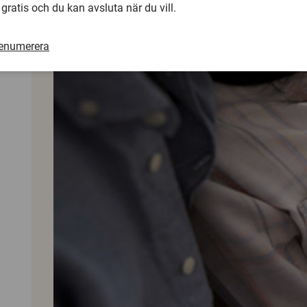
 gratis och du kan avsluta när du vill.
renumerera