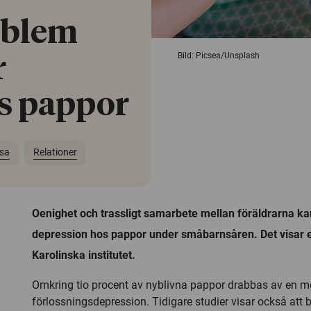
oblem
Bild: Picsea/Unsplash
r
s pappor
lsa
Relationer
Oenighet och trassligt samarbete mellan föräldrarna kan 
depression hos pappor under småbarnsåren. Det visar e
Karolinska institutet.
Omkring tio procent av nyblivna pappor drabbas av en mot
förlossningsdepression. Tidigare studier visar också att