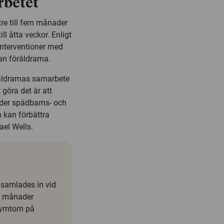
rbetet
re till fem månader
l åtta veckor. Enligt
interventioner med
an föräldrarna.
räldrarnas samarbete
 göra det är att
nder spädbarns- och
 kan förbättra
el Wells.
samlades in vid
26 månader
 symtom på