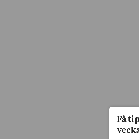
Få ti
vecka