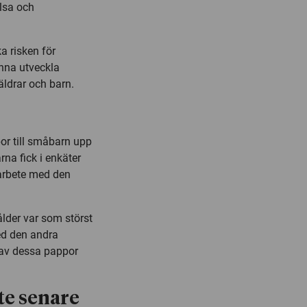
lsa och
ka risken för
nna utveckla
ldrar och barn.
por till småbarn upp
rna fick i enkäter
arbete med den
ålder var som störst
ed den andra
r av dessa pappor
te senare