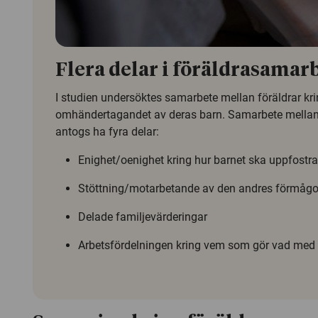
Flera delar i föräldrasamar
I studien undersöktes samarbete mellan föräldrar kr
omhändertagandet av deras barn. Samarbete mellan 
antogs ha fyra delar:
Enighet/oenighet kring hur barnet ska uppfostr
Stöttning/motarbetande av den andres förmågo
Delade familjevärderingar
Arbetsfördelningen kring vem som gör vad med 