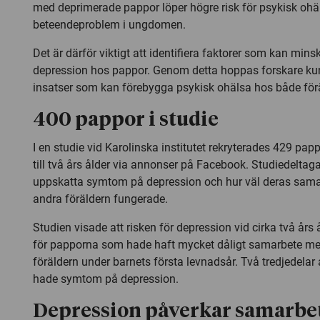
med deprimerade pappor löper högre risk för psykisk ohä
beteendeproblem i ungdomen.
Det är därför viktigt att identifiera faktorer som kan mins
depression hos pappor. Genom detta hoppas forskare ku
insatser som kan förebygga psykisk ohälsa hos både förä
400 pappor i studie
I en studie vid Karolinska institutet rekryterades 429 pap
till två års ålder via annonser på Facebook. Studiedeltaga
uppskatta symtom på depression och hur väl deras sam
andra föräldern fungerade.
Studien visade att risken för depression vid cirka två års 
för papporna som hade haft mycket dåligt samarbete m
föräldern under barnets första levnadsår. Två tredjedela
hade symtom på depression.
Depression påverkar samarbe