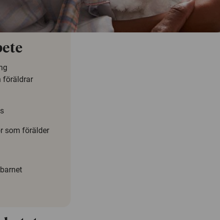
bete
ing
föräldrar
as
r som förälder
barnet