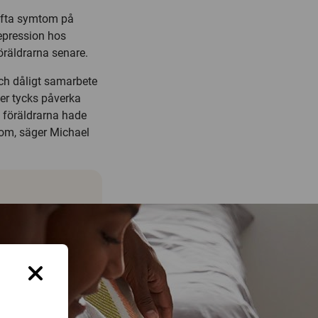
ofta symtom på
pression hos
öräldrarna senare.
ch dåligt samarbete
ter tycks påverka
n föräldrarna hade
tom, säger Michael