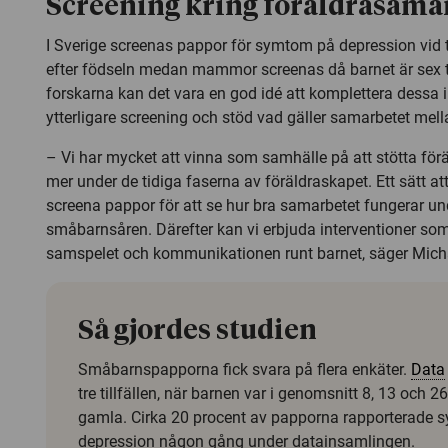
Screening kring föräldrasama
I Sverige screenas pappor för symtom på depression vid t
efter födseln medan mammor screenas då barnet är sex til
forskarna kan det vara en god idé att komplettera dessa 
ytterligare screening och stöd vad gäller samarbetet mell
– Vi har mycket att vinna som samhälle på att stötta fö
mer under de tidiga faserna av föräldraskapet. Ett sätt att
screena pappor för att se hur bra samarbetet fungerar u
småbarnsåren. Därefter kan vi erbjuda interventioner som
samspelet och kommunikationen runt barnet, säger Micha
Så gjordes studien
Småbarnspapporna fick svara på flera enkäter.
Data
tre tillfällen, när barnen var i genomsnitt 8, 13 och 
gamla. Cirka 20 procent av papporna rapporterade
depression någon gång under datainsamlingen.