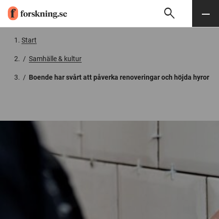
search
Sök
Meny
Gå till innehåll
Start
/
Samhälle & kultur
/
Boende har svårt att påverka renoveringar och höjda hyror