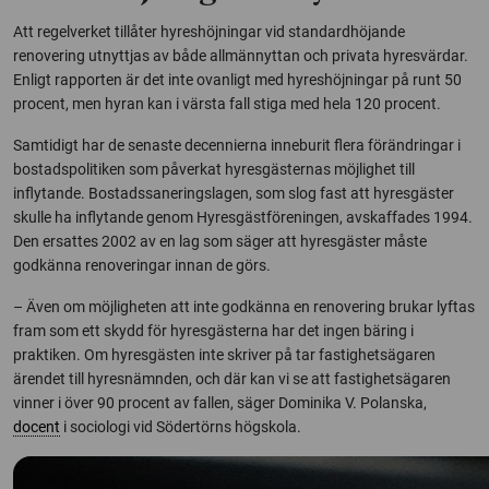
Att regelverket tillåter hyreshöjningar vid standardhöjande
renovering utnyttjas av både allmännyttan och privata hyresvärdar.
Enligt rapporten är det inte ovanligt med hyreshöjningar på runt 50
procent, men hyran kan i värsta fall stiga med hela 120 procent.
Samtidigt har de senaste decennierna inneburit flera förändringar i
bostadspolitiken som påverkat hyresgästernas möjlighet till
inflytande. Bostadssaneringslagen, som slog fast att hyresgäster
skulle ha inflytande genom Hyresgästföreningen, avskaffades 1994.
Den ersattes 2002 av en lag som säger att hyresgäster måste
godkänna renoveringar innan de görs.
– Även om möjligheten att inte godkänna en renovering brukar lyftas
fram som ett skydd för hyresgästerna har det ingen bäring i
praktiken. Om hyresgästen inte skriver på tar fastighetsägaren
ärendet till hyresnämnden, och där kan vi se att fastighetsägaren
vinner i över 90 procent av fallen, säger Dominika V. Polanska,
docent
i sociologi vid Södertörns högskola.