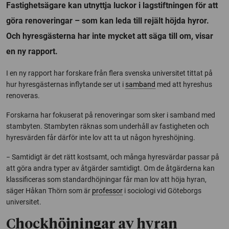
Fastighetsägare kan utnyttja luckor i lagstiftningen för att
göra renoveringar – som kan leda till rejält höjda hyror.
Och hyresgästerna har inte mycket att säga till om, visar
en ny rapport.
I en ny rapport har forskare från flera svenska universitet tittat på
hur hyresgästernas inflytande ser ut i
samband
med att hyreshus
renoveras.
Forskarna har fokuserat på renoveringar som sker i samband med
stambyten. Stambyten räknas som underhåll av fastigheten och
hyresvärden får därför inte lov att ta ut någon hyreshöjning.
− Samtidigt är det rätt kostsamt, och många hyresvärdar passar på
att göra andra typer av åtgärder samtidigt. Om de åtgärderna kan
klassificeras som standardhöjningar får man lov att höja hyran,
säger Håkan Thörn som är
professor
i sociologi vid Göteborgs
universitet.
Chockhöjningar av hyran