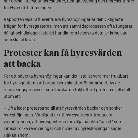
har också intervjuat hyresgäster, fastighetsbolag och representanter
för Hyresrättsföreningen.
Rapporten visar att eventuella hyreshöjningar är den viktigaste
frågan för hyresgästerna, men att samrådsprocessen ofta fungerar
dåligt och dialogen i stället handlar om tekniska detaljer kring vad
som ska utföras.
Protester kan få hyresvärden
att backa
För att påverka hyreshöjningar kan det i stället vara mer fruktbart
för hyresgästerna att organisera sig utanför samrådet. Av de
renoveringsprocesser som forskarna följt utbröt protester i alla fall
utom ett.
– Ofta leder protesterna till att hyresvärden backar och sänker
hyreshöjningen. Vanligast är att hyresvärden introducerar
valmöjligheter, att hyresgästerna får välja på olika ”paket” som
innebär olika renoveringar och nivåer av hyreshöjningar, säger
Håkan Thörn.