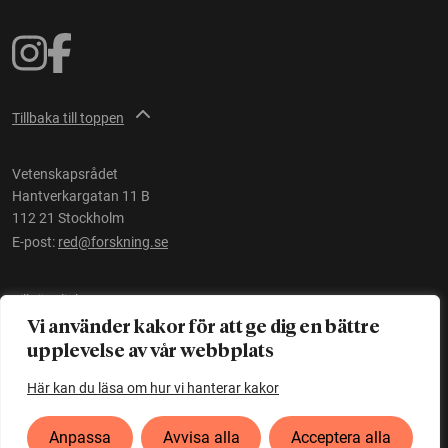
Tillbaka till toppen
Vetenskapsrådet
Hantverkargatan 11 B
112 21 Stockholm
E-post:
red@forskning.se
Tillgänglighet
Vi använder kakor för att ge dig en bättre
upplevelse av vår webbplats
Ett initiativ av
Vetenskapsrådet
Här kan du läsa om hur vi hanterar kakor
Anpassa
Avvisa alla
Acceptera alla