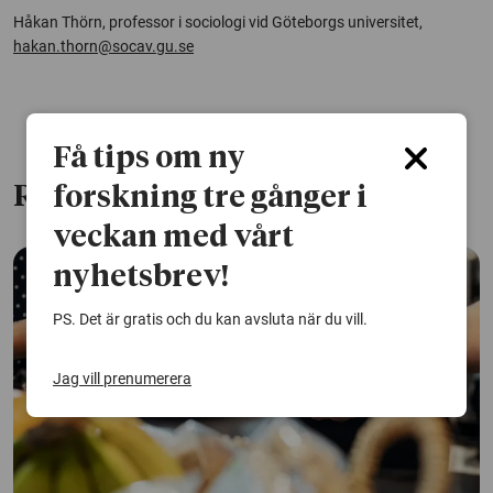
Håkan Thörn, professor i sociologi vid Göteborgs universitet,
hakan.thorn@socav.gu.se
Få tips om ny
Relaterade artiklar
forskning tre gånger i
veckan med vårt
nyhetsbrev!
PS. Det är gratis och du kan avsluta när du vill.
Jag vill prenumerera