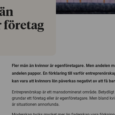
 än
 företag
Fler män än kvinnor är egenföretagare. Men andelen m
andelen pappor. En förklaring till varför entreprenörs
kan vara att kvinnors lön påverkas negativt av att få bar
Entreprenörskap är ett mansdominerat område. Betydligt 
grundar ett företag eller är egenföretagare. Men bland k
är situationen annorlunda.
Moderskap tycks mycket mer än faderskap vara förknip