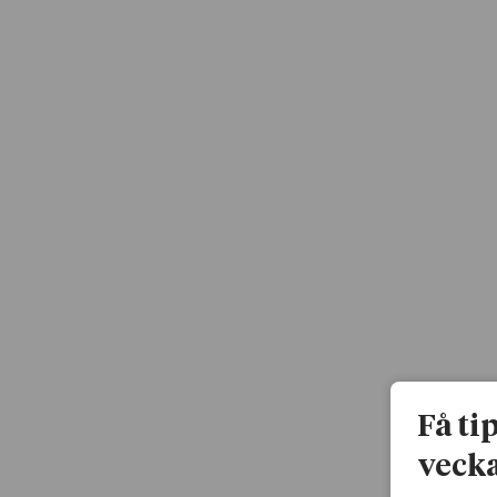
Få ti
vecka