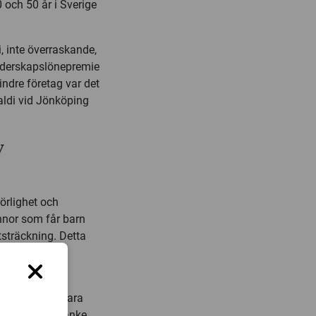
 och 50 år i Sverige
, inte överraskande,
faderskapslönepremie
indre företag var det
Naldi vid Jönköping
v
rörlighet och
innor som får barn
tsträckning. Detta
grund av
g kommer att vara
r. Detta med tanke