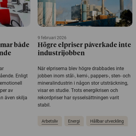
9 februari 2026
rmar både
Högre elpriser påverkade inte
ende
industrijobben
ar
När elpriserna blev högre drabbades inte
ående. Enligt
jobben inom stål-, kemi-, pappers-, sten- och
 emotionell
mineralindustrin i någon stor utsträckning,
yper av
visar en studie. Trots energikrisen och
n även skilja
rekordpriser har sysselsättningen varit
stabil.
Arbetsliv
Energi
Hållbar utveckling