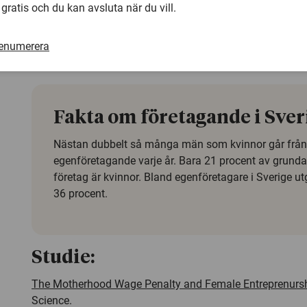
 gratis och du kan avsluta när du vill.
på den högre alternativkostnaden, i form av sämre löneutv
stanna kvar i lönearbete och de högre potentiella vinster
renumerera
entreprenörskap för mödrar som innehar sådana positione
Naldi.
Fakta om företagande i Sver
Nästan dubbelt så många män som kvinnor går från a
egenföretagande varje år. Bara 21 procent av grunda
företag är kvinnor. Bland egenföretagare i Sverige u
36 procent.
Studie:
The Motherhood Wage Penalty and Female Entreprenurs
Science
.