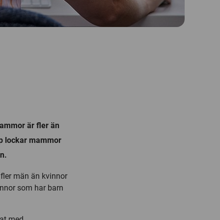
ammor är fler än
kap lockar mammor
n.
fler män än kvinnor
vinnor som har barn
pat med