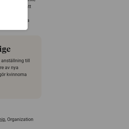
eckling, för att
na från
r, säger Lucia
ige
nställning till
re av nya
tgör kvinnorna
hip
,
Organization