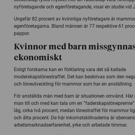
nyföretagande och egenföretagande, visar en studie vid J
Ungefär 82 procent av kvinnliga nyföretagare är mammor
egenföretagarna. Bland männen är 77 respektive 61 proc
pappor.
Kvinnor med barn missgynna
ekonomiskt
Enligt forskarna kan en förklaring vara det så kallade
moderskapslönestraffet. Det kan beskrivas som den nega
och löneutveckling för mammor som har en anställning.
För anställda män med barn är situationen omvänd. Här 
man till och med kan tala om en ”faderskapslönepremie” 
låg, cirka två procent, medan lönestraffet för mammor li
och åtta procent. De här inkomstskillnaderna är oberoen
arbetsmarknadserfarenhet, yrke och arbetade timmar.