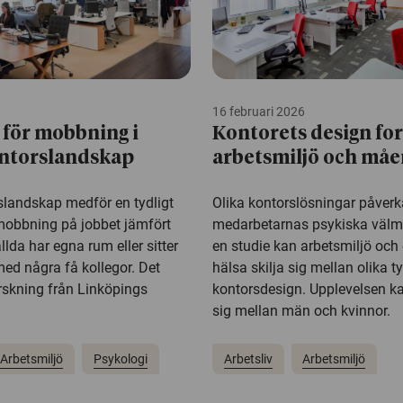
16 februari 2026
 för mobbning i
Kontorets design fo
ntorslandskap
arbetsmiljö och må
landskap medför en tydligt
Olika kontorslösningar påverk
 mobbning på jobbet jämfört
medarbetarnas psykiska välm
da har egna rum eller sitter
en studie kan arbetsmiljö och
ed några få kollegor. Det
hälsa skilja sig mellan olika t
rskning från Linköpings
kontorsdesign. Upplevelsen ka
sig mellan män och kvinnor.
Arbetsmiljö
Psykologi
Arbetsliv
Arbetsmiljö