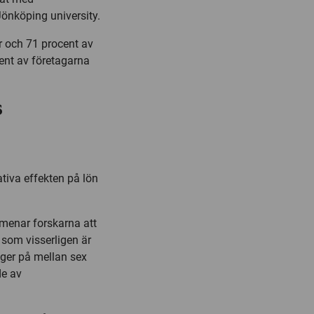
önköping university.
 och 71 procent av
ent av företagarna
s
tiva effekten på lön
menar forskarna att
som visserligen är
gger på mellan sex
de av